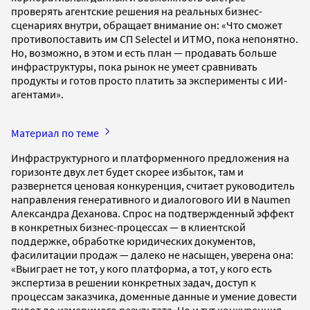
проверять агентские решения на реальных бизнес-
сценариях внутри, обращает внимание он: «Что сможет
противопоставить им СП Selectel и ИТМО, пока непонятно.
Но, возможно, в этом и есть план — продавать больше
инфраструктуры, пока рынок не умеет сравнивать
продукты и готов просто платить за эксперименты с ИИ-
агентами».
Материал по теме
Инфраструктурного и платформенного предложения на
горизонте двух лет будет скорее избыток, там и
развернется ценовая конкуренция, считает руководитель
направления генеративного и диалогового ИИ в Naumen
Александра Деханова. Спрос на подтвержденный эффект
в конкретных бизнес-процессах — в клиентской
поддержке, обработке юридических документов,
фасилитации продаж — далеко не насыщен, уверена она:
«Выиграет не тот, у кого платформа, а тот, у кого есть
экспертиза в решении конкретных задач, доступ к
процессам заказчика, доменные данные и умение довести
пилот до измеримого результата. Но и тут конкуренция