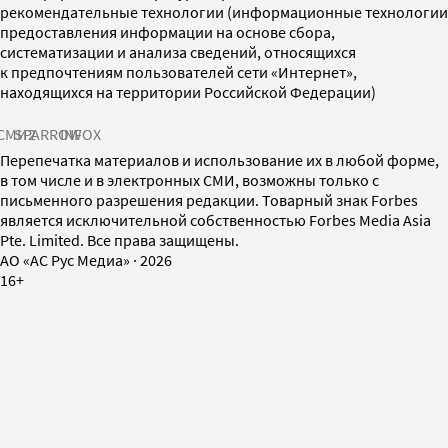
рекомендательные технологии (информационные технологии
предоставления информации на основе сбора,
систематизации и анализа сведений, относящихся
к предпочтениям пользователей сети «Интернет»,
находящихся на территории Российской Федерации)
СМИ2
SPARROW
INFOX
Перепечатка материалов и использование их в любой форме,
в том числе и в электронных СМИ, возможны только с
письменного разрешения редакции. Товарный знак Forbes
является исключительной собственностью Forbes Media Asia
Pte. Limited. Все права защищены.
AO «АС Рус Медиа»
·
2026
16+