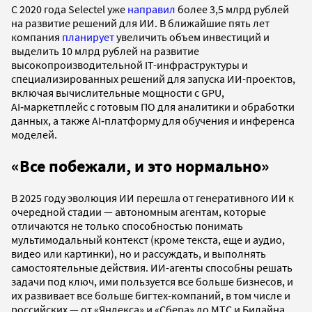
С 2020 года Selectel уже
направил
более 3,5 млрд рублей
на развитие решений для ИИ. В ближайшие пять лет
компания
планирует
увеличить объем инвестиций и
выделить 10 млрд рублей на развитие
высокопроизводительной IT-инфраструктуры и
специализированных решений для запуска ИИ-проектов,
включая вычислительные мощности с GPU,
AI‑маркетплейс с готовым ПО для аналитики и обработки
данных, а также AI‑платформу для обучения и инференса
моделей.
«Все побежали, и это нормально»
В 2025 году эволюция ИИ перешла от генеративного ИИ к
очередной стадии — автономным агентам, которые
отличаются не только способностью понимать
мультимодальный контекст (кроме текста, еще и аудио,
видео или картинки), но и рассуждать, и выполнять
самостоятельные действия. ИИ-агенты способны решать
задачи под ключ, ими пользуется все больше бизнесов, и
их развивает все больше бигтех-компаний, в том числе и
российских — от «Яндекса» и «Сбера» до МТС и Билайна.