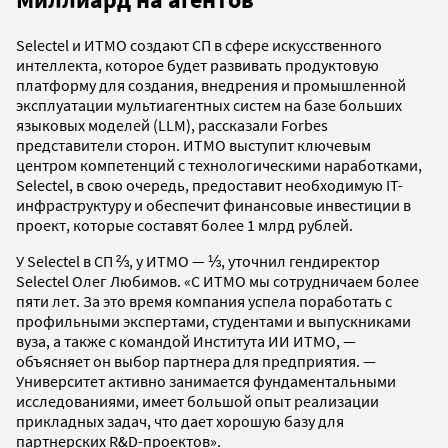
Selectel и ИТМО создают СП в сфере искусственного
интеллекта, которое будет развивать продуктовую
платформу для создания, внедрения и промышленной
эксплуатации мультиагентных систем на базе больших
языковых моделей (LLM), рассказали Forbes
представители сторон. ИТМО выступит ключевым
центром компетенций с технологическими наработками,
Selectel, в свою очередь, предоставит необходимую IT-
инфраструктуру и обеспечит финансовые инвестиции в
проект, которые составят более 1 млрд рублей.
У Selectel в СП ⅔, у ИТМО — ⅓, уточнил гендиректор
Selectel Олег Любимов. «С ИТМО мы сотрудничаем более
пяти лет. За это время компания успела поработать с
профильными экспертами, студентами и выпускниками
вуза, а также с командой Института ИИ ИТМО, —
объясняет он выбор партнера для предприятия. —
Университет активно занимается фундаментальными
исследованиями, имеет большой опыт реализации
прикладных задач, что дает хорошую базу для
партнерских R&D-проектов».