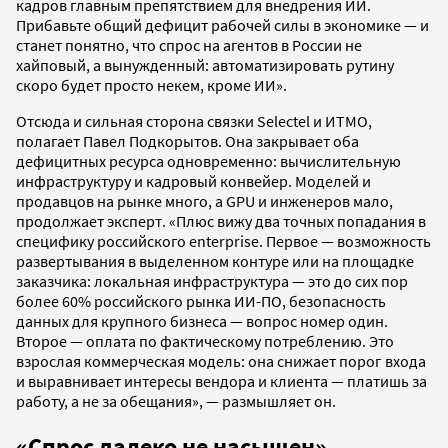
кадров главным препятствием для внедрения ИИ.
Прибавьте общий дефицит рабочей силы в экономике — и
станет понятно, что спрос на агентов в России не
хайповый, а вынужденный: автоматизировать рутину
скоро будет просто некем, кроме ИИ».
Отсюда и сильная сторона связки Selectel и ИТМО,
полагает Павел Подкорытов. Она закрывает оба
дефицитных ресурса одновременно: вычислительную
инфраструктуру и кадровый конвейер. Моделей и
продавцов на рынке много, а GPU и инженеров мало,
продолжает эксперт. «Плюс вижу два точных попадания в
специфику российского enterprise. Первое — возможность
развертывания в выделенном контуре или на площадке
заказчика: локальная инфраструктура — это до сих пор
более 60% российского рынка ИИ-ПО, безопасность
данных для крупного бизнеса — вопрос номер один.
Второе — оплата по фактическому потреблению. Это
взрослая коммерческая модель: она снижает порог входа
и выравнивает интересы вендора и клиента — платишь за
работу, а не за обещания», — размышляет он.
«Спрос далеко не насыщен»