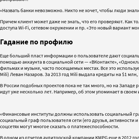
«Назвать банки невозможно. Никто не хочет, чтобы люди зна
Причем клиент может даже не знать, что его проверяют. Как то
доступа Wi-Fi, сетевом окружении и пр. «Это новый вариант м
Гадание по профилю
Еще больший пласт информации о пользователе дают социальные
помощью аккаунта в социальной сети — «ВКонтакте», «Однокл
фильмах и музыке, часто посещаемых местах. Все это использ
Mili) Леван Назаров. За 2013 год Mili выдала кредиты на $1 мл
В России подобных проектов пока не так много, но на Западе
идут уже несколько лет. Например, об этом упоминает в сво
«Финансовые институты должны использовать социальный граф 
социальный граф пользователя сети (его друзья, активности и
соцсетях могут многое сказать о платежеспособности.
В одном из отчетов аудиторской компании KMPG еще в 2012 го