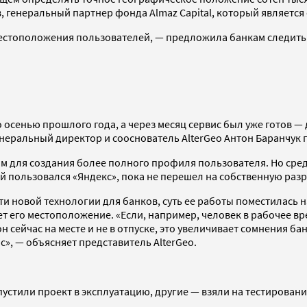
 генеральный партнер фонда Almaz Capital, который является 
стоположения пользователей, — предложила банкам следить за
o осенью прошлого года, а через месяц сервис был уже готов 
енеральный директор и сооснователь AlterGeo Антон Баранчук 
м для создания более полного профиля пользователя. Но сре
й пользовался «Яндекс», пока не перешел на собственную разр
 новой технологии для банков, суть ее работы поместилась на
т его местоположение. «Если, например, человек в рабочее вре
он сейчас на месте и не в отпуске, это увеличивает сомнения 
с», — объясняет представитель AlterGeo.
пустили проект в эксплуатацию, другие — взяли на тестировани