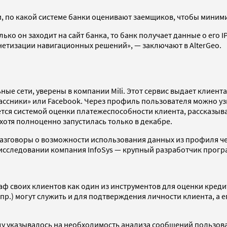
ли, по какой системе банки оценивают заемщиков, чтобы мини
лько он заходит на сайт банка, то банк получает данные о его
онетизации навигационных решений», — заключают в AlterGeo.
 сети, уверены в компании Mili. Этот сервис выдает клиентам 
ассники» или Facebook. Через профиль пользователя можно уз
уется системой оценки платежеспособности клиента, рассказыв
н, хотя полноценно запустилась только в декабре.
 разговоры о возможности использования данных из профиля ч
ем исследовании компания InfoSys — крупный разработчик про
своих клиентов как один из инструментов для оценки кредитн
 пр.) могут служить и для подтверждения личности клиента, а
ду указывалось на необходимость анализа сообщений пользова