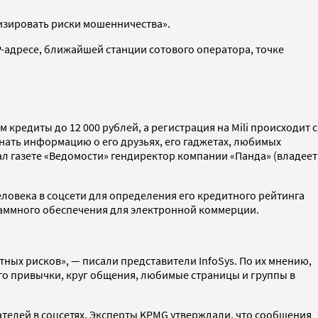
мизировать риски мошенничества».
 IP-адресе, ближайшей станции сотового оператора, точке
кредиты до 12 000 рублей, а регистрация на Mili происходит с
нать информацию о его друзьях, его гаджетах, любимых
ал газете «Ведомости» гендиректор компании «Панда» (владеет
еловека в соцсети для определения его кредитного рейтинга
граммного обеспечения для электронной коммерции.
ых рисков», — писали представители InfoSys. По их мнению,
 его привычки, круг общения, любимые страницы и группы в
телей в соцсетях. Эксперты KPMG утверждали, что сообщения