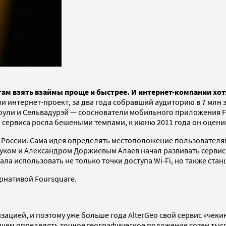
ам взять взаймы проще и быстрее. И интернет-компании хотя
ли интернет-проект, за два года собравший аудиторию в 7 млн 
ули и Сельвадурэй — сооснователи мобильного приложения Fou
я сервиса росла бешеными темпами, к июню 2011 года он оценив
в России. Cама идея определять местоположение пользователям
нчуком и Александром Доржиевым Алаев начал развивать сервис
ла использовать не только точки доступа Wi-Fi, но также стан
ернативой Foursquare.
ацией, и поэтому уже больше года AlterGeo свой сервис «чеки
щем определять точное географическое положение сотен тыся