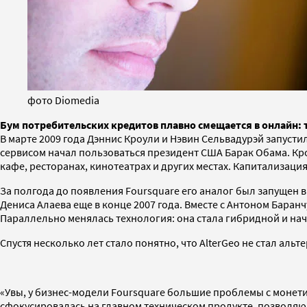
фото Diomedia
Бум потребительских кредитов плавно смещается в онлайн: т
В марте 2009 года Дэннис Кроули и Нэвин Сельвадурэй запусти
сервисом начал пользоваться президент США Барак Обама. Кро
кафе, ресторанах, кинотеатрах и других местах. Капитализаци
За полгода до появления Foursquare его аналог был запущен 
Дениса Алаева еще в конце 2007 года. Вместе с Антоном Бара
Параллельно менялась технология: она стала гибридной и нача
Спустя несколько лет стало понятно, что AlterGeo не стал альт
«Увы, у бизнес-модели Foursquare большие проблемы с монетиз
сфокусировалась на главном техническом продукте, позволяю