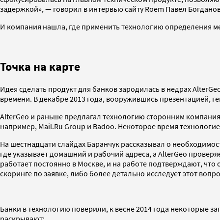
задержкой», — говорил в интервью сайту Roem Павел Богданов,
И компания нашла, где применить технологию определения ме
Точка на карте
Идея сделать продукт для банков зародилась в недрах AlterGe
времени. В декабре 2013 года, вооружившись презентацией, г
AlterGeo и раньше предлагал технологию сторонним компания
например, Mail.Ru Group и Badoo. Некоторое время технологие
На шестнадцати слайдах Баранчук рассказывал о необходимости
где указывает домашний и рабочий адреса, а AlterGeo проверяе
работает постоянно в Москве, и на работе подтверждают, что 
скоринге по заявке, либо более детально исследует этот вопро
Банки в технологию поверили, к весне 2014 года некоторые за
раскрывают: