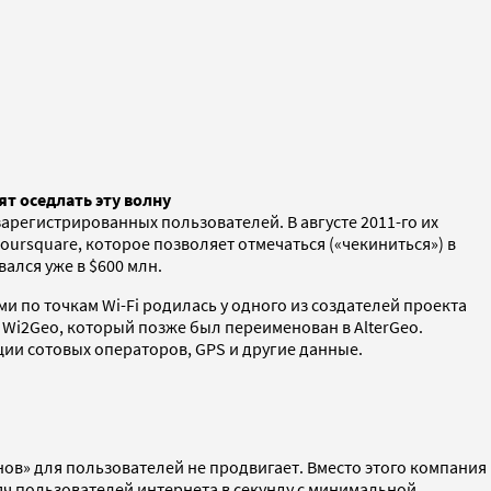
т оседлать эту волну
зарегистрированных пользователей. В августе 2011-го их
rsquare, которое позволяет отмечаться («чекиниться») в
ался уже в $600 млн.
и по точкам Wi-Fi родилась у одного из создателей проекта
 Wi2Geo, который позже был переименован в AlterGeo.
ции сотовых операторов, GPS и другие данные.
нов» для пользователей не продвигает. Вместо этого компания
ч пользователей интернета в секунду с минимальной