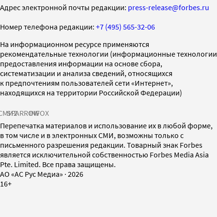
Адрес электронной почты редакции:
press-release@forbes.ru
Номер телефона редакции:
+7 (495) 565-32-06
На информационном ресурсе применяются
рекомендательные технологии (информационные технологии
предоставления информации на основе сбора,
систематизации и анализа сведений, относящихся
к предпочтениям пользователей сети «Интернет»,
находящихся на территории Российской Федерации)
СМИ2
SPARROW
INFOX
Перепечатка материалов и использование их в любой форме,
в том числе и в электронных СМИ, возможны только с
письменного разрешения редакции. Товарный знак Forbes
является исключительной собственностью Forbes Media Asia
Pte. Limited. Все права защищены.
AO «АС Рус Медиа»
·
2026
16+