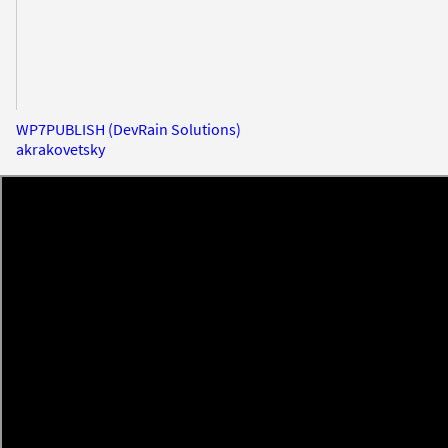
WP7PUBLISH (DevRain Solutions)
akrakovetsky