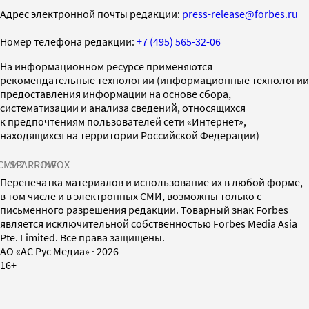
Адрес электронной почты редакции:
press-release@forbes.ru
Номер телефона редакции:
+7 (495) 565-32-06
На информационном ресурсе применяются
рекомендательные технологии (информационные технологии
предоставления информации на основе сбора,
систематизации и анализа сведений, относящихся
к предпочтениям пользователей сети «Интернет»,
находящихся на территории Российской Федерации)
СМИ2
SPARROW
INFOX
Перепечатка материалов и использование их в любой форме,
в том числе и в электронных СМИ, возможны только с
письменного разрешения редакции. Товарный знак Forbes
является исключительной собственностью Forbes Media Asia
Pte. Limited. Все права защищены.
AO «АС Рус Медиа»
·
2026
16+