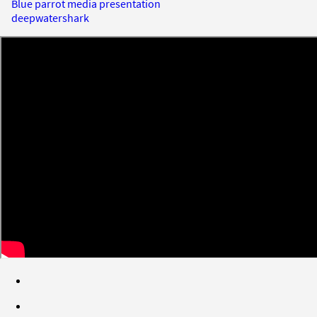
Blue parrot media presentation
deepwatershark