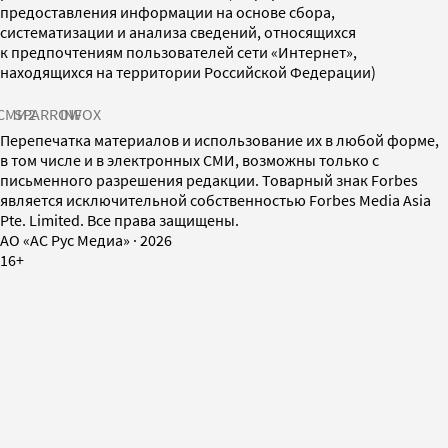
предоставления информации на основе сбора,
систематизации и анализа сведений, относящихся
к предпочтениям пользователей сети «Интернет»,
находящихся на территории Российской Федерации)
СМИ2
SPARROW
INFOX
Перепечатка материалов и использование их в любой форме,
в том числе и в электронных СМИ, возможны только с
письменного разрешения редакции. Товарный знак Forbes
является исключительной собственностью Forbes Media Asia
Pte. Limited. Все права защищены.
AO «АС Рус Медиа»
·
2026
16+