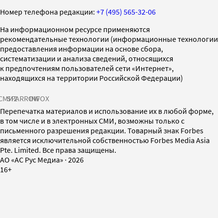
Номер телефона редакции:
+7 (495) 565-32-06
На информационном ресурсе применяются
рекомендательные технологии (информационные технологии
предоставления информации на основе сбора,
систематизации и анализа сведений, относящихся
к предпочтениям пользователей сети «Интернет»,
находящихся на территории Российской Федерации)
СМИ2
SPARROW
INFOX
Перепечатка материалов и использование их в любой форме,
в том числе и в электронных СМИ, возможны только с
письменного разрешения редакции. Товарный знак Forbes
является исключительной собственностью Forbes Media Asia
Pte. Limited. Все права защищены.
AO «АС Рус Медиа»
·
2026
16+