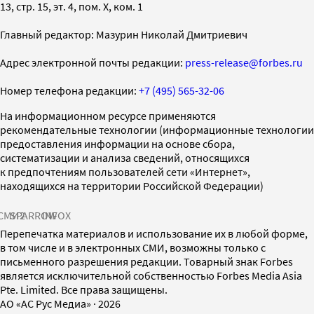
13, стр. 15, эт. 4, пом. X, ком. 1
Главный редактор: Мазурин Николай Дмитриевич
Адрес электронной почты редакции:
press-release@forbes.ru
Номер телефона редакции:
+7 (495) 565-32-06
На информационном ресурсе применяются
рекомендательные технологии (информационные технологии
предоставления информации на основе сбора,
систематизации и анализа сведений, относящихся
к предпочтениям пользователей сети «Интернет»,
находящихся на территории Российской Федерации)
СМИ2
SPARROW
INFOX
Перепечатка материалов и использование их в любой форме,
в том числе и в электронных СМИ, возможны только с
письменного разрешения редакции. Товарный знак Forbes
является исключительной собственностью Forbes Media Asia
Pte. Limited. Все права защищены.
AO «АС Рус Медиа»
·
2026