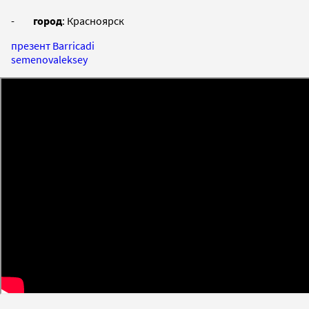
-
город
: Красноярск
презент Barricadi
semenovaleksey