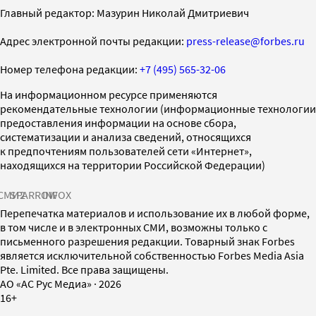
Главный редактор: Мазурин Николай Дмитриевич
Адрес электронной почты редакции:
press-release@forbes.ru
Номер телефона редакции:
+7 (495) 565-32-06
На информационном ресурсе применяются
рекомендательные технологии (информационные технологии
предоставления информации на основе сбора,
систематизации и анализа сведений, относящихся
к предпочтениям пользователей сети «Интернет»,
находящихся на территории Российской Федерации)
СМИ2
SPARROW
INFOX
Перепечатка материалов и использование их в любой форме,
в том числе и в электронных СМИ, возможны только с
письменного разрешения редакции. Товарный знак Forbes
является исключительной собственностью Forbes Media Asia
Pte. Limited. Все права защищены.
AO «АС Рус Медиа»
·
2026
16+