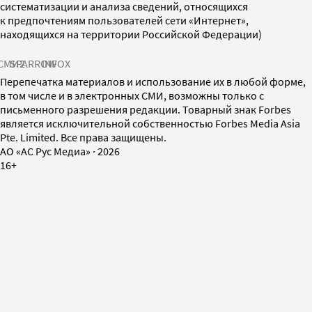
систематизации и анализа сведений, относящихся
к предпочтениям пользователей сети «Интернет»,
находящихся на территории Российской Федерации)
СМИ2
SPARROW
INFOX
Перепечатка материалов и использование их в любой форме,
в том числе и в электронных СМИ, возможны только с
письменного разрешения редакции. Товарный знак Forbes
является исключительной собственностью Forbes Media Asia
Pte. Limited. Все права защищены.
AO «АС Рус Медиа»
·
2026
16+