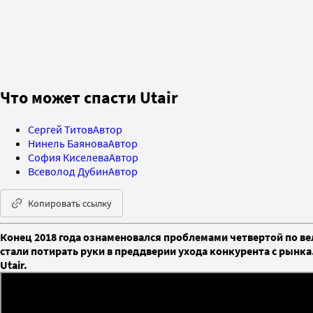
Что может спасти Utair
Сергей Титов
Автор
Нинель Баянова
Автор
София Киселева
Автор
Всеволод Дубин
Автор
Копировать ссылку
Конец 2018 года ознаменовался проблемами четвертой по ве
стали потирать руки в преддверии ухода конкурента с рынка
Utair.