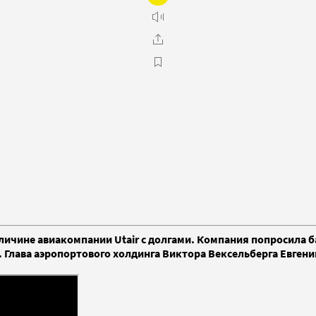
личине авиакомпании Utair с долгами. Компания попросила б
. Глава аэропортового холдинга Виктора Вексельберга Евген