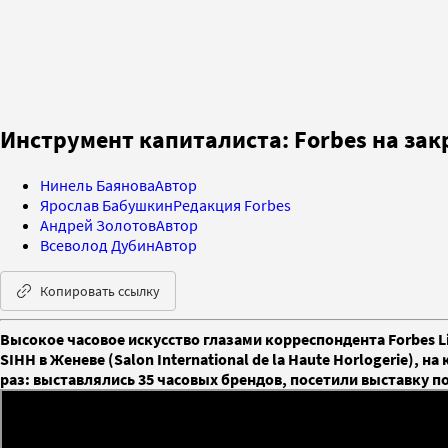
Инструмент капиталиста: Forbes на за
Нинель Баянова
Автор
Ярослав Бабушкин
Редакция Forbes
Андрей Золотов
Автор
Всеволод Дубин
Автор
Копировать ссылку
Высокое часовое искусство глазами корреспондента Forbes L
SIHH в Женеве (Salon International de la Haute Horlogerie),
раз: выставлялись 35 часовых брендов, посетили выставку по