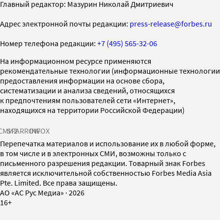
Главный редактор: Мазурин Николай Дмитриевич
Адрес электронной почты редакции:
press-release@forbes.ru
Номер телефона редакции:
+7 (495) 565-32-06
На информационном ресурсе применяются
рекомендательные технологии (информационные технологии
предоставления информации на основе сбора,
систематизации и анализа сведений, относящихся
к предпочтениям пользователей сети «Интернет»,
находящихся на территории Российской Федерации)
СМИ2
SPARROW
INFOX
Перепечатка материалов и использование их в любой форме,
в том числе и в электронных СМИ, возможны только с
письменного разрешения редакции. Товарный знак Forbes
является исключительной собственностью Forbes Media Asia
Pte. Limited. Все права защищены.
AO «АС Рус Медиа»
·
2026
16+