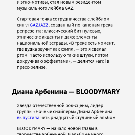
и этно-мотивы, стал новым резидентом
музыкального лейбла GAZ.
Стартовая точка сотрудничества с лейблом —
сингл
GAZJAZZ
, созданный по канонам трека-
репрезента: классический бит нулевых,
этнические акценты и даже элементы
национальной эстрады. «В треке есть момент,
где дудка звучит как сэмпл, — это я сделал
ртом. Часто использую такие штуки, потом
докручиваю эффектами», — делится Fardi в
пресс-релизе.
Диана Арбенина — BLOODYMARY
Звезда отечественной рок-сцены, лидер
группы «Ночные снайперы» Диана Арбенина
выпустила
четырнадцатый студийный альбом.
BLOODYMARY — начало новой главы в
творчестве Арбениной. В альбоме много