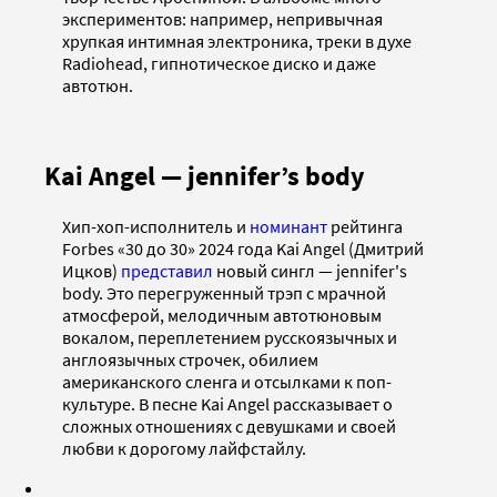
экспериментов: например, непривычная
хрупкая интимная электроника, треки в духе
Radiohead, гипнотическое диско и даже
автотюн.
Kai Angel — jennifer’s body
Хип-хоп-исполнитель и
номинант
рейтинга
Forbes «30 до 30» 2024 года Kai Angel (Дмитрий
Ицков)
представил
новый сингл — jennifer's
body. Это перегруженный трэп с мрачной
атмосферой, мелодичным автотюновым
вокалом, переплетением русскоязычных и
англоязычных строчек, обилием
американского сленга и отсылками к поп-
культуре. В песне Kai Angel рассказывает о
сложных отношениях с девушками и своей
любви к дорогому лайфстайлу.