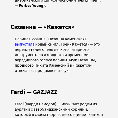
американского хип-хоп-исполнителя Eminem
.
—
Forbes Young
).
Сюзанна — «Кажется»
Певица Сюзанна (Сюзанна Каменская)
выпустила
новый сингл. Трек «Кажется» — это
переплетение очень легкого гитарного
инструментала и мощного и временами
вкрадчивого голоса певицы. Муж Сюзанны,
продюсер Никита Каменский в «Кажется»
отвечал за продакшен и звук.
Fardi — GAZJAZZ
Fardi (Фарди Самедов) — музыкант родом из
Бурятии с азербайджанскими корнями,
который в своем творчестве соединяет хип-хоп