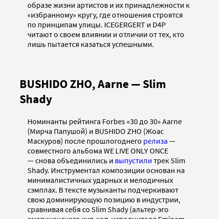
образе жизни артистов и их принадлежности к
«избранному» кругу, где отношения строятся
по принципам улицы. ICEGERGERT и D4P
читают о своем влиянии и отличии от тех, кто
лишь пытается казаться успешными.
BUSHIDO ZHO, Aarne — Slim
Shady
Номинанты рейтинга Forbes «30 до 30» Aarne
(Мирча Папушой) и BUSHIDO ZHO (Жоас
Маскуров) после прошлогоднего
релиза
—
совместного альбома WE LIVE ONLY ONCE
— снова объединились и
выпустили
трек Slim
Shady. Инструментал композиции основан на
минималистичных ударных и мелодичных
сэмплах. В тексте музыканты подчеркивают
свою доминирующую позицию в индустрии,
сравнивая себя со Slim Shady (альтер-эго