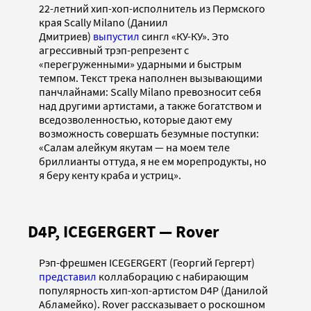
22-летний хип-хоп-исполнитель из Пермского
края Scally Milano (Даниил
Дмитриев)
выпустил
сингл «КУ-КУ». Это
агрессивный трэп-репрезент с
«перегруженными» ударными и быстрым
темпом. Текст трека наполнен вызывающими
панчлайнами: Scally Milano превозносит себя
над другими артистами, а также богатством и
вседозволенностью, которые дают ему
возможность совершать безумные поступки:
«Салам алейкум якутам — на моем теле
бриллианты оттуда, я не ем морепродукты, но
я беру кенту краба и устриц».
D4P, ICEGERGERT — Rover
Рэп-фрешмен ICEGERGERT (Георгий Гергерт)
представил
коллаборацию с набирающим
популярность хип-хоп-артистом D4P (Данилой
Абламейко). Rover рассказывает о роскошном