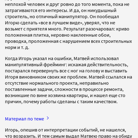
неплохой человек и друг ровно до того момента, пока не
затрагиваются его интересы. И да, он никудышный
строитель, но отличный манипулятор. Он пообещал
Игорю сделать «все в лучшем виде», уверял, что не
возьмет с приятеля много. Результат разочаровал: криво
положенная плитка, неровно наклеенные обои,
проводка, проложенная с нарушением всех строительных
норм и т. д.
Когда Игорь указал на ошибки, Матвей использовал
манипулятивный фрейминг: искажая действительность,
постарался перевернуть все с ног на голову и выставить
Игоря виновником своих же проблем. Матвей ссылался на
отсутствие нормального проекта, неправильно
поставленные задачи, сложности в процессе ремонта,
возникшие по вине хозяина квартиры, и нашел еще сто
причин, почему работы сделаны с таким качеством.
Материал по теме
Игорь, опешив от интерпретации событий, не нашелся,
что возразить. И тем самым выдал Матвею право на обиду