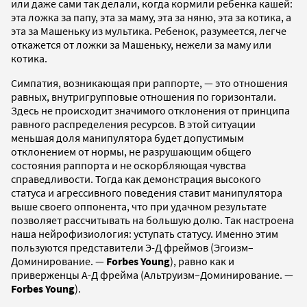
или даже сами так делали, когда кормили ребенка кашей:
эта ложка за папу, эта за маму, эта за няню, эта за котика, а
эта за Машеньку из мультика. Ребенок, разумеется, легче
откажется от ложки за Машеньку, нежели за маму или
котика.
Симпатия, возникающая при раппорте, — это отношения
равных, внутригрупповые отношения по горизонтали.
Здесь не происходит значимого отклонения от принципа
равного распределения ресурсов. В этой ситуации
меньшая доля манипулятора будет допустимым
отклонением от нормы, не разрушающим общего
состояния раппорта и не оскорбляющая чувства
справедливости. Тогда как демонстрация высокого
статуса и агрессивного поведения ставит манипулятора
выше своего оппонента, что при удачном результате
позволяет рассчитывать на большую долю. Так настроена
наша нейрофизиология: уступать статусу. Именно этим
пользуются представители Э-Д фреймов (Эгоизм–
Доминирование. —
Forbes Young
), равно как и
приверженцы А-Д фрейма (Альтруизм–Доминирование. —
Forbes Young
).