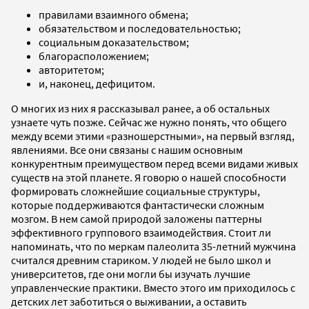
правилами взаимного обмена;
обязательством и последовательностью;
социальным доказательством;
благорасположением;
авторитетом;
и, наконец, дефицитом.
О многих из них я рассказывал ранее, а об остальных
узнаете чуть позже. Сейчас же нужно понять, что общего
между всеми этими «разношерстными», на первый взгляд,
явлениями. Все они связаны с нашим основным
конкурентным преимуществом перед всеми видами живых
существ на этой планете. Я говорю о нашей способности
формировать сложнейшие социальные структуры,
которые поддерживаются фантастически сложным
мозгом. В нем самой природой заложены паттерны
эффективного группового взаимодействия. Стоит ли
напоминать, что по меркам палеолита 35-летний мужчина
считался древним стариком. У людей не было школ и
университетов, где они могли бы изучать лучшие
управленческие практики. Вместо этого им приходилось с
детских лет заботиться о выживании, а оставить