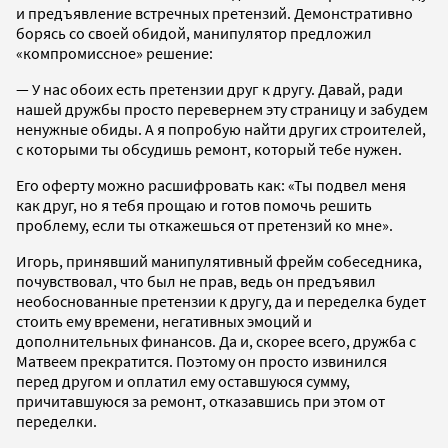
и предъявление встречных претензий. Демонстративно
борясь со своей обидой, манипулятор предложил
«компромиссное» решение:
— У нас обоих есть претензии друг к другу. Давай, ради
нашей дружбы просто перевернем эту страницу и забудем
ненужные обиды. А я попробую найти других строителей,
с которыми ты обсудишь ремонт, который тебе нужен.
Его оферту можно расшифровать как: «Ты подвел меня
как друг, но я тебя прощаю и готов помочь решить
проблему, если ты откажешься от претензий ко мне».
Игорь, принявший манипулятивный фрейм собеседника,
почувствовал, что был не прав, ведь он предъявил
необоснованные претензии к другу, да и переделка будет
стоить ему времени, негативных эмоций и
дополнительных финансов. Да и, скорее всего, дружба с
Матвеем прекратится. Поэтому он просто извинился
перед другом и оплатил ему оставшуюся сумму,
причитавшуюся за ремонт, отказавшись при этом от
переделки.