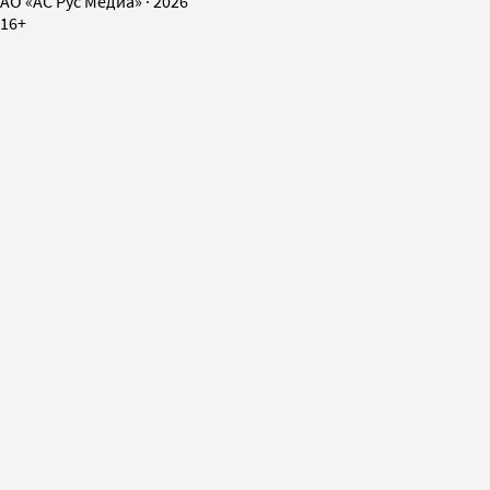
AO «АС Рус Медиа»
·
2026
16+