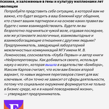
психике, и заложенные в гены и культуру миллионами лет
эволюции
Попробуйте представить себе ситуацию, в которой вам не
важно, кто будет входить в ваш ближний круг общения,
кто станет вашим партнером и на основе каких правил вы
будете с ними взаимодействовать. Будете ли вы
безропотно подчиняться чужой воле, отдавая последнее,
или же установите экологичные, взаимовыгодные и
взаимообогащающие отношения с другими людьми?
Предприниматель, заведующий лабораторией
межличностных коммуникаций МГУ имени М. В.
Ломоносова, сооснователь «Клуба Первых» и автор книги
«Нейропереговоры. Как добиваться своего, используя
науку о мозге», которая
вышла
в издательстве «Бомбора»,
Максим Карпов считает, что если вам близок второй
вариант, то навык ведения переговоров станет для вас
ключевым. «И он точно не зависит от сферы деятельности,
потому что социальное окружение формируется не только
в бизнес-среде, но и в нашей повседневной жизни»,
— утверждает предприниматель.