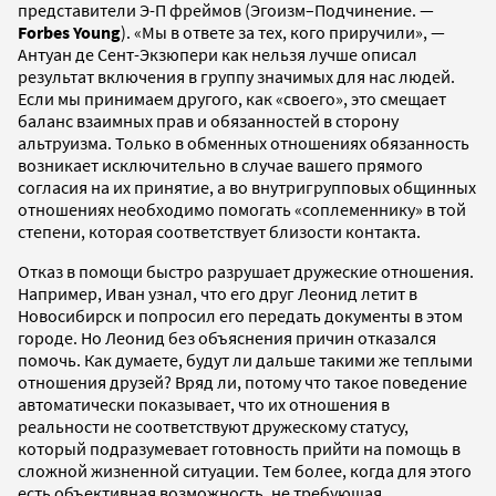
представители Э-П фреймов (Эгоизм–Подчинение. —
Forbes Young
). «Мы в ответе за тех, кого приручили», —
Антуан де Сент-Экзюпери как нельзя лучше описал
результат включения в группу значимых для нас людей.
Если мы принимаем другого, как «своего», это смещает
баланс взаимных прав и обязанностей в сторону
альтруизма. Только в обменных отношениях обязанность
возникает исключительно в случае вашего прямого
согласия на их принятие, а во внутригрупповых общинных
отношениях необходимо помогать «соплеменнику» в той
степени, которая соответствует близости контакта.
Отказ в помощи быстро разрушает дружеские отношения.
Например, Иван узнал, что его друг Леонид летит в
Новосибирск и попросил его передать документы в этом
городе. Но Леонид без объяснения причин отказался
помочь. Как думаете, будут ли дальше такими же теплыми
отношения друзей? Вряд ли, потому что такое поведение
автоматически показывает, что их отношения в
реальности не соответствуют дружескому статусу,
который подразумевает готовность прийти на помощь в
сложной жизненной ситуации. Тем более, когда для этого
есть объективная возможность, не требующая