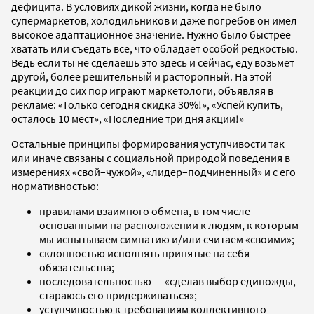
дефицита. В условиях дикой жизни, когда не было
супермаркетов, холодильников и даже погребов он имел
высокое адаптационное значение. Нужно было быстрее
хватать или съедать все, что обладает особой редкостью.
Ведь если ты не сделаешь это здесь и сейчас, еду возьмет
другой, более решительный и расторопный. На этой
реакции до сих пор играют маркетологи, объявляя в
рекламе: «Только сегодня скидка 30%!», «Успей купить,
осталось 10 мест», «Последние три дня акции!»
Остальные принципы формирования уступчивости так
или иначе связаны с социальной природой поведения в
измерениях «свой–чужой», «лидер–подчиненный» и с его
нормативностью:
правилами взаимного обмена, в том числе
основанными на расположении к людям, к которым
мы испытываем симпатию и/или считаем «своими»;
склонностью исполнять принятые на себя
обязательства;
последовательностью — «сделав выбор единожды,
стараюсь его придерживаться»;
уступчивостью к требованиям коллективного