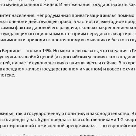
щего муниципального жилья. И нет желания государства хоть к
алитет населения. Непродуманная приватизация жилья помимо п
 «заточено» и действующее право, в частности, ежегодное пр
 самим фактом даровой его раздачи, сколько закреплением ко
 Но нуждающимся социальным категориям передавать квартиры 
вижимости и приводит к постоянному вымыванию и без того ск
 Берлине — только 14%. Но можно ли сказать, что ситуация в 
купку жилья любой ценой (а в российских условиях это в пода
тей, лишает их удовольствия от жизни здесь и сейчас. В то в
 в арендном жилье (государственном и частном) и вовсе не сч
потеке.
илья, так и государственную политику и законодательство. В 
асть аренды у нас будет предлагаться собственниками 1-2 кварт
 гарантированной пожизненной аренде жилья — по европейском