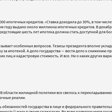
4000 ипотечных кредитов. «Ставка доходила до 30%, в том числ
м году выдано около миллиона ипотечных кредитов. В декабре
а предстоящие шесть лет ипотека должна стать доступной для 
 вызывает особенных вопросов. Тезисы президента вполне укл
у за ипотекой. А дело государства — вести дело к снижению п
их лиц и кадастровую стоимость. И все. Ни о каких других ва
. В области жилищной политики все свелось к перекладыванию
ночные реалии.
ь обязанностей государства в лице и федерального правительс
енность!) жилья своим гражданам. Во всем развитом мире госу