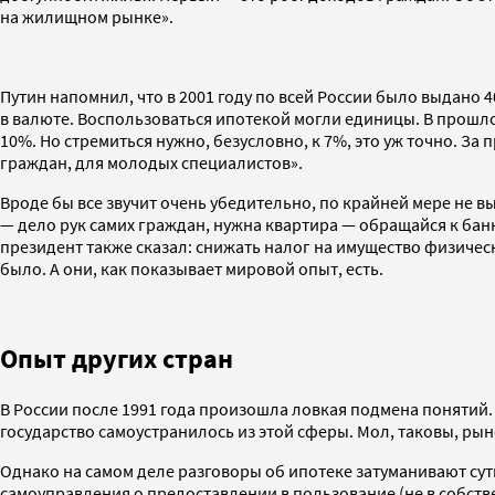
на жилищном рынке».
Путин напомнил, что в 2001 году по всей России было выдано 
в валюте. Воспользоваться ипотекой могли единицы. В прошло
10%. Но стремиться нужно, безусловно, к 7%, это уж точно. З
граждан, для молодых специалистов».
Вроде бы все звучит очень убедительно, по крайней мере не
— дело рук самих граждан, нужна квартира — обращайся к банк
президент также сказал: снижать налог на имущество физическ
было. А они, как показывает мировой опыт, есть.
Опыт других стран
В России после 1991 года произошла ловкая подмена понятий
государство самоустранилось из этой сферы. Мол, таковы, ры
Однако на самом деле разговоры об ипотеке затуманивают сут
самоуправления о предоставлении в пользование (не в собств