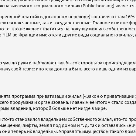
к называемого «социального жилья» (Public housing) является
арендной платой» в дословном переводе) составляют там 16% 
меются как частные, так и государственные. Главное в них не
те, кто не желает тратиться на покупку жилья в собственност
 HLM во Франции имеются и другие виды социального жилья, 
оно умыло руки и наблюдает как бы со стороны за происходящи
ачу свой тезис: ипотека должна быть всего лишь одним из вар
инята программа приватизации жилья («Закон о приватизации 
его продумана и организована. Главным ее итогом стало созд
мы владения, которой больше нет нигде в мире.
 Кто-то становился владельцем собственного жилья, кто-то пр
ещения, лифты, земля под домом и т. д. так и оставались «нич
то они теперь их владельцы. Управлять имуществом такого до