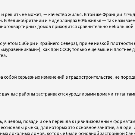
и решить не может, — качество жилья. В той же Франции 72% д
й. В Великобритании и Нидерландах 60% жилья — так называем
 многоквартирных домов приходится сравнительно небольшой пр
с учетом Сибири и Крайнего Севера), при ее низкой плотности
муравейниками»), как при СССР, только еще выше и плотнее д
ва.
а собой серьезных изменений в градостроительстве, не пород
 дачные районы застраиваются уродливыми домами-гигантами.
 в целом, позади и она перешла к цивилизованным форматам, т
ессионалы рынка, для которых это основное занятие, а люди
астных доходных домов, которые были основной застройкой Сан