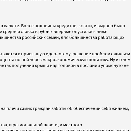
е в валюте. Более половины кредитов, кстати, и выдано было
 средняя ставка в рублях впервые опустилась ниже
большинства российских семей, для большинства работающих
адываются в привычную идеологему: решение проблем с жильем
роцента по ней через макроэкономическую политику. Ну и о чем
риантах получения крыши над головой в послании упомянуто не
 на плечи самих граждан заботы об обеспечении себя жильем,
тва, и региональной власти, и местного
дарственные органы активно выступают в том числе в качестве