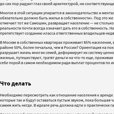
до сих пор радуют глаз своей архитектурой, ни соответствую
Многое в этой ситуации упирается в законодательство и мент
обязательно должно быть жилье в собственности». Под это же
отмечает тот же Самошин, развращает население — не столько
реальности почти всегда означает дать его в собственность.
препятствует созданию класса ответственных владельцев нед
В Москве в собственных квартирах проживает 85% населения, в
районе 50%, более печальна, чем в России? Ориентация на по
разрушает жизнь многих семей, деформирует их систему ценнос
жизнью, путешествуют, тратят деньги на что-то еще, проживая
себе порой в самом необходимом ради выплат процентов по и
Что делать
Необходимо пересмотреть как отношение населения к аренде ж
которые так и будут оставаться пустым звуком, пока большая ч
самим жить негде. В идеале речь должна идти о практически