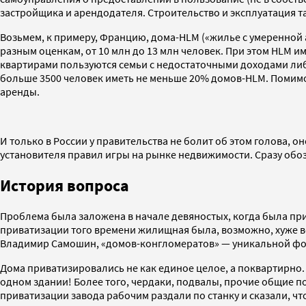
застройщика и арендодателя. Строительство и эксплуатация та
Возьмем, к примеру, Францию, дома-HLM («жилье с умеренной 
разным оценкам, от 10 млн до 13 млн человек. При этом HLM и
квартирами пользуются семьи с недостаточными доходами либо 
больше 3500 человек иметь не меньше 20% домов-HLM. Помимо
аренды.
И только в России у правительства не болит об этом голова, 
установителя правил игры на рынке недвижимости. Сразу обозн
История вопроса
Проблема была заложена в начале девяностых, когда была пр
приватизации того времени жилищная была, возможно, хуже вс
Владимир Самошин, «домов-конгломератов» — уникальной фор
Дома приватизировались не как единое целое, а поквартирно.
одном здании! Более того, чердаки, подвалы, прочие общие пом
приватизации завода рабочим раздали по станку и сказали, ч