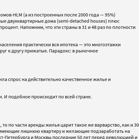
омов-HLM (а из построенных после 2000 года — 95%)
ые двухквартирные дома (semi-detached houses) плюс
оцент. Напомним, что эти страны в 31 и 48 раз по плотности
 населения практически вся ипотека — это многоэтажки
руг к другу прижатые. Парадокс: в рыночное
ила спрос на действительно качественное жилье и
 И подобное происходит по всей стране.
о по части аренды жилья царит такое же варварство, как и 30
, имеющие лишнюю квартиру и желающие подзаработать на
кт-Петербурга и Москвы последние 50 лет перед революцией и