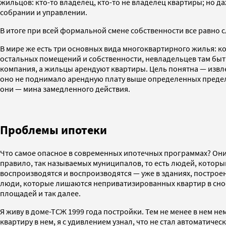
жильцов: кто-то владелец, кто-то не владелец квартиры; но даж
собрании и управлении.
В итоге при всей формальной смене собственности все равно 
В мире же есть три основных вида многоквартирного жилья: к
остальных помещений и собственности, невладельцев там быть
компания, а жильцы арендуют квартиры. Цель понятна — извл
оно не поднимало арендную плату выше определенных предело
они — мина замедленного действия.
Проблемы ипотеки
Что самое опасное в современных ипотечных программах? Они 
правило, так называемых муниципалов, то есть людей, которы
воспроизводятся и воспроизводятся — уже в зданиях, построен
люди, которые лишаются неприватизированных квартир в снос
площадей и так далее.
Я живу в доме-ТСЖ 1999 года постройки. Тем не менее в нем н
квартиру в нем, я с удивлением узнал, что не стал автоматиче