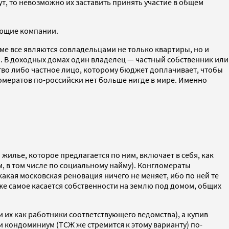
вут, то невозможно их заставить принять участие в общем
яющие компании.
е все являются совладельцами не только квартиры, но и
. В доходных домах один владелец — частный собственник или
во либо частное лицо, которому бюджет доплачивает, чтобы
мератов по-российски нет больше нигде в мире. Именно
илье, которое предлагается по ним, включает в себя, как
, в том числе по социальному найму). Конгломераты
какая московская реновация ничего не меняет, ибо по ней те
же самое касается собственности на землю под домом, общих
и их как работники соответствующего ведомства), а купив
 и кондоминиум (ТСЖ же стремится к этому варианту) по-