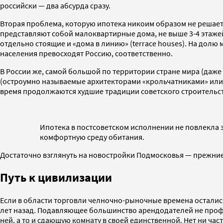
российски — два абсурда сразу.
Вторая проблема, которую ипотека никоим образом не решает 
представляют собой малоквартирные дома, не выше 3-4 этаже
отдельно стоящие и «дома в линию» (terrace houses). На долю
населения превосходят Россию, соответственно.
В России же, самой большой по территории стране мира (даже 
(остроумно называемые архитекторами «крольчатниками» или «
время продолжаются худшие традиции советского строительст
Ипотека в постсоветском исполнении не повлекла з
комфортную среду обитания.
Достаточно взглянуть на новостройки Подмосковья — прежние
Путь к цивилизации
Если в области торговли челночно-рыночные времена остались,
лет назад. Подавляющее большинство арендодателей не проф
ней, а то и сдающую комнату в своей единственной. Нет ни ч