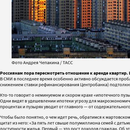
Фото Андрея Чепакина / ТАСС
Россиянам пора пересмотреть отношение к аренде квартир.
В СМИ в последнее время особенно активно обсуждается проб
снижением ставки рефинансирования Центробанка) подтолкну
Кто-то говорит о неминуемом и скором крахе «ипотечного пузы
Одни видят в удешевлении ипотеки угрозу для макроэкономиче
процентах и пузырях уводит от главного — от содержательно
Чтобы было понятно, о чем идет речь, обратимся к мартовск
цитат из него: «За пять лет свыше полумиллиона семей с де
доступности жилья. Первый — это рост доходов граждан. Об э