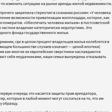
ак-то изменить ситуацию на рынке аренды жилой недвижимости.
рочего закрепила стереотип в сознании россиян: «У человека
одление возможности приватизации жилплощади, которое, как
нгломератов. «Обеспечить человека жильем» в постсоветской
в частное владение категорически недопустимо. Это
удного фонда государственного жилья.
Германии, где в целом процент владельцев жилья колеблется в
вляющем большинстве случаев означает — ценой ипотеки)
ремя как многие их европейские сверстники наслаждаются
итают себя неудачниками, наши семьи вынуждены отказывать
первую очередь это касается защиты прав арендатора,
ир, которые в любой момент могут сослаться на то, что им
у образцу.