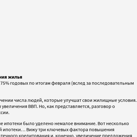
ения жилья
,75% годовых по итогам февраля (вслед за последовательным
личении числа людей, которые улучшат свои жилищные условия.
увеличения ВВП. Но, как представляется, разговор о
ссии.
ме ипотеки было уделено немалое внимание. Вот несколько
тной ипотеки… Вижу три ключевых фактора повышения
потечного кредитования и, конечно, увеличение предложения