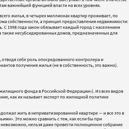
 там важнейшей функцией власти на всех уровнях.
всего жилья, в четырех миллионах квартир проживает, по
 форма собственности, а принцип предоставления недвижимости:
ь. С 1998 года закон обязывает каждый город с населением
а также несубсидированных домов, предназначенных для
м, отводя себе роль опосредованного контролера и
иантов получения жилья (не в собственность, это важно).
жилищного фонда в Российской Федерации»). Из всех видов
ание, как их называет эксперт по жилищной политике
одолжал жить в неприватизированной квартире — и все это в
ьими». Это можно сравнить с тем, как если бы при
ма невозможно, нельзя даже провести полноценное собрание