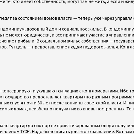
е те, кто имеет собственность, могут там не жить, а если и жи
следят за состоянием домов власти — теперь уже через управл
ондоминиум, доходный дом и социальное жилье. В кондоминиум
 не может юридически, и все принимают участие в управлении
ечение прибыли. В социальном жилье собственник — государст
в. Тут цель — предоставление людям недорого жилья. Конгло
консервируют и ухудшают ситуацию с конгломератами. Ибо то ж
м государство предоставляет квартиры (по разным программам
ных спустя почти 30 лет после кончины советской власти. И ни
имых домах, неизбежно получат их во вновь построенных. То 
емало квартир до сих пор не приватизированных (люди получил
ски членом ТСЖ. Надо было писать для этого заявление. Вот вам