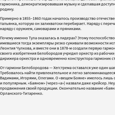
гармоника, демократизировавшая музыку и сделавшая доступн
родину.
Примерно в 1855–1860 годах началось производство отечественн
тальянка, которую он залихватски перебирает. Наряду с пер
наряду с оружием, самоварами и пряниками.
Почему именно Тула оказалась в лидерах? Этому поспособство
имевшиеся тогда экземпляры резко суживали возможности исп
Леонтия Чулкова, и вместе они в 1878-м создали первую гар
своего изобретения Белобородов учредил оркестр из рабочих-
дирижера оркестра и одновременно конструктора гармоник ст
От гармони Белобородова — Хегстрема оставался уже один шаг
Требовалось найти привлекательное и легко запоминающееся им
Вадимами, Игорями, Олегами. О «вещем Бояне» имелось лишь о
и популярным. «Баяном» (через «а») назвали даже крейсер. Не
продвижения своей продукции. Окончательно название «баян»
Орланского-Титаренко.