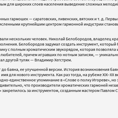
ым для широких слоев населения выведение сложных мелодий. 
ых гармошек — саратовских, ливенских, вятских и т. д. Первый
ечисленными крупнейшим центром гармонной индустрии станов
вали нескольких человек. Николай Белобородов, владелец крас
олнения. Белобородов задумал создать инструмент, который б
монику с полным хроматическим звукорядом, которая позволял
любителей, причем игравших по нотным записям, — уникальное
ал другой туляк — Владимир Хегстрем.
 до баяна, ее улучшенной версии. История возникновения баян
я для нового инструмента. Как раз тогда, на рубеже XIX–XX ве
дно-единственное упоминание в «Слове о полку Игореве», но 
удивительно, что производители хроматических гармоней незав
 закрепилось за инструментом, созданным мастером Павлом С