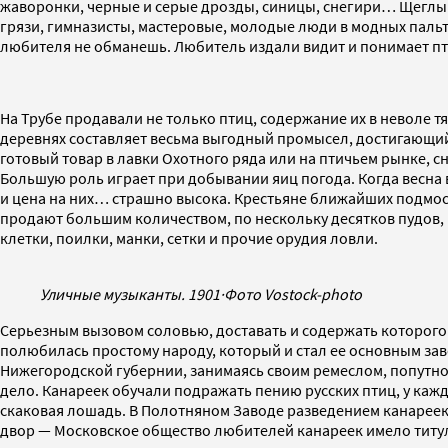
жаворонки, черные и серые дрозды, синицы, снегири… Щеглы п
грязи, гимназисты, мастеровые, молодые люди в модных пальт
любителя не обманешь. Любитель издали видит и понимает пт
На Трубе продавали не только птиц, содержание их в неволе 
деревнях составляет весьма выгодный промысел, достигающий
готовый товар в лавки Охотного ряда или на птичьем рынке, сн
Большую роль играет при добывании яиц погода. Когда весна 
и цена на них… страшно высока. Крестьяне ближайших подмоск
продают большим количеством, по нескольку десятков пудов, в
клетки, поилки, манки, сетки и прочие орудия ловли.
Уличные музыканты. 1901
·
Фото Vostock-photo
Серьезным вызовом соловью, доставать и содержать которого бы
полюбилась простому народу, который и стал ее основным зав
Нижегородской губернии, занимаясь своим ремеслом, попутно
дело. Канареек обучали подражать пению русских птиц, у каж
скаковая лошадь. В Полотняном Заводе разведением канареек з
двор — Московское общество любителей канареек имело титу