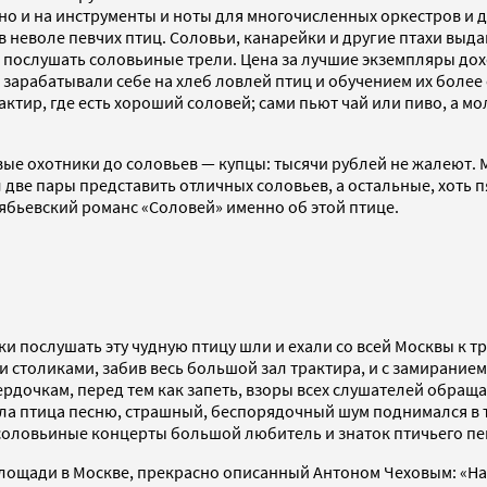
но и на инструменты и ноты для многочисленных оркестров и 
 в неволе певчих птиц. Соловьи, канарейки и другие птахи выд
послушать соловьиные трели. Цена за лучшие экземпляры дох
арабатывали себе на хлеб ловлей птиц и обучением их более 
актир, где есть хороший соловей; сами пьют чай или пиво, а м
ые охотники до соловьев — купцы: тысячи рублей не жалеют. 
две пары представить отличных соловьев, а остальные, хоть п
бьевский романс «Соловей» именно об этой птице.
 послушать эту чудную птицу шли и ехали со всей Москвы к тр
и столиками, забив весь большой зал трактира, и с замирание
ердочкам, перед тем как запеть, взоры всех слушателей обращ
нчала птица песню, страшный, беспорядочный шум поднимался в 
 соловьиные концерты большой любитель и знаток птичьего п
щади в Москве, прекрасно описанный Антоном Чеховым: «На воз