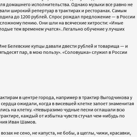
для домашнего исполнительства. Однако музыки все равно не
авали широкий репертуар в трактирах и ресторанах. Самым
одила до 1200 рублей. Спрос рождал предложение — в России
сложному пению. Они шли на всяческие хитрости: «Иные
олодые тем временем учатся». Легально обучение у лучших
Мне Белевские купцы давали двести рублей и товарища — и
ятьдесят пар, в мою пользу». «Соловушка» служил в России
актирам в центре города, например в трактир Выгодчикова у
м сердца ожидали, когда в висевшей клетке запоет знаменитая
ались на клетку. «Невыразимо чудные песни оглашали всю
трактире, каждый от избытка чувств стучал чем-нибудь по
ения Иван Шамов.
ах не сено, не капуста, не бобы, а щеглы, чижи, красавки,