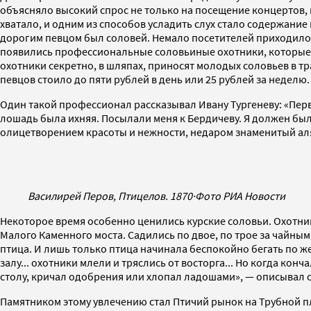
объясняло высокий спрос не только на посещение концертов, 
хватало, и одним из способов усладить слух стало содержание
дорогим певцом был соловей. Немало посетителей приходило 
появились профессиональные соловьиные охотники, которые з
охотники секретно, в шляпах, приносят молодых соловьев в тр
певцов стоило до пяти рублей в день или 25 рублей за неделю.
Один такой профессионал рассказывал Ивану Тургеневу: «Перв
лошадь была ихняя. Посылали меня к Бердичеву. Я должен был 
олицетворением красоты и нежности, недаром знаменитый аля
Василирей Перов, Птицелов. 1870
·
Фото РИА Новости
Некоторое время особенно ценились курские соловьи. Охотники
Малого Каменного моста. Садились по двое, по трое за чайным
птица. И лишь только птица начинала беспокойно бегать по ж
залу... охотники млели и тряслись от восторга... Но когда ко
столу, кричал одобрения или хлопал ладошами», — описывал
Памятником этому увлечению стал Птичий рынок на Трубной пло