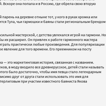
Вскоре она попала и в Россию, где обрела свою вторую
 парень на деревне отныне тот, у кого в руках хромка или
ится Тула, чьи гармошки и баяны стали региональным брендом
ильной мастерской, с детства увлекался игрой на гармони. Но
ы их расширил. Он привлек к работе гармонного мастера
а играть практически любые произведения. Для популяризации
 явление для того времени. Его преемником на посту
а — это маркетинговая история, связанная с названием.
ков, в моду входило все древнерусское, детей стали называть
этого было достаточно, чтобы имя певца стало легендарным
исимо друг от друга стали использовать это имя для
терлиговым при участии известного баяниста Якова