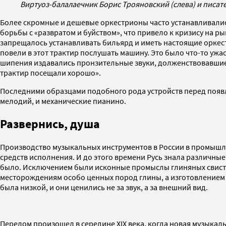
Виртуоз-балалаечник Борис Трояновский (слева) и писат
Более скромные и дешевые оркестрионы часто устанавливались
борьбы с «развратом и буйством», что привело к кризису на р
запрещалось устанавливать бильярд и иметь настоящие оркес
повели в этот трактир послушать машину. Это было что-то ужа
шипения издавались пронзительные звуки, долженствовавшие пе
трактир посещали хорошо».
Последними образцами подобного рода устройств перед появ
мелодий, и механические пианино.
Развернись, душа
Производство музыкальных инструментов в России в промышле
средств исполнения. И до этого времени Русь знала различные
было. Исключением были исконные промыслы глиняных свистул
месторождениям особо ценных пород глины, а изготовлением 
была низкой, и они ценились не за звук, а за внешний вид.
Перелом произошел в середине XIX века, когда новая музыкал