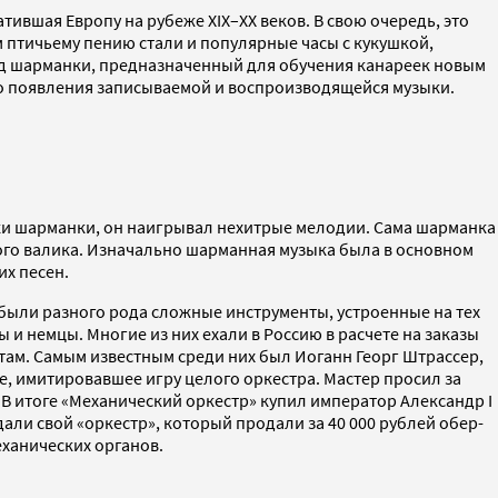
тившая Европу на рубеже XIX–XX веков. В свою очередь, это
птичьему пению стали и популярные часы с кукушкой,
род шарманки, предназначенный для обучения канареек новым
 до появления записываемой и воспроизводящейся музыки.
чки шарманки, он наигрывал нехитрые мелодии. Сама шарманка
ого валика. Изначально шарманная музыка была в основном
их песен.
ыли разного рода сложные инструменты, устроенные на тех
и немцы. Многие из них ехали в Россию в расчете на заказы
матам. Самым известным среди них был Иоганн Георг Штрассер,
е, имитировавшее игру целого оркестра. Мастер просил за
. В итоге «Механический оркестр» купил император Александр I
али свой «оркестр», который продали за 40 000 рублей обер-
еханических органов.