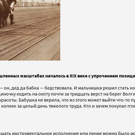
ленных масштабах началось в XIX веке с упрочением позиц
 — он, дед да бабка — бедствовала. И мальчишка решил стать 
ночку ходить на охоту почти за тридцать верст на берег Волги
соты. Бабушка не верила, что из этого может выйти что-то пу
5 копеек за целый день тяжелого труда. Кто и зачем покупал 
лышать инструментальное исполнение или пение можно было ис