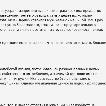
ыве усердия запретили «машины» в трактирах под предлогом
 заведениях третьего разряда, самых дешевых, которым
названием «Париж» славился музыкальной машиной. Меня раз
орое нужно было завести, а затем после предварительного
о перепуган, но посетителям это, верно, нравилось, так как
с дисками вместо валиков, что позволило записывать больше
вропейской музыки, потребовавшей разнообразных и новых
для собственного потребления, и значимой торговли ими не
и т. п. игрушки. Их производство было привязано к
ерекупщикам. Однако музыкальная ценность подобных игрушек
ументов. В начале столетия в Германии была изобретена