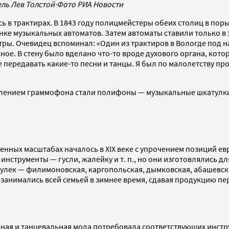
ель Лев Толстой
·
Фото РИА Новости
 в трактирах. В 1843 году полицмейстеры обеих столиц в пор
ынке музыкальных автоматов. Затем автоматы ставили только в
тры. Очевидец вспоминал: «Один из трактиров в Вологде под 
сное. В стену было вделано что-то вроде духового органа, кот
редавать какие-то песни и танцы. Я был по малолетству прост
лением граммофона стали полифоны — музыкальные шкатулки 
нных масштабах началось в XIX веке с упрочением позиций е
 инструменты — гусли, жалейку и т. п., но они изготовлялись 
ек — филимоновская, каргопольская, дымковская, абашевская 
занимались всей семьей в зимнее время, сдавая продукцию п
ьная и танцевальная мода потребовала соответствующих инстр