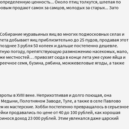
определенную ценность... Около птиц толкутся, шлепая по
вым продают самок за самцов, молодых за старых... Зато
 «Собирание муравьиных яиц во многих подмосковных селах и
ета добывает яиц приблизительно до 25 пудов, продавая этот
 позднее 3 рубля 50 копеек и дальше постепенно дешевле.
настную погоду, препятствующую размножению насекомых, мало,
е местностей… привозят сюда в конце лета уже сухие яйца и
реечное семя, бузина, рябина, можжевеловые ягоды, а также
ропы в XVIII веке. Неприхотливая и долго поющая, она
Медыни, Полотняном Заводе, Туле, а также в селе Павлово
м их мастерские. Хобби постепенно превращалось в серьезное
ки продавались по цене от 40 до 100 рублей, как хорошая
ринося доход 23 000 рублей. Этим увлекался даже царский