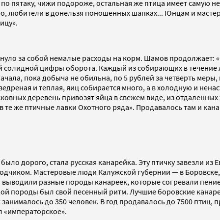
о пятаку, чижи подороже, остальная же птица имеет самую не
о, любители в донельзя поношенных шапках... Юнцам и мастеро
ицу».
тянуло за собой немалые расходы на корм. Шамов продолжает:
 солидной цифры оборота. Каждый из собирающих в течение л
ачала, пока добыча не обильна, по 5 рублей за четверть меры,
ведреная и теплая, яиц собирается много, а в холодную и не
овных деревень привозят яйца в свежем виде, из отдаленных ж
 те же птичные лавки Охотного ряда». Продавалось там и кана
ло дорого, стала русская канарейка. Эту птичку завезли из Ев
одчиком. Мастеровые люди Калужской губернии — в Боровске, 
 выводили разные породы канареек, которые согревали пение
дой породы был свой песенный ритм. Лучшие боровские канарей
анималось до 350 человек. В год продавалось до 7500 птиц, п
л «императорское».