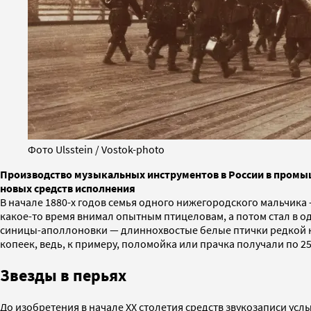
Фото Ulsstein / Vostok-photo
Производство музыкальных инструментов в России в промыш
новых средств исполнения
В начале 1880-х годов семья одного нижегородского мальчика
какое-то время внимал опытным птицеловам, а потом стал в оди
синицы-аполлоновки — длиннохвостые белые птички редкой кра
копеек, ведь, к примеру, поломойка или прачка получали по 2
Звезды в перьях
До изобретения в начале XX столетия средств звукозаписи ус