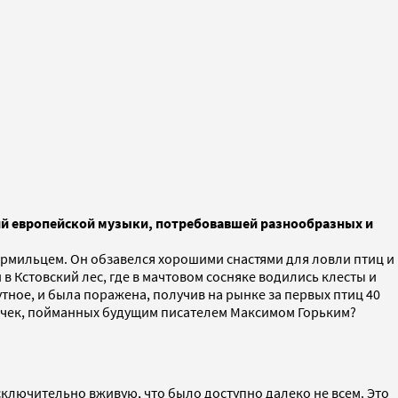
ий европейской музыки, потребовавшей разнообразных и
кормильцем. Он обзавелся хорошими снастями для ловли птиц и
 в Кстовский лес, где в мачтовом сосняке водились клесты и
тное, и была поражена, получив на рынке за первых птиц 40
птичек, пойманных будущим писателем Максимом Горьким?
ключительно вживую, что было доступно далеко не всем. Это