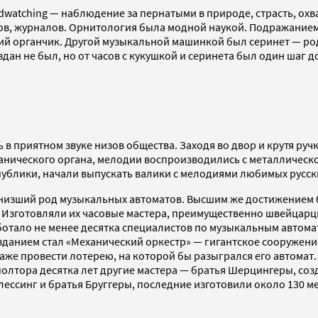
dwatching — наблюдение за пернатыми в природе, страсть, охва
в, журналов. Орнитология была модной наукой. Подражанием 
ский органчик. Другой музыкальной машинкой был серинет — 
здан не был, но от часов с кукушкой и серинета был один шаг
в приятном звуке низов общества. Заходя во двор и крутя ру
анического органа, мелодии воспроизводились с металлическ
публики, начали выпускать валики с мелодиями любимых русск
низший род музыкальных автоматов. Высшим же достижением б
 Изготовляли их часовые мастера, преимущественно швейцарцы 
е работало не менее десятка специалистов по музыкальным авто
озданием стал «Механический оркестр» — гигантское сооружени
 даже провести лотерею, на которой бы разыгрался его автомат
полтора десятка лет другие мастера — братья Шерцингеры, созд
ессинг и братья Бруггеры, последние изготовили около 130 м