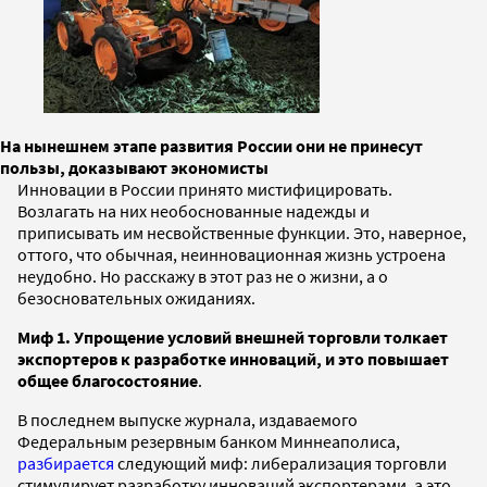
На нынешнем этапе развития России они не принесут
пользы, доказывают экономисты
Инновации в России принято мистифицировать.
Возлагать на них необоснованные надежды и
приписывать им несвойственные функции. Это, наверное,
оттого, что обычная, неинновационная жизнь устроена
неудобно. Но расскажу в этот раз не о жизни, а о
безосновательных ожиданиях.
Миф 1.
Упрощение условий внешней торговли толкает
экспортеров к разработке инноваций, и это повышает
общее благосостояние
.
В последнем выпуске журнала, издаваемого
Федеральным резервным банком Миннеаполиса,
разбирается
следующий миф: либерализация торговли
стимулирует разработку инноваций экспортерами, а это