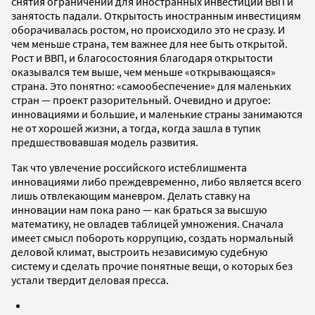
снятия ограничений для иностранных инвестиций ВВП и
занятость падали. Открытость иностранным инвестициям
оборачивалась ростом, но происходило это не сразу. И
чем меньше страна, тем важнее для нее быть открытой.
Рост и ВВП, и благосостояния благодаря открытости
оказывался тем выше, чем меньше «открывающаяся»
страна. Это понятно: «самообеспечение» для маленьких
стран — проект разорительный. Очевидно и другое:
инновациями и большие, и маленькие страны занимаются
не от хорошей жизни, а тогда, когда зашла в тупик
предшествовавшая модель развития.
Так что увлечение российского истеблишмента
инновациями либо преждевременно, либо является всего
лишь отвлекающим маневром. Делать ставку на
инновации нам пока рано — как браться за высшую
математику, не овладев таблицей умножения. Сначала
имеет смысл побороть коррупцию, создать нормальный
деловой климат, выстроить независимую судебную
систему и сделать прочие понятные вещи, о которых без
устали твердит деловая пресса.