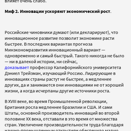
влияет очень слабо.
Миф 2.
Инновации ускоряют экономический рост
.
Российские чиновники думают (или декларируют), что
инновационное развитие позволит экономике расти
быстрее. В последних вариантах прогноза
Минэкономразвития инновационный вариант —
одновременно и самый быстрый. Такого никогда не было
— ни в далекой истории, ни сейчас,
доказывает
профессор Калифорнийского университета
Дэниел Трейзман, изучающий Россию. Лидирующие в
инновациях страны растут не быстрее, а медленнее
других, да и занимаются они инновациями не от хорошей
жизни, а когда исчерпаны другие источники роста.
В XVIII веке, во время Промышленной революции,
Британия росла медленнее Бразилии и США. И сами
Штаты, основной производитель инноваций во второй
половине XX века, отставали в это время от множества
стран. Увеличение производительности труда благодаря
научно-промышленным открытиям обеспечило малую