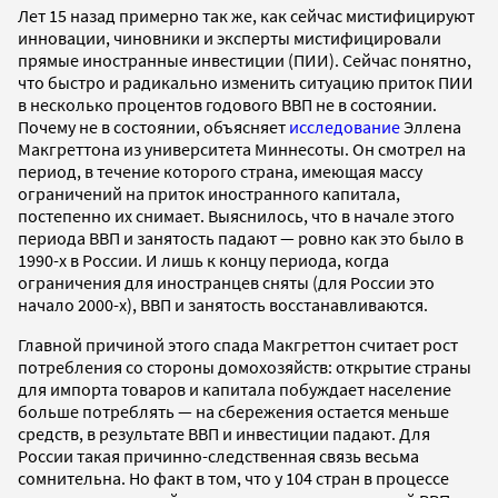
Лет 15 назад примерно так же, как сейчас мистифицируют
инновации, чиновники и эксперты мистифицировали
прямые иностранные инвестиции (ПИИ). Сейчас понятно,
что быстро и радикально изменить ситуацию приток ПИИ
в несколько процентов годового ВВП не в состоянии.
Почему не в состоянии, объясняет
исследование
Эллена
Макгреттона из университета Миннесоты. Он смотрел на
период, в течение которого страна, имеющая массу
ограничений на приток иностранного капитала,
постепенно их снимает. Выяснилось, что в начале этого
периода ВВП и занятость падают — ровно как это было в
1990-х в России. И лишь к концу периода, когда
ограничения для иностранцев сняты (для России это
начало 2000-х), ВВП и занятость восстанавливаются.
Главной причиной этого спада Макгреттон считает рост
потребления со стороны домохозяйств: открытие страны
для импорта товаров и капитала побуждает население
больше потреблять — на сбережения остается меньше
средств, в результате ВВП и инвестиции падают. Для
России такая причинно-следственная связь весьма
сомнительна. Но факт в том, что у 104 стран в процессе