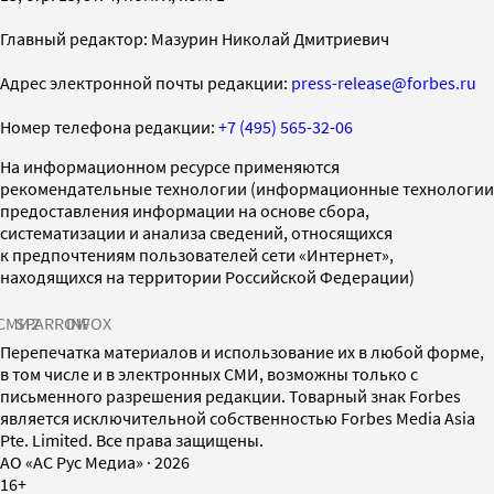
Главный редактор: Мазурин Николай Дмитриевич
Адрес электронной почты редакции:
press-release@forbes.ru
Номер телефона редакции:
+7 (495) 565-32-06
На информационном ресурсе применяются
рекомендательные технологии (информационные технологии
предоставления информации на основе сбора,
систематизации и анализа сведений, относящихся
к предпочтениям пользователей сети «Интернет»,
находящихся на территории Российской Федерации)
СМИ2
SPARROW
INFOX
Перепечатка материалов и использование их в любой форме,
в том числе и в электронных СМИ, возможны только с
письменного разрешения редакции. Товарный знак Forbes
является исключительной собственностью Forbes Media Asia
Pte. Limited. Все права защищены.
AO «АС Рус Медиа»
·
2026
16+