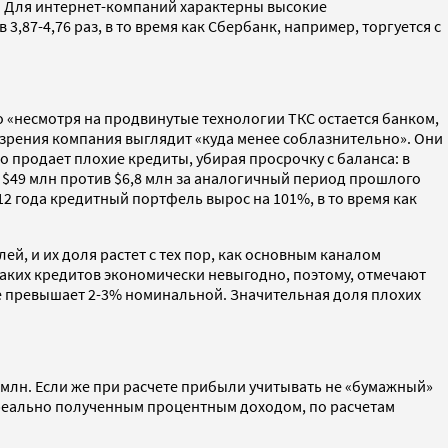
s. Для интернет-компаний характерны высокие
87-4,76 раз, в то время как Сбербанк, например, торгуется с
то «несмотря на продвинутые технологии ТКС остается банком,
и зрения компания выглядит «куда менее соблазнительно». Они
 продает плохие кредиты, убирая просрочку с баланса: в
у $49 млн против $6,8 млн за аналогичный период прошлого
12 года кредитный портфель вырос на 101%, в то время как
ей, и их доля растет с тех пор, как основным каналом
е таких кредитов экономически невыгодно, поэтому, отмечают
не превышает 2-3% номинальной. Значительная доля плохих
5 млн. Если же при расчете прибыли учитывать не «бумажный»
 реально полученным процентным доходом, по расчетам