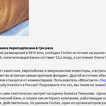
ника переподписана в три раза
е размещения в $870 млн, сообщил Forbes источник на рынке с
5, капитализация банка составит $3,2 млрд, а состояние Олега
т азиатские, европейские и американские инвесторы, а встреч
ет во встречах самым крупным фондам». Другой источник объяс
ов отказался от комментариев. Пользователь «ВКонтакте»
Ole
uity investors в России? Подскажите кто это, мы таким не знаем
 сами скептически смотрят на оценку бизнеса Тинькова. «Цена
рческий банк, а скорее как интернет-компанию, работающую н
Действительно, по данным Forbes, один из организаторов ра