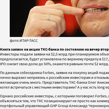
фото ИТАР-ТАСС
Книга заявок на акции ТКС-банка по состоянию на вечер втор
Инвесторы подали заявки на $2,5 млрд при планируемом объем
предполагается, будет установлена по верхнему пределу в $17,
IPO снизит свою долю до 50%, окажется равным почти $2 млрд.
По данным собеседника Forbes, заявки на покупку акций подаю
лично выразил неприязнь к российским инвесторам и отказыва
желающих очень много. Представитель ТКС-банка Олег Анисим
хотел встречаться с местными инвесторами? А у нас есть long eq
Однако российские инвесторы, с которыми поговорил Forbes, и
объясняться тем, что ТКС позиционируют не просто как комме
портфельный управляющий GHP Group Александр Черноморов. 