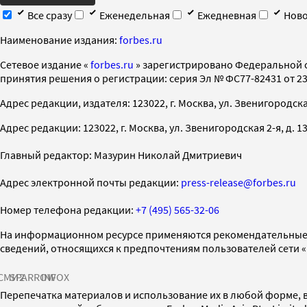
Все сразу
Еженедельная
Ежедневная
Ново
Наименование издания:
forbes.ru
Cетевое издание «
forbes.ru
» зарегистрировано Федеральной 
принятия решения о регистрации: серия Эл № ФС77-82431 от 23 
Адрес редакции, издателя: 123022, г. Москва, ул. Звенигородская 2-
Адрес редакции: 123022, г. Москва, ул. Звенигородская 2-я, д. 13, с
Главный редактор: Мазурин Николай Дмитриевич
Адрес электронной почты редакции:
press-release@forbes.ru
Номер телефона редакции:
+7 (495) 565-32-06
На информационном ресурсе применяются рекомендательные 
сведений, относящихся к предпочтениям пользователей сети 
СМИ2
SPARROW
INFOX
Перепечатка материалов и использование их в любой форме, в