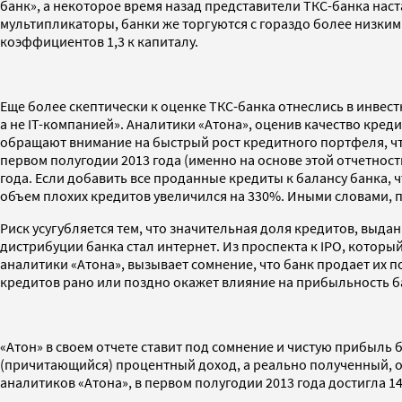
банк», а некоторое время назад представители ТКС-банка нас
мультипликаторы, банки же торгуются с гораздо более низкими
коэффициентов 1,3 к капиталу.
Еще более скептически к оценке ТКС-банка отнеслись в инвест
а не IT-компанией». Аналитики «Атона», оценив качество кред
обращают внимание на быстрый рост кредитного портфеля, что
первом полугодии 2013 года (именно на основе этой отчетнос
года. Если добавить все проданные кредиты к балансу банка, ч
объем плохих кредитов увеличился на 330%. Иными словами, п
Риск усугубляется тем, что значительная доля кредитов, выдан
дистрибуции банка стал интернет. Из проспекта к IPO, который
аналитики «Атона», вызывает сомнение, что банк продает их 
кредитов рано или поздно окажет влияние на прибыльность 
«Атон» в своем отчете ставит под сомнение и чистую прибыль 
(причитающийся) процентный доход, а реально полученный, 
аналитиков «Атона», в первом полугодии 2013 года достигла 1