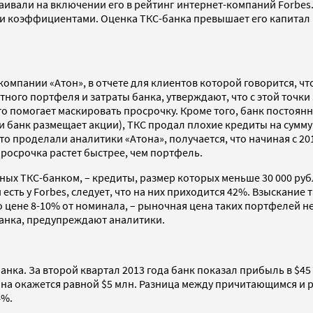
таивали на включении его в рейтинг интернет-компаний Forbe
 коэффициентами. Оценка ТКС-банка превышает его капитал в 3,
компании «Атон», в отчете для клиентов которой говорится, ч
итного портфеля и затраты банка, утверждают, что с этой точк
 помогает маскировать просрочку. Кроме того, банк постоянно
ти банк размещает акции), ТКС продал плохие кредиты на сумм
то проделали аналитики «Атона», получается, что начиная с 20
росрочка растет быстрее, чем портфель.
ных ТКС-банком, – кредиты, размер которых меньше 30 000 рубл
 есть у Forbes, следует, что на них приходится 42%. Взыскани
по цене 8-10% от номинала, – рыночная цена таких портфелей 
банка, предупреждают аналитики.
банка. За второй квартал 2013 года банк показал прибыль в $4
она окажется равной $5 млн. Разница между причитающимся и
4%.