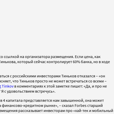
о ссылкой на организатора размещения. Если цена, как
 Тинькова, который сейчас контролирует 60% банка, но в ходе
аться с российскими инвесторами Тиньков отказался – «он
няет, что Тиньков просто не может встречаться со всеми –
g Tinkov
в комментариях к этой заметке пишет: «Да, и про не
? Я с удовольствием встречусь».
 в 4 капитала представляется нам завышенной, она может
а финансово-кредитном рынке», – сказал Forbes старший
змещения рассказывает инвесторам про «хай-тек и мобильный