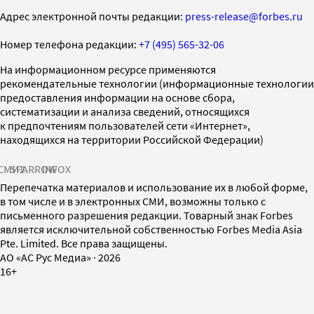
Адрес электронной почты редакции:
press-release@forbes.ru
Номер телефона редакции:
+7 (495) 565-32-06
На информационном ресурсе применяются
рекомендательные технологии (информационные технологии
предоставления информации на основе сбора,
систематизации и анализа сведений, относящихся
к предпочтениям пользователей сети «Интернет»,
находящихся на территории Российской Федерации)
СМИ2
SPARROW
INFOX
Перепечатка материалов и использование их в любой форме,
в том числе и в электронных СМИ, возможны только с
письменного разрешения редакции. Товарный знак Forbes
является исключительной собственностью Forbes Media Asia
Pte. Limited. Все права защищены.
AO «АС Рус Медиа»
·
2026
16+