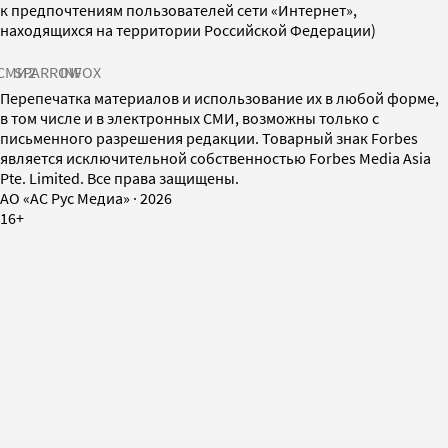
к предпочтениям пользователей сети «Интернет»,
находящихся на территории Российской Федерации)
СМИ2
SPARROW
INFOX
Перепечатка материалов и использование их в любой форме,
в том числе и в электронных СМИ, возможны только с
письменного разрешения редакции. Товарный знак Forbes
является исключительной собственностью Forbes Media Asia
Pte. Limited. Все права защищены.
AO «АС Рус Медиа»
·
2026
16+