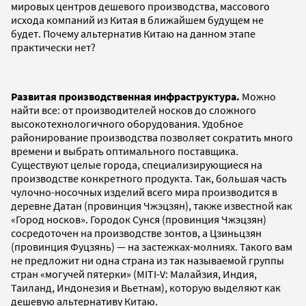
мировых центров дешевого производства, массового
исхода компаний из Китая в ближайшем будущем не
будет. Почему альтернатив Китаю на данном этапе
практически нет?
Развитая производственная инфраструктура.
Можно
найти все: от производителей носков до сложного
высокотехнологичного оборудования. Удобное
районирование производства позволяет сократить много
времени и выбрать оптимального поставщика.
Существуют целые города, специализирующиеся на
производстве конкретного продукта. Так, большая часть
чулочно-носочных изделий всего мира производится в
деревне Датан (провинция Чжэцзян), также известной как
«Город носков». Городок Сунся (провинция Чжэцзян)
сосредоточен на производстве зонтов, а Цзиньцзян
(провинция Фуцзянь) — на застежках-молниях. Такого вам
не предложит ни одна страна из так называемой группы
стран «могучей пятерки» (MITI-V: Малайзия, Индия,
Таиланд, Индонезия и Вьетнам), которую выделяют как
дешевую альтернативу Китаю.