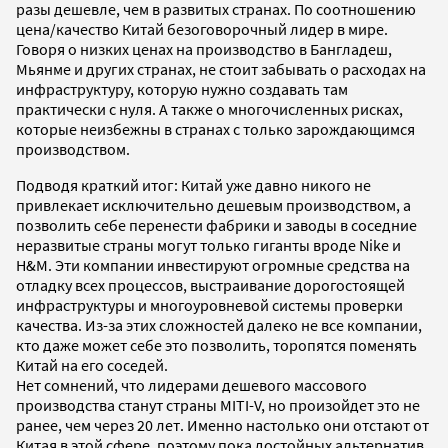
разы дешевле, чем в развитых странах. По соотношению
цена/качество Китай безоговорочный лидер в мире.
Говоря о низких ценах на производство в Бангладеш,
Мьянме и других странах, не стоит забывать о расходах на
инфраструктуру, которую нужно создавать там
практически с нуля. А также о многочисленных рисках,
которые неизбежны в странах с только зарождающимся
производством.
Подводя краткий итог: Китай уже давно никого не
привлекает исключительно дешевым производством, а
позволить себе перенести фабрики и заводы в соседние
неразвитые страны могут только гиганты вроде Nike и
H&M. Эти компании инвестируют огромные средства на
отладку всех процессов, выстраивание дорогостоящей
инфраструктуры и многоуровневой системы проверки
качества. Из-за этих сложностей далеко не все компании,
кто даже может себе это позволить, торопятся поменять
Китай на его соседей.
Нет сомнений, что лидерами дешевого массового
производства станут страны MITI-V, но произойдет это не
ранее, чем через 20 лет. Именно настолько они отстают от
Китая в этой сфере, поэтому пока достойных альтернатив