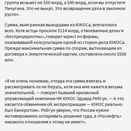
группа возьмет не $50 млрд, а $40 млрд, если вы отпустите
Пичугина. Это не выкуп. Это возвращение дела в законное
русло».
Сумма, выигранная выходцами из ЮКОСа, впечатлила
всех. Хотя истцы просили $114 млрд, отвоеванные деньги
«беспрецедентны», говорит юрист из фирмы,
оказывавшей консультации одной из сторон дела ЮКОСа.
Прежде максимальная сумма по спорам, вытекающим из
договора к Энергетической хартии, составляла около $500
млн.
«Я не очень понимаю, откуда эта сумма взялась и
рассматривать ее не берусь, хотя она мне кажется весьма
значительной, — говорит бывший кризисный
управляющий компании НК ЮКОС Эдуард Ребгун. — А что
касается обвинения об экспроприации — ЮКОС реально
был банкротом». Ребгун уверен, что России нужно
мотивированно оспаривать решение суда, а «Роснефть»
никакого отношения к этому не имеет».