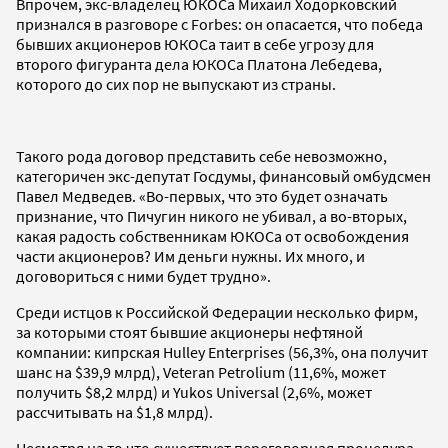
Впрочем, экс-владелец ЮКОСа Михаил Ходорковский
признался в разговоре с Forbes: он опасается, что победа
бывших акционеров ЮКОСа таит в себе угрозу для
второго фигуранта дела ЮКОСа Платона Лебедева,
которого до сих пор не выпускают из страны.
Такого рода договор представить себе невозможно,
категоричен экс-депутат Госдумы, финансовый омбудсмен
Павел Медведев. «Во-первых, что это будет означать
признание, что Пичугин никого не убивал, а во-вторых,
какая радость собственникам ЮКОСа от освобождения
части акционеров? Им деньги нужны. Их много, и
договориться с ними будет трудно».
Среди истцов к Российской Федерации несколько фирм,
за которыми стоят бывшие акционеры нефтяной
компании: кипрская Hulley Enterprises (56,3%, она получит
шанс на $39,9 млрд), Veteran Petrolium (11,6%, может
получить $8,2 млрд) и Yukos Universal (2,6%, может
рассчитывать на $1,8 млрд).
Несмотря на то что существует переговорная процедура