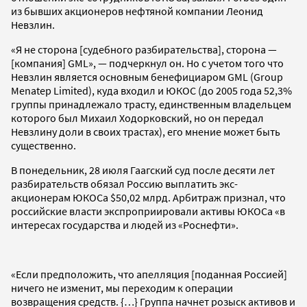
из бывших акционеров нефтяной компании Леонид
Невзлин.
«Я не сторона [судебного разбирательства], сторона —
[компания] GML», — подчеркнул он. Но с учетом того что
Невзлин является основным бенефициаром GML (Group
Menatep Limited), куда входил и ЮКОС (до 2005 года 52,3%
группы принадлежало трасту, единственным владельцем
которого был Михаил Ходорковский, но он передал
Невзлину доли в своих трастах), его мнение может быть
существенно.
В понедельник, 28 июля Гаагский суд после десяти лет
разбирательств обязал Россию выплатить экс-
акционерам ЮКОСа $50,02 млрд. Арбитраж признал, что
российские власти экспроприировали активы ЮКОСа «в
интересах государства и людей из «Роснефти».
«Если предположить, что апелляция [поданная Россией]
ничего не изменит, мы переходим к операции
возвращения средств. {…} Группа начнет розыск активов и