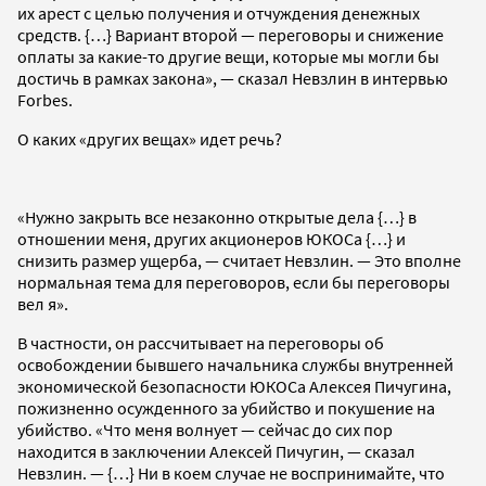
их арест с целью получения и отчуждения денежных
средств. {…} Вариант второй — переговоры и снижение
оплаты за какие-то другие вещи, которые мы могли бы
достичь в рамках закона», — сказал Невзлин в интервью
Forbes.
О каких «других вещах» идет речь?
«Нужно закрыть все незаконно открытые дела {…} в
отношении меня, других акционеров ЮКОСа {…} и
снизить размер ущерба, — считает Невзлин. — Это вполне
нормальная тема для переговоров, если бы переговоры
вел я».
В частности, он рассчитывает на переговоры об
освобождении бывшего начальника службы внутренней
экономической безопасности ЮКОСа Алексея Пичугина,
пожизненно осужденного за убийство и покушение на
убийство. «Что меня волнует — сейчас до сих пор
находится в заключении Алексей Пичугин, — сказал
Невзлин. — {…} Ни в коем случае не воспринимайте, что