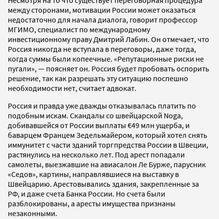
между сторонами, мотивации России может оказаться
недостаточно для начала диалога, говорит профессор
МГИМО, специалист по международному
инвестиционному праву Дмитрий Лабин. Он отмечает, что
Россия никогда не вступала в переговоры, даже тогда,
когда суммы были копеечные. «Репутационные риски не
пугали», — поясняет он. Россия будет пробовать оспорить
решение, так как разрешать эту ситуацию поспешно
необходимости нет, считает адвокат.
Россия и правда уже дважды отказывалась платить по
подобным искам. Скандалы со швейцарской Noga,
добивавшейся от России выплаты €49 млн ущерба, и
баварцем Францем Зедельмайером, который хотел снять
иммунитет с части зданий торгпредства России в Швеции,
растянулись на несколько лет. Под арест попадали
самолеты, выезжавшие на авиасалон Ле Бурже, парусник
«Седов», картины, направлявшиеся на выставку в
Швейцарию. Арестовывались здания, закрепленные за
РФ, и даже счета Банка России. Но счета были
разблокированы, а аресты имущества признаны
незаконными.