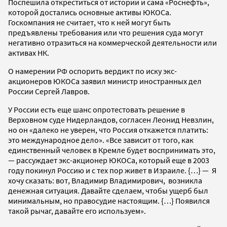
Поспешила откреститься от истории и сама «Роснефть»,
которой достались основные активы ЮКОСа.
Госкомпания не считает, что к ней могут быть
предъявлены требования или что решения суда могут
негативно отразиться на коммерческой деятельности или
активах НК.
О намерении РФ оспорить вердикт по иску экс-
акционеров ЮКОСа заявил министр иностранных дел
России Сергей Лавров.
У России есть еще шанс опротестовать решение в
Верховном суде Нидерландов, согласен Леонид Невзлин,
но он «далеко не уверен, что Россия откажется платить:
это международное дело». «Все зависит от того, как
единственный человек в Кремле будет воспринимать это,
— рассуждает экс-акционер ЮКОСа, который еще в 2003
году покинул Россию и с тех пор живет в Израиле. {…} — Я
хочу сказать: вот, Владимир Владимирович, возникла
денежная ситуация. Давайте сделаем, чтобы ущерб был
минимальным, но правосудие настоящим. {…} Появился
такой рычаг, давайте его используем».