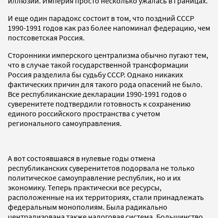
иллюзии. Империя просто несколько ужалась в границах.
И еще один парадокс состоит в том, что поздний СССР
1990-1991 годов как раз более напоминал федерацию, чем
постсоветская Россия.
Сторонники имперского централизма обычно пугают тем,
что в случае такой государственной трансформации
Россия разделила бы судьбу СССР. Однако никаких
фактических причин для такого рода опасений не было.
Все республиканские декларации 1990-1991 годов о
суверенитете подтвердили готовность к сохранению
единого российского пространства с учетом
регионального самоуправления.
А вот состоявшаяся в нулевые годы отмена
республиканских суверенитетов подорвала не только
политическое самоуправление республик, но и их
экономику. Теперь практически все ресурсы,
расположенные на их территориях, стали принадлежать
федеральным монополиям. Была радикально
централизована также налоговая система. Большинство