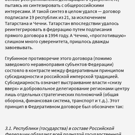
пытаясь их синтезировать с общероссийскими
интересами. И такой синтез в целом удался — договор
подписали 19 республик из 21, за исключением
Татарстана и Чечни. Татарстан впоследствии удалось
реинтегрировать в федерацию путем подписания
прямого договора в 1994 году. А Чечню, «проглотившую»
слишком много суверенитета, пришлось дважды
завоевывать.
Глубинное противоречие этого договора (помимо
заведомого неравноправия субъектов Федерации)
состояло в контрасте между федеративным принципом
субсидиарности и российской имперской традицией.
Субсидиарность означает выстраивание власти «снизу
вверх» и добровольное делегирование регионами центру
лишь отдельных стратегических полномочий (общая
оборона, финансовая система, транспорт и т.д.). Этот
принцип в Федеративном договоре был обозначен так:
3.1. Республики (государства) в составе Российской
Федерации обладают всей полнотой государственной