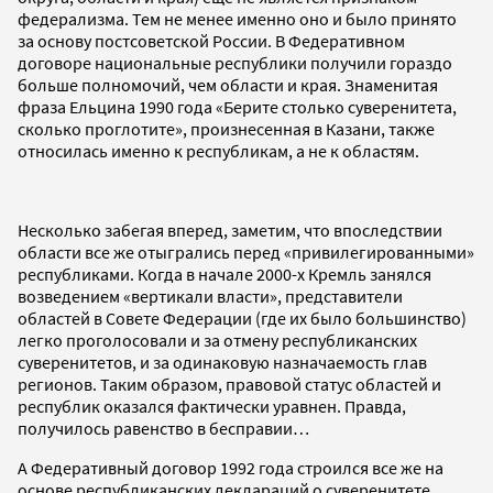
федерализма. Тем не менее именно оно и было принято
за основу постсоветской России. В Федеративном
договоре национальные республики получили гораздо
больше полномочий, чем области и края. Знаменитая
фраза Ельцина 1990 года «Берите столько суверенитета,
сколько проглотите», произнесенная в Казани, также
относилась именно к республикам, а не к областям.
Несколько забегая вперед, заметим, что впоследствии
области все же отыгрались перед «привилегированными»
республиками. Когда в начале 2000-х Кремль занялся
возведением «вертикали власти», представители
областей в Совете Федерации (где их было большинство)
легко проголосовали и за отмену республиканских
суверенитетов, и за одинаковую назначаемость глав
регионов. Таким образом, правовой статус областей и
республик оказался фактически уравнен. Правда,
получилось равенство в бесправии…
А Федеративный договор 1992 года строился все же на
основе республиканских деклараций о суверенитете,