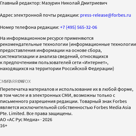
Главный редактор: Мазурин Николай Дмитриевич
Адрес электронной почты редакции:
press-release@forbes.ru
Номер телефона редакции:
+7 (495) 565-32-06
На информационном ресурсе применяются
рекомендательные технологии (информационные технологии
предоставления информации на основе сбора,
систематизации и анализа сведений, относящихся
к предпочтениям пользователей сети «Интернет»,
находящихся на территории Российской Федерации)
СМИ2
SPARROW
INFOX
Перепечатка материалов и использование их в любой форме,
в том числе и в электронных СМИ, возможны только с
письменного разрешения редакции. Товарный знак Forbes
является исключительной собственностью Forbes Media Asia
Pte. Limited. Все права защищены.
AO «АС Рус Медиа»
·
2026
16+