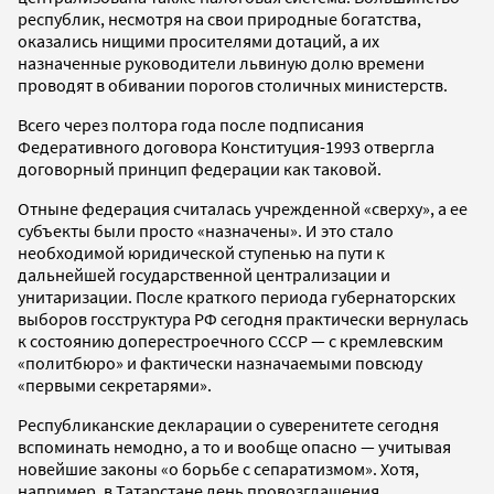
республик, несмотря на свои природные богатства,
оказались нищими просителями дотаций, а их
назначенные руководители львиную долю времени
проводят в обивании порогов столичных министерств.
Всего через полтора года после подписания
Федеративного договора Конституция-1993 отвергла
договорный принцип федерации как таковой.
Отныне федерация считалась учрежденной «сверху», а ее
субъекты были просто «назначены». И это стало
необходимой юридической ступенью на пути к
дальнейшей государственной централизации и
унитаризации. После краткого периода губернаторских
выборов госструктура РФ сегодня практически вернулась
к состоянию доперестроечного СССР — с кремлевским
«политбюро» и фактически назначаемыми повсюду
«первыми секретарями».
Республиканские декларации о суверенитете сегодня
вспоминать немодно, а то и вообще опасно — учитывая
новейшие законы «о борьбе с сепаратизмом». Хотя,
например, в Татарстане день провозглашения