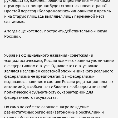
руководство, наконец, решило определиться — на каких
структурных принципах будет строиться новая страна?
Простой переезд «белодомовских» чиновников в Кремль
и на Старую площадь выглядел лишь переменой мест
слагаемых.
А тогда еще хотелось построить действительно «новую
Россию».
Убрав из официального названия «советская» и
«социалистическая», Россия все же сохранила упоминание
о федеративном статусе. Однако этот статус также
являлся наследием советской эпохи и никакого реального
федерализма не предполагал. За «федерализм»
выдавалось наличие в составе России ряда национальных
автономий, а «обычные» области не обладали никакой
политической субъектностью, характерной для
федеративного государства.
Но само по себе это сложное нагромождение
разностатусных регионов (автономные республики и
округа, области и края) еще не является признаком