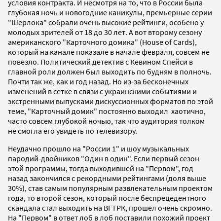
условия контракта. И несмотря на то, что в России была
глубокая ночь и новогодние каникулы, премьерные серии
"Шерлока" собрали очень высокие рейтинги, особено у
молодых зрителей от 18 до 30 лет. А вот второму сезону
американского "Карточного домика" (House of Cards),
который на канале показале в начале февраля, совсем не
повезло. Политический детектив с Кевином Спейси в
главной роли должен был выходить по будням в полночь.
Почти так же, как и год назад. Но из-за бесконечных
изменений в сетке в связи с украинскими событиями и
экстренными выпусками дискуссионных форматов по этой
теме, "Карточный домик" постоянно выходил хаотично,
часто совсем глубокой ночью, так что аудитория толком
не смогла его увидеть по телевизору.
Неудачно прошло на "России 1" и шоу музыкальных
пародий-двойников "Один в один". Если первый сезон
этой программы, тогда выходившей на "Первом", год
назад закончился с рекордными рейтингами (доля выше
30%), став самым популярным развлекательным проектом
года, то второй сезон, который после беспрецедентного
скандала стал выходить на ВГТРК, прошел очень скромно.
На "Первом" в ответ лоб в лоб поставили похожий проект