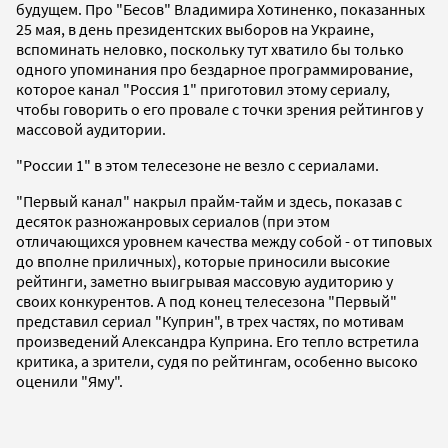
будущем. Про "Бесов" Владимира Хотиненко, показанных
25 мая, в день президентских выборов на Украине,
вспоминать неловко, поскольку тут хватило бы только
одного упоминания про бездарное программирование,
которое канал "Россия 1" приготовил этому сериалу,
чтобы говорить о его провале с точки зрения рейтингов у
массовой аудитории.
"России 1" в этом телесезоне не везло с сериалами.
"Первый канал" накрыл прайм-тайм и здесь, показав с
десяток разножанровых сериалов (при этом
отличающихся уровнем качества между собой - от типовых
до вполне приличных), которые приносили высокие
рейтинги, заметно выигрывая массовую аудиторию у
своих конкурентов. А под конец телесезона "Первый"
представил сериал "Куприн", в трех частях, по мотивам
произведений Александра Куприна. Его тепло встретила
критика, а зрители, судя по рейтингам, особенно высоко
оценили "Яму".