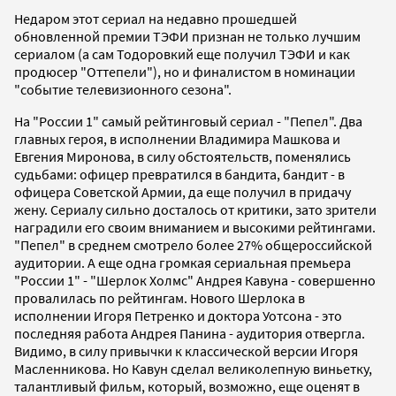
Недаром этот сериал на недавно прошедшей
обновленной премии ТЭФИ признан не только лучшим
сериалом (а сам Тодоровкий еще получил ТЭФИ и как
продюсер "Оттепели"), но и финалистом в номинации
"событие телевизионного сезона".
На "России 1" самый рейтинговый сериал - "Пепел". Два
главных героя, в исполнении Владимира Машкова и
Евгения Миронова, в силу обстоятельств, поменялись
судьбами: офицер превратился в бандита, бандит - в
офицера Советской Армии, да еще получил в придачу
жену. Сериалу сильно досталось от критики, зато зрители
наградили его своим вниманием и высокими рейтингами.
"Пепел" в среднем смотрело более 27% общероссийской
аудитории. А еще одна громкая сериальная премьера
"России 1" - "Шерлок Холмс" Андрея Кавуна - совершенно
провалилась по рейтингам. Нового Шерлока в
исполнении Игоря Петренко и доктора Уотсона - это
последняя работа Андрея Панина - аудитория отвергла.
Видимо, в силу привычки к классической версии Игоря
Масленникова. Но Кавун сделал великолепную виньетку,
талантливый фильм, который, возможно, еще оценят в