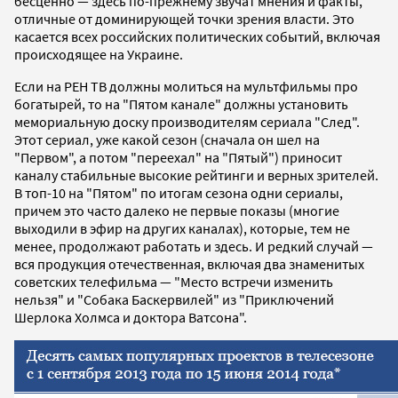
бесценно — здесь по-прежнему звучат мнения и факты,
отличные от доминирующей точки зрения власти. Это
касается всех российских политических событий, включая
происходящее на Украине.
Если на РЕН ТВ должны молиться на мультфильмы про
богатырей, то на "Пятом канале" должны установить
мемориальную доску производителям сериала "След".
Этот сериал, уже какой сезон (сначала он шел на
"Первом", а потом "переехал" на "Пятый") приносит
каналу стабильные высокие рейтинги и верных зрителей.
В топ-10 на "Пятом" по итогам сезона одни сериалы,
причем это часто далеко не первые показы (многие
выходили в эфир на других каналах), которые, тем не
менее, продолжают работать и здесь. И редкий случай —
вся продукция отечественная, включая два знаменитых
советских телефильма — "Место встречи изменить
нельзя" и "Собака Баскервилей" из "Приключений
Шерлока Холмса и доктора Ватсона".