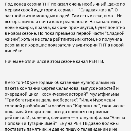
Под конец сезона ТНТ показал очень необычный, даже по
меркам своей аудитории, сериал — "Сладкая жизнь". О
частной жизни молодых людей. Там есть и секс, и мат. Но
все органично и почти как в реальности. На канале ищут
новые жанры, правда, как они приживутся, будет понятно
в новом сезоне. Но пока премьера первой части "Сладкой
жизни", хоть и не стала рейтинговым хитом, но получила
резонанс и хорошие показатели у аудитории ТНТ в новой
линейке.
Ничем не отличился в этом сезоне канал РЕН ТВ.
В его топ-10 уже годами обкатанные мультфильмы из
пакета компании Сергея Сельянова, выпуск новостей и
очередной цикл "космических историй". Мультфильмы
"Три богатыря на дальних берегах", "Илья Муромец и
соловей разбойник" и особенно "Карлик нос", сколько не
показывай их зрителю, всегда приносят огромные
рейтинги. И, конечно, феномен — это мультфильм "Алеша
Попович и Тугарин Змей". Ему на РЕН ТВ давно должны
поставить памятник. Я давно пишу о телевидении и не