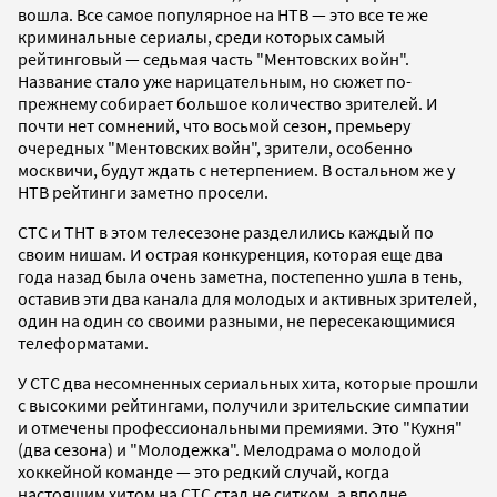
вошла. Все самое популярное на НТВ — это все те же
криминальные сериалы, среди которых самый
рейтинговый — седьмая часть "Ментовских войн".
Название стало уже нарицательным, но сюжет по-
прежнему собирает большое количество зрителей. И
почти нет сомнений, что восьмой сезон, премьеру
очередных "Ментовских войн", зрители, особенно
москвичи, будут ждать с нетерпением. В остальном же у
НТВ рейтинги заметно просели.
СТС и ТНТ в этом телесезоне разделились каждый по
своим нишам. И острая конкуренция, которая еще два
года назад была очень заметна, постепенно ушла в тень,
оставив эти два канала для молодых и активных зрителей,
один на один со своими разными, не пересекающимися
телеформатами.
У СТС два несомненных сериальных хита, которые прошли
с высокими рейтингами, получили зрительские симпатии
и отмечены профессиональными премиями. Это "Кухня"
(два сезона) и "Молодежка". Мелодрама о молодой
хоккейной команде — это редкий случай, когда
настоящим хитом на СТС стал не ситком, а вполне