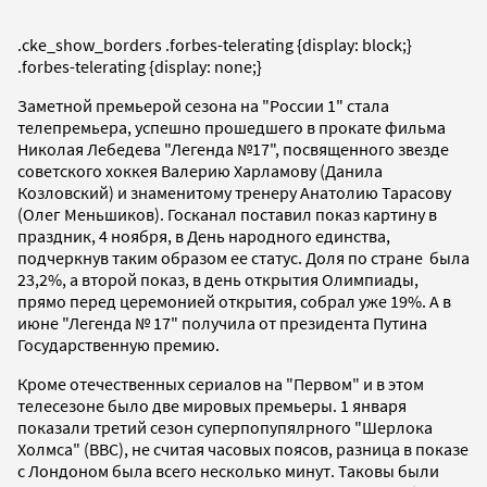
.cke_show_borders .forbes-telerating {display: block;}
.forbes-telerating {display: none;}
Заметной премьерой сезона на "России 1" стала
телепремьера, успешно прошедшего в прокате фильма
Николая Лебедева "Легенда №17", посвященного звезде
советского хоккея Валерию Харламову (Данила
Козловский) и знаменитому тренеру Анатолию Тарасову
(Олег Меньшиков). Госканал поставил показ картину в
праздник, 4 ноября, в День народного единства,
подчеркнув таким образом ее статус. Доля по стране была
23,2%, а второй показ, в день открытия Олимпиады,
прямо перед церемонией открытия, собрал уже 19%. А в
июне "Легенда № 17" получила от президента Путина
Государственную премию.
Кроме отечественных сериалов на "Первом" и в этом
телесезоне было две мировых премьеры. 1 января
показали третий сезон суперпопупялрного "Шерлока
Холмса" (ВВС), не считая часовых поясов, разница в показе
с Лондоном была всего несколько минут. Таковы были