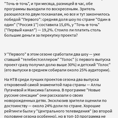
"Точь-в-точь", и три месяца, разницей в час, обе
программы выходили по воскресеньям. Зритель
разошелся по двум госканалам, но все и тут закончилось
победой "Первого": средняя доля шоу по стране "Один в
один" ("Россия 1") составила 15,6%, у "Точь-в-точь"
("Первый канал") — 19,2%. Стоило ли платить столь
большие деньги за перекупку проекта?
У "Первого" в этом сезоне сработали два шоу — уже
ставший "телебестселлером" "Голос" (с первого выпуска
проект сразу получил долю выше 30%) и детский "Голос"
(его выпуски в среднем собирали около 25% аудитории).
На НТВ среди лучших проектов сезона два выпуска
откровений самой знаменитой пара страны — Аллы
Пугачевой и Максима Галкина. В программе "Новые
русские сенсации" они рассказали о своих
новорожденных детях. Эксклюзив зрители оценили по
достоинству — около 24% доли по стране. Хорошие
рейтинги были у "Центрального телевидения" (во второй
половине сезона особенно), но в топ-10 программа не