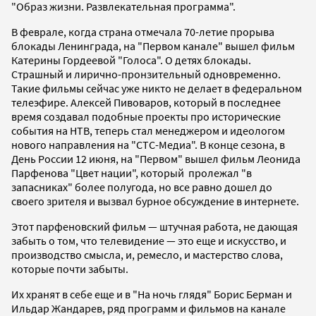
"Образ жизни. Развлекательная программа".
В феврале, когда страна отмечала 70-летие прорыва
блокады Ленинграда, на "Первом канале" вышел фильм
Катерины Гордеевой "Голоса". О детях блокады.
Страшный и лирично-пронзительный одновременно.
Такие фильмы сейчас уже никто не делает в федеральном
телеэфире. Алексей Пивоваров, который в последнее
время создавал подобные проекты про исторические
события на НТВ, теперь стал менеджером и идеологом
нового направления на "СТС-Медиа". В конце сезона, в
День России 12 июня, на "Первом" вышел фильм Леонида
Парфенова "Цвет нации", который пролежал "в
запасниках" более полугода, но все равно дошел до
своего зрителя и вызвал бурное обсуждение в интернете.
Этот парфеновский фильм — штучная работа, не дающая
забыть о том, что телевидение — это еще и искусство, и
производство смысла, и, ремесло, и мастерство слова,
которые почти забыты.
Их хранят в себе еще и в "На ночь глядя" Борис Берман и
Ильдар Жандарев, ряд программ и фильмов на канале