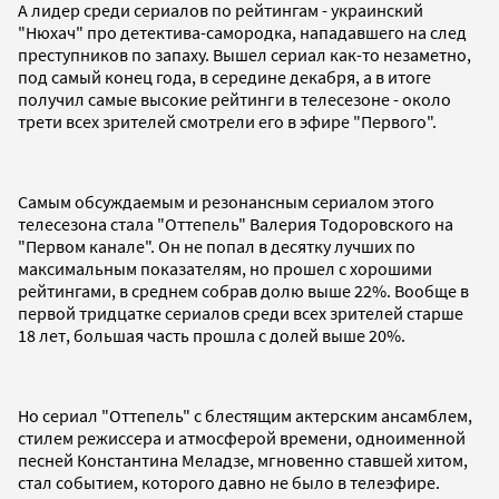
А лидер среди сериалов по рейтингам - украинский
"Нюхач" про детектива-самородка, нападавшего на след
преступников по запаху. Вышел сериал как-то незаметно,
под самый конец года, в середине декабря, а в итоге
получил самые высокие рейтинги в телесезоне - около
трети всех зрителей смотрели его в эфире "Первого".
Самым обсуждаемым и резонансным сериалом этого
телесезона стала "Оттепель" Валерия Тодоровского на
"Первом канале". Он не попал в десятку лучших по
максимальным показателям, но прошел с хорошими
рейтингами, в среднем собрав долю выше 22%. Вообще в
первой тридцатке сериалов среди всех зрителей старше
18 лет, большая часть прошла с долей выше 20%.
Но сериал "Оттепель" с блестящим актерским ансамблем,
стилем режиссера и атмосферой времени, одноименной
песней Константина Меладзе, мгновенно ставшей хитом,
стал событием, которого давно не было в телеэфире.