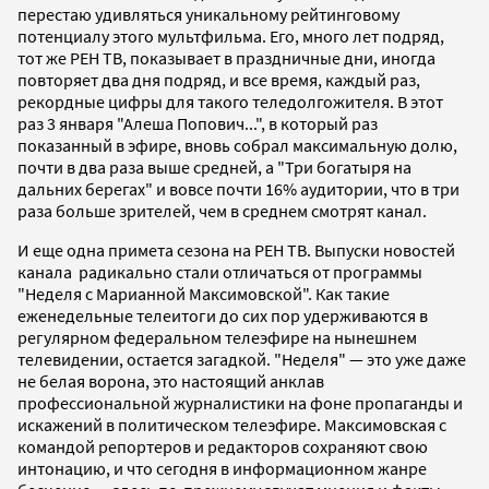
перестаю удивляться уникальному рейтинговому
потенциалу этого мультфильма. Его, много лет подряд,
тот же РЕН ТВ, показывает в праздничные дни, иногда
повторяет два дня подряд, и все время, каждый раз,
рекордные цифры для такого теледолгожителя. В этот
раз 3 января "Алеша Попович...", в который раз
показанный в эфире, вновь собрал максимальную долю,
почти в два раза выше средней, а "Три богатыря на
дальних берегах" и вовсе почти 16% аудитории, что в три
раза больше зрителей, чем в среднем смотрят канал.
И еще одна примета сезона на РЕН ТВ. Выпуски новостей
канала радикально стали отличаться от программы
"Неделя с Марианной Максимовской". Как такие
еженедельные телеитоги до сих пор удерживаются в
регулярном федеральном телеэфире на нынешнем
телевидении, остается загадкой. "Неделя" — это уже даже
не белая ворона, это настоящий анклав
профессиональной журналистики на фоне пропаганды и
искажений в политическом телеэфире. Максимовская с
командой репортеров и редакторов сохраняют свою
интонацию, и что сегодня в информационном жанре