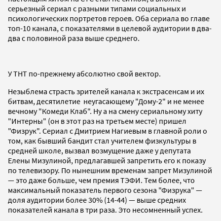
серьезный сериал с разными типами социальных и
психологических портретов героев. Оба сериала во главе
топ-10 канала, с показателями в целевой аудитории в два-
два с половиной раза выше среднего.
У ТНТ по-прежнему абсолютно свой вектор.
Незыблема страсть зрителей канала к экстрасенсам и их
битвам, десятилетие неугасающему "Дому-2" и не менее
вечному "Комеди Клаб". Ну а на смену сериальному хиту
"Интерны" (он в этот раз на третьем месте) пришел
"Физрук". Сериал с Дмитрием Нагиевым в главной роли о
том, как бывший бандит стал учителем физкультуры в
средней школе, вызвал возмущение даже у депутата
Елены Мизулиной, предлагавшей запретить его к показу
по телевизору. По нынешним временам запрет Мизулиной
— это даже больше, чем премия ТЭФИ. Тем более, что
максимальный показатель первого сезона "Физрука" —
доля аудитории более 30% (14-44) — выше средних
показателей канала в три раза. Это несомненный успех.