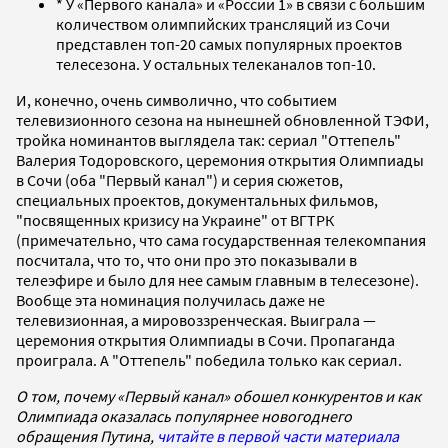
* У «Первого канала» и «России 1» в связи с большим
количеством олимпийских трансляций из Сочи
представлен топ-20 самых популярных проектов
телесезона. У остальных телеканалов топ-10.
И, конечно, очень символично, что событием
телевизионного сезона на нынешней обновленной ТЭФИ,
тройка номинантов выглядела так: сериал "Оттепель"
Валерия Тодоровского, церемония открытия Олимпиады
в Сочи (оба "Первый канал") и серия сюжетов,
специальных проектов, документальных фильмов,
"посвященных кризису на Украине" от ВГТРК
(примечательно, что сама государственная телекомпания
посчитала, что то, что они про это показывали в
телеэфире и было для нее самым главным в телесезоне).
Вообще эта номинация получилась даже не
телевизионная, а мировоззренческая. Выиграла —
церемония открытия Олимпиады в Сочи. Пропаганда
проиграла. А "Оттепель" победила только как сериал.
О том, почему «Первый канал» обошел конкурентов и как
Олимпиада оказалась популярнее новогоднего
обращения Путина,
читайте в первой части материала