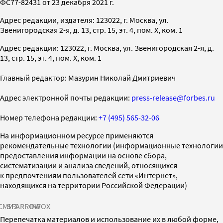
ФС77-82431 от 23 декабря 2021 г.
Адрес редакции, издателя: 123022, г. Москва, ул.
Звенигородская 2-я, д. 13, стр. 15, эт. 4, пом. X, ком. 1
Адрес редакции: 123022, г. Москва, ул. Звенигородская 2-я, д.
13, стр. 15, эт. 4, пом. X, ком. 1
Главный редактор: Мазурин Николай Дмитриевич
Адрес электронной почты редакции:
press-release@forbes.ru
Номер телефона редакции:
+7 (495) 565-32-06
На информационном ресурсе применяются
рекомендательные технологии (информационные технологии
предоставления информации на основе сбора,
систематизации и анализа сведений, относящихся
к предпочтениям пользователей сети «Интернет»,
находящихся на территории Российской Федерации)
СМИ2
SPARROW
INFOX
Перепечатка материалов и использование их в любой форме,