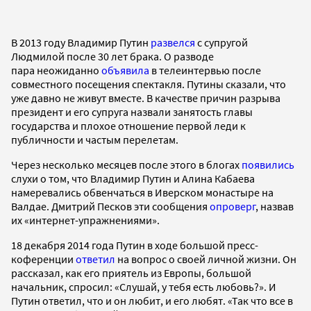
В 2013 году Владимир Путин
развелся
с супругой
Людмилой после 30 лет брака. О разводе
пара неожиданно
объявила
в телеинтервью после
совместного посещения спектакля. Путины сказали, что
уже давно не живут вместе. В качестве причин разрыва
президент и его супруга назвали занятость главы
государства и плохое отношение первой леди к
публичности и частым перелетам.
Через несколько месяцев после этого в блогах
появились
слухи о том, что Владимир Путин и Алина Кабаева
намеревались обвенчаться в Иверском монастыре на
Валдае. Дмитрий Песков эти сообщения
опроверг
, назвав
их «интернет-упражнениями».
18 декабря 2014 года Путин в ходе большой пресс-
коференции
ответил
на вопрос о своей личной жизни. Он
рассказал, как его приятель из Европы, большой
начальник, спросил: «Слушай, у тебя есть любовь?». И
Путин ответил, что и он любит, и его любят. «Так что все в