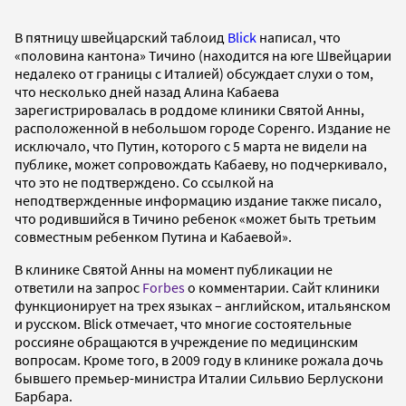
В пятницу швейцарский таблоид
Blick
написал, что
«половина кантона» Тичино (находится на юге Швейцарии
недалеко от границы с Италией) обсуждает слухи о том,
что несколько дней назад Алина Кабаева
зарегистрировалась в роддоме клиники Святой Анны,
расположенной в небольшом городе Соренго. Издание не
исключало, что Путин, которого с 5 марта не видели на
публике, может сопровождать Кабаеву, но подчеркивало,
что это не подтверждено. Со ссылкой на
неподтвержденные информацию издание также писало,
что родившийся в Тичино ребенок «может быть третьим
совместным ребенком Путина и Кабаевой».
В клинике Святой Анны на момент публикации не
ответили на запрос
Forbes
о комментарии. Сайт клиники
функционирует на трех языках – английском, итальянском
и русском. Blick отмечает, что многие состоятельные
россияне обращаются в учреждение по медицинским
вопросам. Кроме того, в 2009 году в клинике рожала дочь
бывшего премьер-министра Италии Сильвио Берлускони
Барбара.