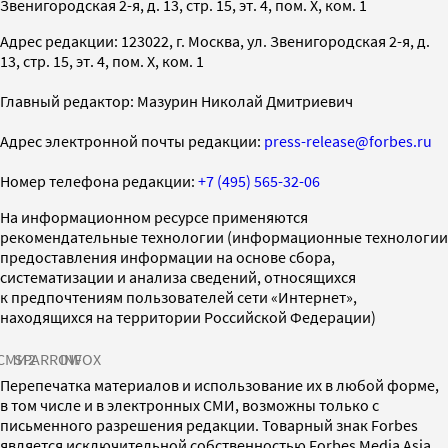
Звенигородская 2-я, д. 13, стр. 15, эт. 4, пом. X, ком. 1
Адрес редакции: 123022, г. Москва, ул. Звенигородская 2-я, д.
13, стр. 15, эт. 4, пом. X, ком. 1
Главный редактор: Мазурин Николай Дмитриевич
Адрес электронной почты редакции:
press-release@forbes.ru
Номер телефона редакции:
+7 (495) 565-32-06
На информационном ресурсе применяются
рекомендательные технологии (информационные технологии
предоставления информации на основе сбора,
систематизации и анализа сведений, относящихся
к предпочтениям пользователей сети «Интернет»,
находящихся на территории Российской Федерации)
СМИ2
SPARROW
INFOX
Перепечатка материалов и использование их в любой форме,
в том числе и в электронных СМИ, возможны только с
письменного разрешения редакции. Товарный знак Forbes
является исключительной собственностью Forbes Media Asia