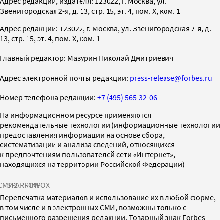
Адрес редакции, издателя: 123022, г. Москва, ул.
Звенигородская 2-я, д. 13, стр. 15, эт. 4, пом. X, ком. 1
Адрес редакции: 123022, г. Москва, ул. Звенигородская 2-я, д.
13, стр. 15, эт. 4, пом. X, ком. 1
Главный редактор: Мазурин Николай Дмитриевич
Адрес электронной почты редакции:
press-release@forbes.ru
Номер телефона редакции:
+7 (495) 565-32-06
На информационном ресурсе применяются
рекомендательные технологии (информационные технологии
предоставления информации на основе сбора,
систематизации и анализа сведений, относящихся
к предпочтениям пользователей сети «Интернет»,
находящихся на территории Российской Федерации)
СМИ2
SPARROW
INFOX
Перепечатка материалов и использование их в любой форме,
в том числе и в электронных СМИ, возможны только с
письменного разрешения редакции. Товарный знак Forbes