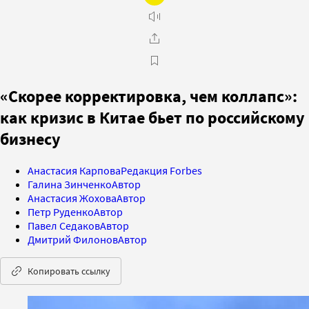
«Скорее корректировка, чем коллапс»:
как кризис в Китае бьет по российскому
бизнесу
Анастасия Карпова
Редакция Forbes
Галина Зинченко
Автор
Анастасия Жохова
Автор
Петр Руденко
Автор
Павел Седаков
Автор
Дмитрий Филонов
Автор
Копировать ссылку