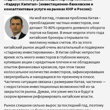
«Кадерус Капитал» (инвестиционно-банковские и
консалтинговые услуги на рынках КНР и России):
На мой взгляд, главная проблема Китая –
преобладание частных инвесторов, они
делают 70-80% среднего дневного оборота
торгов на бирже. В иные недели этого года
китайские брокеры открывали по
миллиону новых счетов. Из-за этого
китайский рынок акций очень волатильный и подвержен
«стадному инвестированию». В Китае сейчас непростое
время: есть много инвесторов в глубоком минусе,
купивших акции с кредитным плечом и не обладающих
опытом финансовых кризисов, при этом также
колоссальное количество инвесторов, зафиксировавших
сверхприбыль и находящихся по-прежнему в плюсе.
Частично ситуация связана с размерами Китая, частично —
с недостатком инвестиционных возможностей из-за
закрытости рынка. Думаю, эти узкие места и будут в
скором времени реформировать китайские власти.
Рынок слишком сильно вырос за последний год, поэтому
происходящее на бирже я пока рассматриваю как