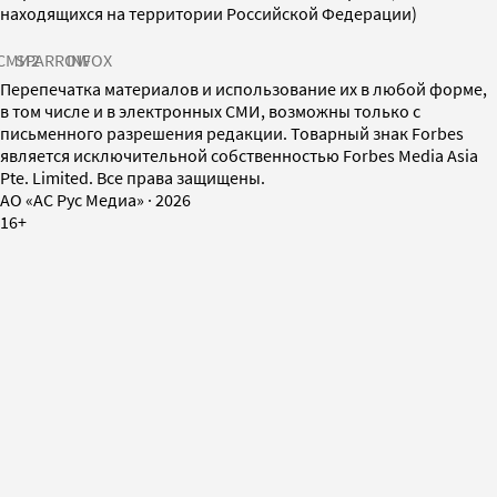
находящихся на территории Российской Федерации)
СМИ2
SPARROW
INFOX
Перепечатка материалов и использование их в любой форме,
в том числе и в электронных СМИ, возможны только с
письменного разрешения редакции. Товарный знак Forbes
является исключительной собственностью Forbes Media Asia
Pte. Limited. Все права защищены.
AO «АС Рус Медиа»
·
2026
16+