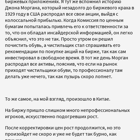
биржевых приложениях. Я тут же вспомнил историю
Джона Моргана, который незадолго до биржевого краха в
1929 году в США распродал все свои акции, выйдя с
колоссальной прибылью. Когда Комиссия по ценным
бумагам попыталась привлечь его к ответственности за
то, что он обладал инсайдерской информацией, он легко
объяснил, что это не так. Просто утром он решил
почистить обувь, а чистильщик стал спрашивать его
рекомендации по покупке акций на бирже, так как сам
инвестировал в свободное время. В тот же день Морган
распродал все активы, пояснив, что если на рынок
приходят чистильщики обуви, то профессионалу там
делать уже нечего, так как пузырь скоро лопнет.
То же самое, на мой взгляд, произошло в Китае.
На биржу пришло слишком много непрофессиональных
игроков, искусственно подогревших рост.
После корректировки цен рост продолжится, но это
произойдет не скоро и уже не будет так бурно, как
раньше.