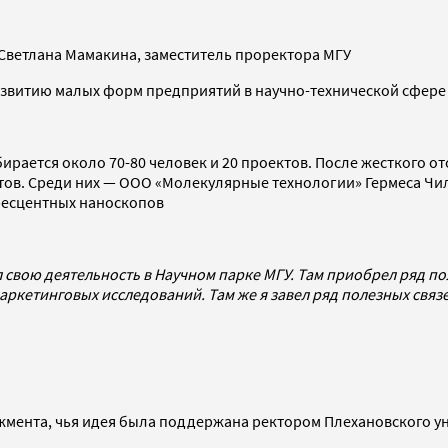
и Светлана Мамакина, заместитель проректора МГУ
развитию малых форм предприятий в научно-технической сфере
ирается около 70-80 человек и 20 проектов. После жесткого о
ектов. Среди них — ООО «Молекулярные технологии» Гермеса 
ресцентных наноскопов
 свою деятельность в Научном парке МГУ. Там приобрел ряд п
кетинговых исследований. Там же я завел ряд полезных связе
джмента, чья идея была поддержана ректором Плехановского 