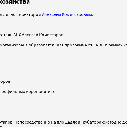
хозяйства
тся лично директором
Алексеем Комиссаровым
.
ватель АНХ Алексей Комиссаров
, организована образовательная программа от CRDF, в рамках 
торов
и профильных мероприятиях
артапов. Непосредственно на площадях инкубатора ежегодно д