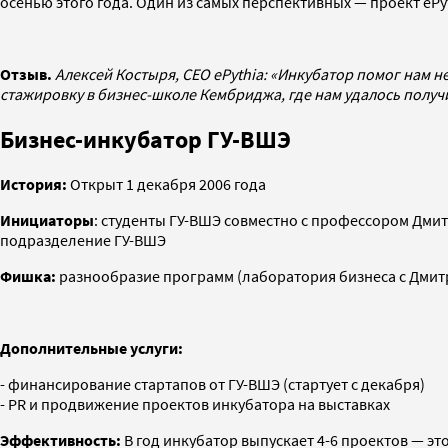
осенью этого года. Один из самых перспективных — проект ePy
Отзыв.
Алексей Костыря, CEO ePythia: «Инкубатор помог нам не
стажировку в бизнес-школе Кембриджа, где нам удалось получ
Бизнес-инкубатор ГУ-ВШЭ
История:
Открыт 1 декабря 2006 года
Инициаторы
: студенты ГУ-ВШЭ совместно с профессором Дми
подразделение ГУ-ВШЭ
Фишка:
разнообразие программ (лаборатория бизнеса с Дмит
Дополнительные услуги:
- финансирование стартапов от ГУ-ВШЭ (стартует с декабря)
- PR и продвижение проектов инкубатора на выставках
Эффективность:
В год инкубатор выпускает 4-6 проектов — эт