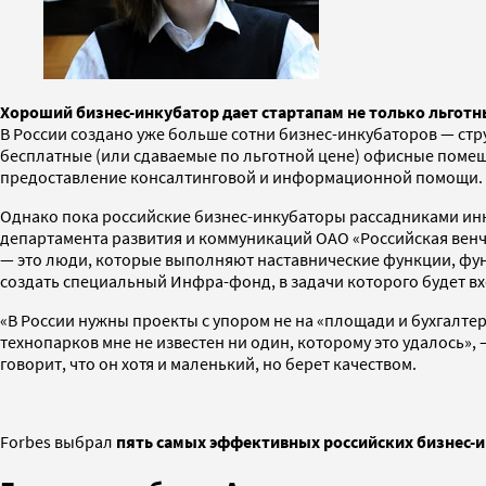
Хороший бизнес-инкубатор дает стартапам не только льгот
В России создано уже больше сотни бизнес-инкубаторов — стр
бесплатные (или сдаваемые по льготной цене) офисные помещ
предоставление консалтинговой и информационной помощи.
Однако пока российские бизнес-инкубаторы рассадниками инн
департамента развития и коммуникаций ОАО «Российская вен
— это люди, которые выполняют наставнические функции, функ
создать специальный Инфра-фонд, в задачи которого будет вх
«В России нужны проекты с упором не на «площади и бухгалтер
технопарков мне не известен ни один, которому это удалось»,
говорит, что он хотя и маленький, но берет качеством.
Forbes выбрал
пять самых эффективных российских бизнес-ин