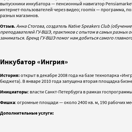
выпускники инкубатора — пенсионный навигатор Pensiamarket.r
интернет-пользователей через видео; roomix — программа, по
разных магазинов.
Отзыв.
Анна Стогова, создатель Native Speakers Club (обучен
преподавателей ГУ-ВШЭ, практиков с опытом в самых разных об
заниматься. Бренд ГУ-ВШЭ помог нам добиться самого главног
Инкубатор «Ингрия»
История:
открыт в декабре 2008 года на базе технопарка «Инг
бюджета). В январе 2010 года запущена вторая площадка бизн
Инициаторы
: власти Санкт-Петербурга в рамках госпрограмм
Фишка
: огромные площади — около 2400 кв. м, 190 рабочих ме
Дополнительные услуги: