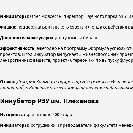
Инициаторы
: Олег Мовсесян, директор Научного парка МГУ, 
Фишка
: поддержка Британского совета и Фонда содействия 
Дополнительные услуги
: доступные вебинары
Эффективность
: ежегодно на программу «Формула успеха» отб
проектов. В год инкубатор выпускает 5 жизнеспособных про
лекарственных веществ, проект «Стереоник» по выпуску флуо
Отзыв.
Дмитрий Климов, гендиректор «Стереоник»: «Я начинал
концепций, публичные презентации, проведение небольших мар
Инкубатор РЭУ им. Плеханова
История:
открыт в июне 2009 года
Инициаторы
: сотрудники и преподаватели факультета мене