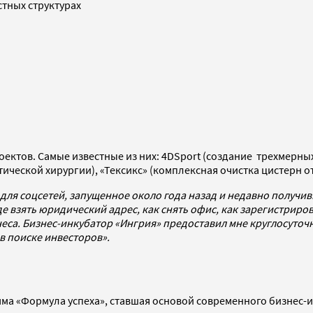
стных структурах
роектов. Самые известные из них: 4DSport (создание трехмер
ческой хирургии), «Тексикс» (комплексная очистка цистерн о
для соцсетей, запущенное около года назад и недавно получивш
е взять юридический адрес, как снять офис, как зарегистриров
еса. Бизнес-инкубатор «Ингрия» предоставил мне круглосуточ
 в поиске инвесторов».
мма «Формула успеха», ставшая основой современного бизнес-и