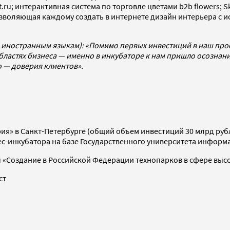
u; интерактивная система по торговле цветами b2b flowers; S
зволяющая каждому создать в интернете дизайн интерьера с и
ие иностранным языкам):
«Помимо первых инвестиций в наш прое
ластях бизнеса — именно в инкубаторе к нам пришло осознание
о — доверия клиентов».
рия» в Санкт-Петербурге (общий объем инвестиций 30 млрд руб
ес-инкубатора на базе Государственного университета информ
ы «Создание в Российской Федерации технопарков в сфере выс
ст