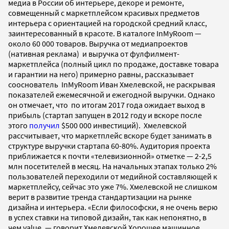
медиа в России об интерьере, декоре и ремонте,
совмещенный с маркетплейсом красивых предметов
интерьера с ориентацией на городской средний класс,
заинтересованный в красоте. В каталоге InMyRoom —
около 60 000 товаров. Выручка от медиапроектов
(нативная реклама) и выручка от фулфилмент-
маркетплейса (полный цикл по продаже, доставке товара
и гарантии на него) примерно равны, рассказывает
сооснователь InMyRoom Иван Хмелевской, не раскрывая
показателей ежемесячной и ежегодной выручки. Однако
он отмечает, что по итогам 2017 года ожидает выход в
прибыль (стартап запущен в 2012 году и вскоре после
этого
получил
$500 000 инвестиций). Хмелевской
рассчитывает, что маркетплейс вскоре будет занимать в
структуре выручки стартапа 60-80%. Аудитория проекта
приближается к почти «телевизионной» отметке — 2-2,5
млн посетителей в месяц. На начальных этапах только 2%
пользователей переходили от медийной составляющей к
маркетплейсу, сейчас это уже 7%. Хмелевской не слишком
верит в развитие тренда стандартизации на рынке
дизайна и интерьера. «Если философски, я не очень верю
в успех ставки на типовой дизайн, так как непонятно, в
чем value, — говорит Хмелевской Хорошее машинное