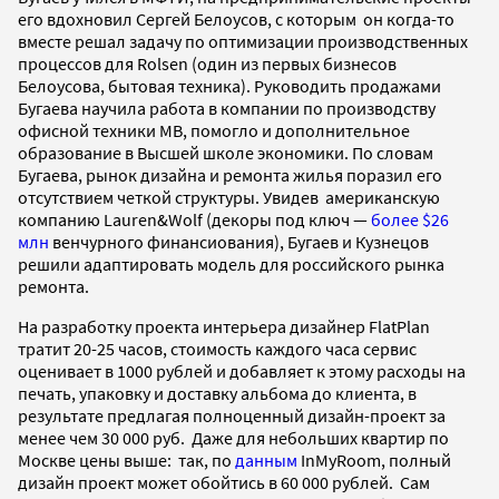
его вдохновил Сергей Белоусов, с которым он когда-то
вместе решал задачу по оптимизации производственных
процессов для Rolsen (один из первых бизнесов
Белоусова, бытовая техника). Руководить продажами
Бугаева научила работа в компании по производству
офисной техники МВ, помогло и дополнительное
образование в Высшей школе экономики. По словам
Бугаева, рынок дизайна и ремонта жилья поразил его
отсутствием четкой структуры. Увидев американскую
компанию Lauren&Wolf (декоры под ключ —
более $26
млн
венчурного финансиования), Бугаев и Кузнецов
решили адаптировать модель для российского рынка
ремонта.
На разработку проекта интерьера дизайнер FlatPlan
тратит 20-25 часов, стоимость каждого часа сервис
оценивает в 1000 рублей и добавляет к этому расходы на
печать, упаковку и доставку альбома до клиента, в
результате предлагая полноценный дизайн-проект за
менее чем 30 000 руб. Даже для небольших квартир по
Москве цены выше: так, по
данным
InMyRoom, полный
дизайн проект может обойтись в 60 000 рублей. Сам