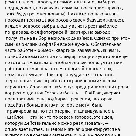
ремонт клиент проводит самостоятельно, выбирая
подрядчиков, покупая материалы (последние, правда,
тоже будут рекомендованы). На сайте пользователь
проходит тест из 11 вопросов о своем будущем жилье: в
каждом вопросе выбрать одну из четырех наиболее
понравившихся фотографий квартир. На выходе —
получить на выбор несколько дизайнов. Однако при этом
смычка онлайн и офлайн все же нужна. Обязательная
часть работы – обмеры квартиры заказчика. Зачем? К
полной автоматизации и стандартизации аудитория еще
не готова. «Нам важно, чтобы человек понял, что с ним
работает не машина по печати дизайн-проектов», —
объясняет Бугаев. Так стартапу удается сохранить
персонализацию в работе с ограниченным числом
вариантов. Слова «по шаблону» предприниматели просят
корреспондентов Forbes избегать — FlatPlan, уверяет
предприниматель, подбирает решения, которые
подойдут большинству и которые могут быть
тиражированы, но не потеряют индивидуальность.
«Шаблон — это не что-то совсем готовое, это идея,
которую действительно можно реализовать», —
описывает Бугаев. В целом FlatPlan ориентируется на
аудиторию в среднем сегменте, с общим доходом 200