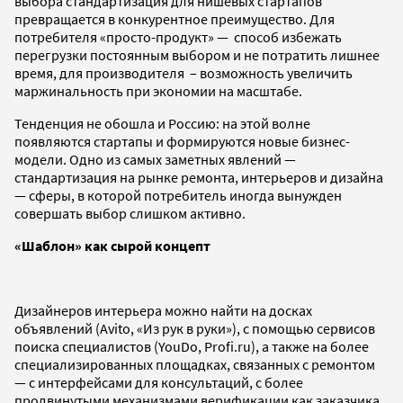
выбора стандартизация для нишевых стартапов
превращается в конкурентное преимущество. Для
потребителя «просто-продукт» — способ избежать
перегрузки постоянным выбором и не потратить лишнее
время, для производителя – возможность увеличить
маржинальность при экономии на масштабе.
Тенденция не обошла и Россию: на этой волне
появляются стартапы и формируются новые бизнес-
модели. Одно из самых заметных явлений —
стандартизация на рынке ремонта, интерьеров и дизайна
— сферы, в которой потребитель иногда вынужден
совершать выбор слишком активно.
«Шаблон» как сырой концепт
Дизайнеров интерьера можно найти на досках
объявлений (Avito, «Из рук в руки»), с помощью сервисов
поиска специалистов (YouDo, Profi.ru), а также на более
специализированных площадках, связанных с ремонтом
— с интерфейсами для консультаций, с более
продвинутыми механизмами верификации как заказчика,