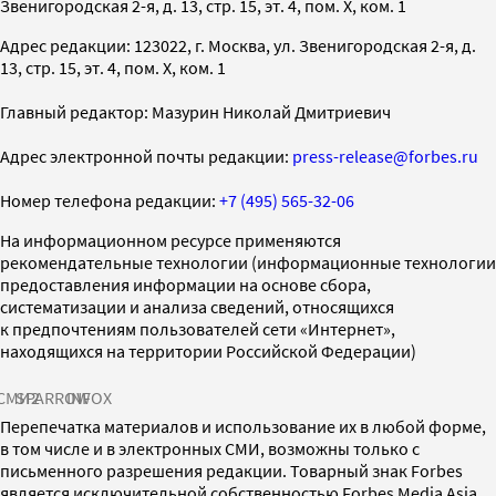
Звенигородская 2-я, д. 13, стр. 15, эт. 4, пом. X, ком. 1
Адрес редакции: 123022, г. Москва, ул. Звенигородская 2-я, д.
13, стр. 15, эт. 4, пом. X, ком. 1
Главный редактор: Мазурин Николай Дмитриевич
Адрес электронной почты редакции:
press-release@forbes.ru
Номер телефона редакции:
+7 (495) 565-32-06
На информационном ресурсе применяются
рекомендательные технологии (информационные технологии
предоставления информации на основе сбора,
систематизации и анализа сведений, относящихся
к предпочтениям пользователей сети «Интернет»,
находящихся на территории Российской Федерации)
СМИ2
SPARROW
INFOX
Перепечатка материалов и использование их в любой форме,
в том числе и в электронных СМИ, возможны только с
письменного разрешения редакции. Товарный знак Forbes
является исключительной собственностью Forbes Media Asia