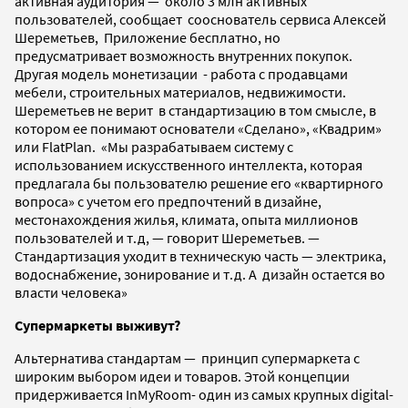
активная аудитория — около 3 млн активных
пользователей, сообщает сооснователь сервиса Алексей
Шереметьев, Приложение бесплатно, но
предусматривает возможность внутренних покупок.
Другая модель монетизации - работа с продавцами
мебели, строительных материалов, недвижимости.
Шереметьев не верит в стандартизацию в том смысле, в
котором ее понимают основатели «Сделано», «Квадрим»
или FlatPlan.
«Мы разрабатываем систему с
использованием искусственного интеллекта, которая
предлагала бы пользователю решение его «квартирного
вопроса» с учетом его предпочтений в дизайне,
местонахождения жилья, климата, опыта миллионов
пользователей и т.д, — говорит Шереметьев. —
Стандартизация уходит в техническую часть — электрика,
водоснабжение, зонирование и т.д. А дизайн остается во
власти человека»
Супермаркеты выживут?
Альтернатива стандартам — принцип супермаркета с
широким выбором идеи и товаров. Этой концепции
придерживается InMyRoom- один из самых крупных digital-