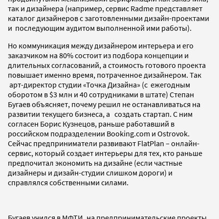
так и дизайнера (например, сервис Radme представляет
каталог дизайнеров с заготовленными дизайн-проектами
и последующим аудитом выполненной ими работы).
Но коммуникация между дизайнером интерьера и его
заказчиком на 80% состоит из подбора концепции и
длительных согласований, а стоимость готового проекта
повышает именно время, потраченное дизайнером. Так
арт-директор студии «Точка Дизайна» (с ежегодным
оборотом в $3 млн и 40 cотрудниками в штате) Степан
Бугаев объясняет, почему решил не останавливаться на
развитии текущего бизнеса, а создать стартап. С ним
согласен Борис Кузнецов, раньше работавший в
российском подразделении Booking.com и Ostrovok.
Сейчас предприниматели развивают FlatPlan – онлайн-
сервис, который создает интерьеры для тех, кто раньше
предпочитал экономить на дизайне (если частные
дизайнеры и дизайн-студии слишком дороги) и
справлялся собственными силами.
Бугаев учился в МФТИ, на предпринимательские проекты