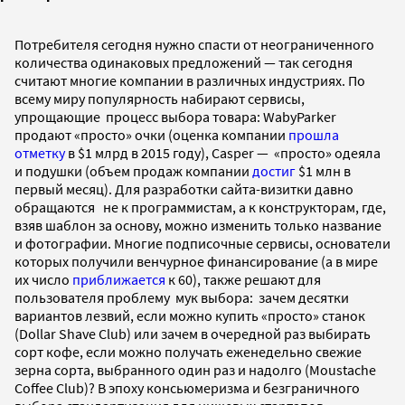
Потребителя сегодня нужно спасти от неограниченного
количества одинаковых предложений — так сегодня
считают многие компании в различных индустриях. По
всему миру популярность набирают сервисы,
упрощающие процесс выбора товара: WabyParker
продают «просто» очки (оценка компании
прошла
отметку
в $1 млрд в 2015 году), Casper — «просто» одеяла
и подушки (объем продаж компании
достиг
$1 млн в
первый месяц). Для разработки сайта-визитки давно
обращаются не к программистам, а к конструкторам, где,
взяв шаблон за основу, можно изменить только название
и фотографии. Многие подписочные сервисы, основатели
которых получили венчурное финансирование (а в мире
их число
приближается
к 60), также решают для
пользователя проблему мук выбора: зачем десятки
вариантов лезвий, если можно купить «просто» станок
(Dollar Shave Club) или зачем в очередной раз выбирать
сорт кофе, если можно получать еженедельно свежие
зерна сорта, выбранного один раз и надолго (Moustache
Coffee Club)? В эпоху консьюмеризма и безграничного