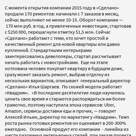
С момента открытия компании 2015 году в «Сделано»
продали 170 ремонтов: начинали с 7 заказов в месяц,
сейчас выполняют не менее 10-15. Оборот компании —
170 млн руб. в год, а привлеченные инвестиции, стартовав
с $250 000, перешагнули отметку $1,5 млн. Сейчас
«Сделано» работают с теми, кто хочет простой и
качественный ремонт для новой квартиры или давно
купленной. Стандартными интерьерами
заинтересовались девелоперы, стартап рассчитывает
начать работать с новостройками. Еще на этапе
котлована человек покупает квартиру в будущем доме,
сразу может заказать ремонт, выбрав отделку из
нескольких вариантов, описывает генеральный директор
«Сделано
» Илья Шаргаев. По схожей модели работает
«Квадрим». «В последнее десятилетие люди научились
ценить свое время и стараются распорядиться им более
грамотно, поэтому наступила эпоха сервисов: Uber,
Amazon, сервисы доставки еды и прочих, — говорит
Алексей Ильин, директор по маркетингу «Квадрим». Темп
роста рынка готовых ремонтов он оценивает в 200-300%
ежегодно. Основной продукт его компании - линейка из
шести различных интерьерных стилей, при заказе проекта