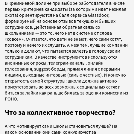
В Кремниевой долине при выборе работодателя в числе
первых критериев кандидаты (за которыми идет нехилая
охота) ориентируются на балл сервиса Glassdoor,
формируемый на основе отзывов текущих и бывших
сотрудников. Действенная обратная связь со
школьниками — это то, чего нет в системе от слова
«совсем». Считается, что дети не знают, чего сами хотят,
поэтому и нечего их слушать. А меж тем, лучшие компании
только и делают, что пытаются залезть в голову своим
сотрудникам. В качестве инструментов используются
анонимные опросы, телеграм-каналы, онлайн
голосования, suggest-борды, прямая линия с первыми
лицами, выходные интервью (самые честные). И конечно
открытость самой структуры: школа должна активно
присутствовать во всех возможных социальных сетях и
биться за лайки как раньше билась за оценки комиссии из
РОНО.
Что за коллективное творчество?
А что мотивирует сами школы становиться лучше? На
каком основании они сами конкурируют за