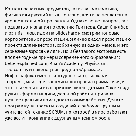
Контент основных предметов, таких как математика,
физика или русский язык, конечно, почти не меняется на
уровне школьной программы. Однако встает вопрос, как
подавать эти знания поколению Твиттера, Саши Спилберг
и рэп-баттлов. Идем на Slideshare и смотрим топовые
корпоративные презентации. Я лично видел презентацию
проекта для инвестора, собранную из одних мемов. И это
серьезные взрослые дяди. Но и без такого экстрима есть
вполне годные примеры современного образования:
betterexplained.com, Khan’s Academy, Physicsfun,
Ted.com ну и наконец наш родной «Арзамас».
Инфографика вместо контурных карт, гифками —
теоремы, мемы для запоминания правил грамматики, и
что-то изменится в восприятии школы детьми. Также надо
рушить формат индивидуальной работы, прививая
лучшие практики командного взаимодействия. Делите
программу на проекты, создавайте рабочие группы и
учите детей технике SCRUM, по которой в мире работают
уже все ИТ-компании с двузначным темпом роста.