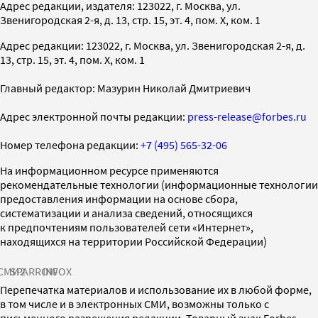
Адрес редакции, издателя: 123022, г. Москва, ул.
Звенигородская 2-я, д. 13, стр. 15, эт. 4, пом. X, ком. 1
Адрес редакции: 123022, г. Москва, ул. Звенигородская 2-я, д.
13, стр. 15, эт. 4, пом. X, ком. 1
Главный редактор: Мазурин Николай Дмитриевич
Адрес электронной почты редакции:
press-release@forbes.ru
Номер телефона редакции:
+7 (495) 565-32-06
На информационном ресурсе применяются
рекомендательные технологии (информационные технологии
предоставления информации на основе сбора,
систематизации и анализа сведений, относящихся
к предпочтениям пользователей сети «Интернет»,
находящихся на территории Российской Федерации)
СМИ2
SPARROW
INFOX
Перепечатка материалов и использование их в любой форме,
в том числе и в электронных СМИ, возможны только с
письменного разрешения редакции. Товарный знак Forbes