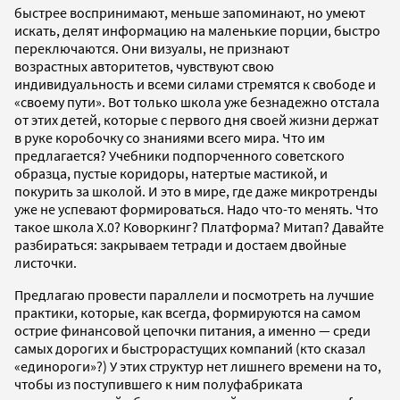
быстрее воспринимают, меньше запоминают, но умеют
искать, делят информацию на маленькие порции, быстро
переключаются. Они визуалы, не признают
возрастных авторитетов, чувствуют свою
индивидуальность и всеми силами стремятся к свободе и
«своему пути». Вот только школа уже безнадежно отстала
от этих детей, которые с первого дня своей жизни держат
в руке коробочку со знаниями всего мира. Что им
предлагается? Учебники подпорченного советского
образца, пустые коридоры, натертые мастикой, и
покурить за школой. И это в мире, где даже микротренды
уже не успевают формироваться. Надо что-то менять. Что
такое школа Х.0? Коворкинг? Платформа? Митап? Давайте
разбираться: закрываем тетради и достаем двойные
листочки.
Предлагаю провести параллели и посмотреть на лучшие
практики, которые, как всегда, формируются на самом
острие финансовой цепочки питания, а именно — среди
самых дорогих и быстрорастущих компаний (кто сказал
«единороги»?) У этих структур нет лишнего времени на то,
чтобы из поступившего к ним полуфабриката