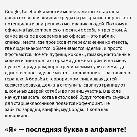
Google, Facebook и многие менее заметные стартапы
давно осознали влияние среды на раскрытие творческого
потенциала и внутреннюю мотивацию людей. Поэтому к
офисам в fast companies относятся с особым трепетом. А
самое важное в современных офисах — это паблик
спейсы. Места, где происходит переключение контекста,
где люди знакомятся, обмениваются идеями, и просто
#фоткаются. Все эти пуфики, коконы, гамаки, настольные
хоккеи и пинг-понги с горками должны прийти на смену
пустым коридорам, «простреливаемым» учителями, где
единственное сидячее место — подоконник — заставлено
геранью. А борьба с терроризмом, лишившая детей
свежего воздуха, должна отступить, сдвинув границу от
школьных дверей хотя бы до границ участка. В школе
начнут зависать, когда в столовой будут готовить смузи, а
для старшеклассников появится кофе-поинт. Не
забыть: зарядки, вайфай, мудборды. Школа как
коворкинг.
«Я»
—
последняя буква в алфавите!