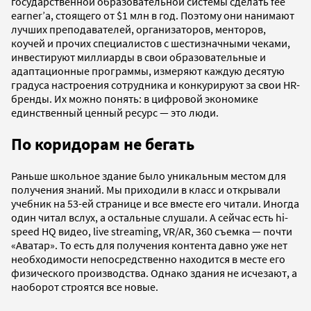
государственной образовательной системы сделать fee
earner’а, стоящего от $1 млн в год. Поэтому они нанимают
лучших преподавателей, организаторов, менторов,
коучей и прочих специалистов с шестизначными чеками,
инвестируют миллиарды в свои образовательные и
адаптационные программы, измеряют каждую десятую
градуса настроения сотрудника и конкурируют за свои HR-
бренды. Их можно понять: в цифровой экономике
единственный ценный ресурс — это люди.
По коридорам не бегать
Раньше школьное здание было уникальным местом для
получения знаний. Мы приходили в класс и открывали
учебник на 53-ей странице и все вместе его читали. Иногда
один читал вслух, а остальные слушали. А сейчас есть hi-
speed HQ видео, live streaming, VR/AR, 360 съемка — почти
«Аватар». То есть для получения контента давно уже нет
необходимости непосредственно находится в месте его
физического производства. Однако здания не исчезают, а
наоборот строятся все новые.