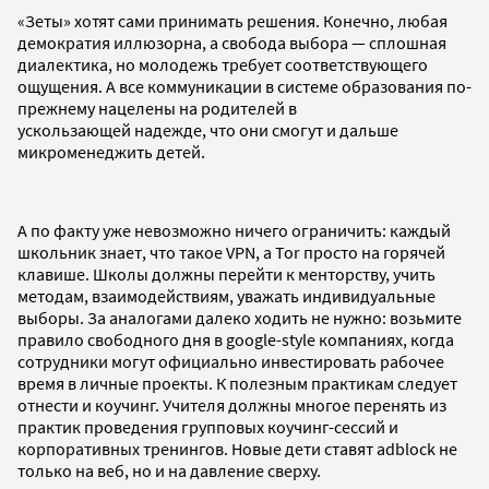
«Зеты» хотят сами принимать решения. Конечно, любая
демократия иллюзорна, а свобода выбора — сплошная
диалектика, но молодежь требует соответствующего
ощущения. А все коммуникации в системе образования по-
прежнему нацелены на родителей в
ускользающей надежде, что они смогут и дальше
микроменеджить детей.
А по факту уже невозможно ничего ограничить: каждый
школьник знает, что такое VPN, а Tor просто на горячей
клавише. Школы должны перейти к менторству, учить
методам, взаимодействиям, уважать индивидуальные
выборы. За аналогами далеко ходить не нужно: возьмите
правило свободного дня в google-style компаниях, когда
сотрудники могут официально инвестировать рабочее
время в личные проекты. К полезным практикам следует
отнести и коучинг. Учителя должны многое перенять из
практик проведения групповых коучинг-сессий и
корпоративных тренингов. Новые дети ставят adblock не
только на веб, но и на давление сверху.