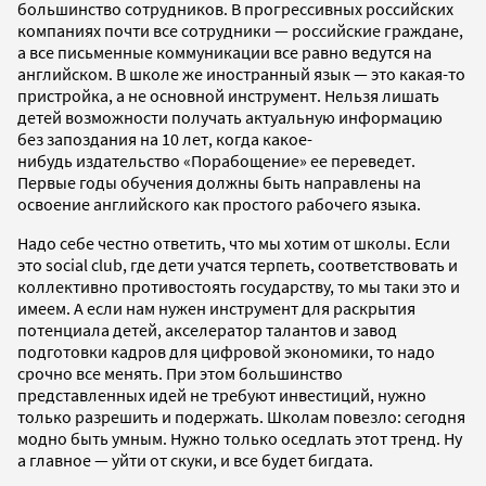
большинство сотрудников. В прогрессивных российских
компаниях почти все сотрудники — российские граждане,
а все письменные коммуникации все равно ведутся на
английском. В школе же иностранный язык — это какая-то
пристройка, а не основной инструмент. Нельзя лишать
детей возможности получать актуальную информацию
без запоздания на 10 лет, когда какое-
нибудь издательство «Порабощение» ее переведет.
Первые годы обучения должны быть направлены на
освоение английского как простого рабочего языка.
Надо себе честно ответить, что мы хотим от школы. Если
это social club, где дети учатся терпеть, соответствовать и
коллективно противостоять государству, то мы таки это и
имеем. А если нам нужен инструмент для раскрытия
потенциала детей, акселератор талантов и завод
подготовки кадров для цифровой экономики, то надо
срочно все менять. При этом большинство
представленных идей не требуют инвестиций, нужно
только разрешить и подержать. Школам повезло: сегодня
модно быть умным. Нужно только оседлать этот тренд. Ну
а главное — уйти от скуки, и все будет бигдата.