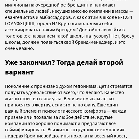
миллионы на очередной ре-брендинг и нанимают
специальных людей, несущих миссию компании в массы —
евангелистов и амбассадоров. А как с этим в школе №1234
ГОУ УФХЦШЩ города N? Круто ли молодежи себя
ассоциировать с таким брендом? Достойно ли выйти в
толстовке с названием такой школы на тусовку? Нет, бро, у
школы, должен появиться свой бренд-менеджер, и это
очень важно.
Уже закончил? Тогда делай второй
вариант
Поколение Z пронизано духом гедонизма. Дети стремятся
получать удовольствие от всего, что делают. Качество
жизни стоит во главе угла. Великие смыслы легко
приносятся в жертву, если это не по фану. Еще один
важный элемент психологического комфорта — жажда
признания и похвалы за любое действие. Крутые
компании это хорошо понимают и предлагают все
геймифицировать. Вся жизнь сотрудника в компаниях-
лидерах Кремниевой долины похожа на веселый квест,