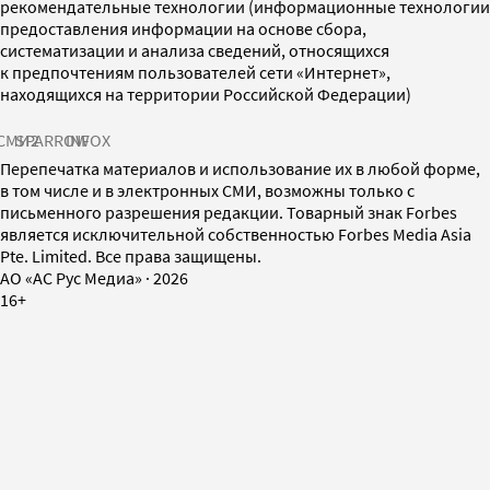
рекомендательные технологии (информационные технологии
предоставления информации на основе сбора,
систематизации и анализа сведений, относящихся
к предпочтениям пользователей сети «Интернет»,
находящихся на территории Российской Федерации)
СМИ2
SPARROW
INFOX
Перепечатка материалов и использование их в любой форме,
в том числе и в электронных СМИ, возможны только с
письменного разрешения редакции. Товарный знак Forbes
является исключительной собственностью Forbes Media Asia
Pte. Limited. Все права защищены.
AO «АС Рус Медиа»
·
2026
16+