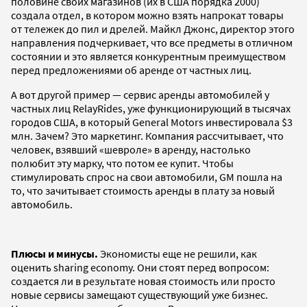
половине своих магазинов (их в США порядка 2000)
создала отдел, в котором можно взять напрокат товары
от тележек до пил и дрелей. Майкл Джонс, директор этого
направления подчеркивает, что все предметы в отличном
состоянии и это является конкурентным преимуществом
перед предложениями об аренде от частных лиц.
А вот другой пример — сервис аренды автомобилей у
частных лиц RelayRides, уже функционирующий в тысячах
городов США, в который General Motors инвестировала $3
млн. Зачем? Это маркетинг. Компания рассчитывает, что
человек, взявший «шевроле» в аренду, настолько
полюбит эту марку, что потом ее купит. Чтобы
стимулировать спрос на свои автомобили, GM пошла на
то, что зачитывает стоимость аренды в плату за новый
автомобиль.
Плюсы и минусы.
Экономисты еще не решили, как
оценить sharing economy. Они стоят перед вопросом:
создается ли в результате новая стоимость или просто
новые сервисы замещают существующий уже бизнес.