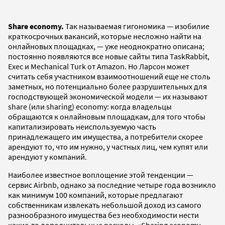
Share economy.
Так называемая гигономика — изобилие
краткосрочных вакансий, которые несложно найти на
онлайновых площадках, — уже неоднократно описана;
постоянно появляются все новые сайты типа TaskRabbit,
Exec и Mechanical Turk от Amazon. Но Ларсон может
считать себя участником взаимоотношений еще не столь
заметных, но потенциально более разрушительных для
господствующей экономической модели — их называют
share (или sharing) economy: когда владельцы
обращаются к онлайновым площадкам, для того чтобы
капитализировать неиспользуемую часть
принадлежащего им имущества, а потребители скорее
арендуют то, что им нужно, у частных лиц, чем купят или
арендуют у компаний.
Наиболее известное воплощение этой тенденции —
сервис Airbnb, однако за последние четыре года возникло
как минимум 100 компаний, которые предлагают
собственникам извлекать небольшой доход из самого
разнообразного имущества без необходимости нести
какие-то дополнительные расходы. «Sharing economy —