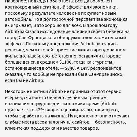
Наверное, подходят оба ответа. Всегда возможен
краткосрочный негативный эффект для экономики,
поскольку в результате человек не покупает новый
автомобиль. Но в долгосрочной перспективе экономика
выигрывает, и это хорошо для всех. В прошлом году
Airbnb заказала исследование влияния своего бизнеса на
город Сан-Франциско и обнаружила «ошеломительный
эффект». Поскольку предложения Airbnb оказались
дешевле, чем у отелей, приезжие жили в арендованном
жилье дольше и, соответственно, оставляли в городе
больше денег, в среднем $1100, тогда как туристы,
остановившиеся в отеле, — $840. А 14% респондентов
сказали, что вообще не приехали бы в Сан-Франциско,
если бы не Airbnb.
Некоторые критики Airbnb не принимают этот сервис
всерьез, считая его бизнес случайным трендом,
возникшим в трудное для экономики время (Airbnb
признает, что 42% владельцев жилья выставили его,
чтобы заработать на жизнь). Ну и, конечно, они отмечают
слабые места всех аналогичных сайтов — безопасность,
клиентская поддержка и качество товаров.