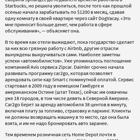
Starbucks, но решила уволиться, после того как прошлой
осенью начала зарабатывать по $1200 в месяц, сдавая
одну комнату в своей квартире через сайт DogVacay. «Это
мне приносит больше денег, чем работа в сфере
обслуживания», — объясняет она.
В то время как отели выжидают, пока государство сделает
за них всю грязную работу с Airbnb, другие отрасли
вынуждены выкручиваться сами. Наиболее заметны
успехи «автомобилистов». Уже упоминалось поглощение
компанией Avis сервиса Zipcar. Daimler срочно начала
развивать программу car2go, которая позволяет
арендовать сити-кар Smart с поминутной оплатой. Сервис
стартовал в 2009 году в немецком Гамбурге и
американском Остине (штат Техас), сейчас им охвачены
уже 18 городов, в том числе девять в Северной Америке.
Car2go берет за аренду автомобиля 38 центов в минуту,
включая плату за топливо, страховку и паркинг. Клиенты
не должны возвращать машину в то место, где она была
взята, и им не надо бронировать авто заранее.
Тем временем розничная сеть Home Depot почти в