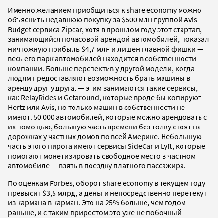
Именно желанием приобщиться к share economy можно
объяснить недавнюю покупку за $500 млн группой Avis
Budget сервиса Zipcar, хотя в прошлом году этот стартап,
занимающийся почасовой арендой автомобилей, показал
ничтожную прибыль $4,7 млн и лишен главной фишки —
весь его парк автомобилей находится в собственности
компании. Больше перспектив у другой модели, когда
людям предоставляют возможность брать машины в
аренду друг у друга, — этим занимаются такие сервисы,
как RelayRides и Getaround, которые вроде бы копируют
Hertz или Avis, но только машин в собственности не
имеют. 50 000 автомобилей, которые можно арендовать с
их помощью, большую часть времени без толку стоят на
дорожках у частных домов по всей Америке. Небольшую
часть этого пирога имеют сервисы SideCar и Lyft, которые
помогают монетизировать свободное место в частном
автомобиле — взять в поездку платного пассажира.
По оценкам Forbes, оборот share economy в текущем году
превысит $3,5 млрд, а деньги непосредственно перетекут
из кармана в карман. Это на 25% больше, чем годом
раньше, и с таким приростом это уже не побочный