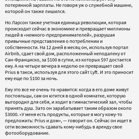
потерянной зарплаты. Не говоря уж о служебной машине,
которой он также лишился.
Но Ларсон также учетная единица революции, которая
происходит сейчас в экономике и превращает миллионы
людей в «немного-предпринимателей», разрушая
привычные представления о потреблении и
собственности. На 12 дней в месяц он, используя портал
Airbnb, сдает свой дом, расположенный неподалеку от
Сан-Франциско, за $100 в сутки, из которых $97 достается
ему. А на четыре вечера в неделю он превращает свой
Prius в такси, используя для этого сайт Lyft. И это приносит
ему еще по $100 за ночь.
Ему это все не очень-то нравится: когда в его доме живут
постояльцы, сам он ютится в одной комнатке, которую
выгородил для себя, и ходит в гимнастический зал, чтобы
принять душ. Зато он зарабатывает таким образом около
$3000. «У меня есть продукты, которые я могу кому-то
предложить: Prius и дом», — говорит он. Сейчас он ищет в
сети возможность сдавать кому-нибудь в аренду свое
фотооборудование.