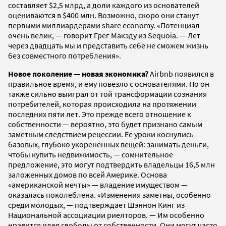
составляет $2,5 млрд, а доли каждого из основателей
оцениваются в $400 млн. Возможно, скоро они станут
первыми миллиардерами share economy. «Потенциал
очень велик, — говорит Грег Макэду из Sequoia. — Лет
через двадцать мы и представить себе не сможем жизнь
без совместного потребления».
Новое поколение — новая экономика?
Airbnb появился в
правильное время, и ему повезло с основателями. Но он
также сильно выиграл от той трансформации сознания
потребителей, которая происходила на протяжении
последних пяти лет. Это прежде всего отношение к
собственности — вероятно, это будет признано самым
заметным следствием рецессии. Ее уроки коснулись
базовых, глубоко укорененных вещей: занимать деньги,
чтобы купить недвижимость, — сомнительное
предложение, это могут подтвердить владельцы 16,5 млн
заложенных домов по всей Америке. Основа
«американской мечты» — владение имуществом —
оказалась поколеблена. «Изменения заметны, особенно
среди молодых, — подтверждает Шэннон Кинг из
Национальной ассоциации риелторов. — Им особенно
нравится идея свободы от собственности. Они могут часто