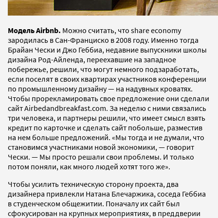
Модель Airbnb.
Можно считать, что share economy
зародилась в Сан-Франциско в 2008 году. Именно тогда
Брайан Чески и Джо Геббиа, недавние выпускники школы
дизайна Род-Айленда, переехавшие на западное
побережье, решили, что могут немного подзаработать,
если поселят в своих квартирах участников конференции
по промышленному дизайну — на надувных кроватях.
Чтобы прорекламировать свое предложение они сделали
сайт Airbedandbreakfast.com. За неделю с ними связались
три человека, и партнеры решили, что имеет смысл взять
кредит по карточке и сделать сайт побольше, разместив
на нем больше предложений. «Мы тогда и не думали, что
становимся участниками новой экономики, — говорит
Чески. — Мы просто решали свои проблемы. И только
потом поняли, как много людей хотят того же».
Чтобы усилить техническую сторону проекта, два
дизайнера привлекли Натана Блечаржика, соседа Геббиа
в студенческом общежитии. Поначалу их сайт был
сфокусирован на крупных мероприятиях, в преддверии