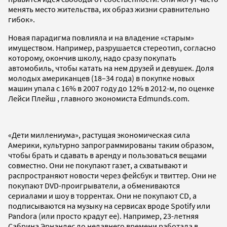
менять место жительства, их образ жизни сравнительно
гибок».
Новая парадигма повлияла и на владение «старым»
имуществом. Например, разрушается стереотип, согласно
которому, окончив школу, надо сразу покупать
автомобиль, чтобы катать на нем друзей и девушек. Доля
молодых американцев (18–34 года) в покупке новых
машин упала с 16% в 2007 году до 12% в 2012-м, по оценке
Лейси Плейш , главного экономиста Edmunds.com.
«Дети миллениума», растущая экономическая сила
Америки, культурно запрограммированы таким образом,
чтобы брать и сдавать в аренду и пользоваться вещами
совместно. Они не покупают газет, а схватывают и
распространяют новости через фейсбук и твиттер. Они не
покупают DVD-проигрыватели, а обмениваются
сериалами и шоу в торрентах. Они не покупают CD, а
подписываются на музыку на сервисах вроде Spotify или
Pandora (или просто крадут ее). Например, 23-летняя
Сабрина Эрнандес до недавнего времени работала в