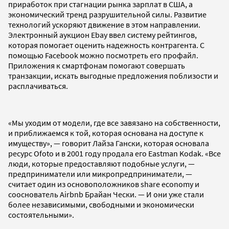
приработок при стагнации рынка зарплат в США, а
экономический тренд разрушительной силы. Развитие
технологий ускоряют движение в этом направлении.
Электронный аукцион Ebay ввел систему рейтингов,
которая помогает оценить надежность контрагента. С
помощью Facebook можно посмотреть его профайл.
Приложения к смартфонам помогают совершать
транзакции, искать выгодные предложения поблизости и
расплачиваться.
«Мы уходим от модели, где все завязано на собственности,
и приближаемся к той, которая основана на доступе к
имуществу», — говорит Лайза Гански, которая основала
ресурс Ofoto и в 2001 году продала его Eastman Kodak. «Все
люди, которые предоставляют подобные услуги, —
предприниматели или микропредприниматели, —
считает один из основоположников share economy и
сооснователь Airbnb Брайан Чески. — И они уже стали
более независимыми, свободными и экономически
состоятельными».