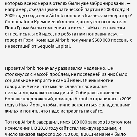
которых все номера в отелях были уже забронированы, —
например, съезда Демократической партии в 2008 году. В
2009 году создатели Airbnb попали в бизнес-акселератор Y
Combinator в Кремниевой долине, хотя у его основателя
Пола Грэма были сомнения на их счет. «Мы скептически
отнеслись к этой идее, но ребята нам понравились», —
говорит Грэм. Команда Airbnb получила $600 000 посевных
инвестиций от Sequoia Capital.
Проект Airbnb поначалу развивался медленно. Он
столкнулся с массой проблем, не последней из них было
социальное неприятие самой идеи. Очень многие
говорили Чески, что мысль сдавать свое жилье
незнакомцам кажется им дикой. Собираясь привлечь
больше предложений, команда Airbnb отправилась в 2009
году в Нью-Йорк, чтобы лично встретиться с владельцами
жилья и понять, что надо исправить на сайте.
Тот год Airbnb завершил, имея 100 000 заказов (в суточном
исчислении). В 2010 году сайт стал международным, и
число заказов выросло до 750 000, в 2011-м на нем было