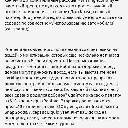
заметный тренд, не думаю, что это просто случайный
всплеск активности», — говорит Джо Краус, главный
партнер Google Ventures, который сам уже вложился в два
сервиса по совместному использованию автомобилей
(car-sharing).
Концепция совместного пользования создает рынки из
вещей, о монетизации которых еще несколько лет назад
невозможно было и подумать. Несколько лишних
квадратных метров на автомобильной дорожке перед
домом могут приносить доход, если вы выставите их на
Parking Panda. DogVacay дает возможность превратить
лишнюю неотремонтированную комнату вашего дома в
пентхаус для чьей-то собаки. Вы заядлый походник, но у
вас недавно родился ребенок? Сдайте пока свою палатку
за $10 в день через Rentoid. В гараже давно валяется
дрель? Это принесет еще $10 в день, если обратиться на
SnapGoods. А сервис Liquid увеличит ваш доход на
двадцатку, если у вас есть старый велосипед, на котором
могут покататься заезжие туристы.