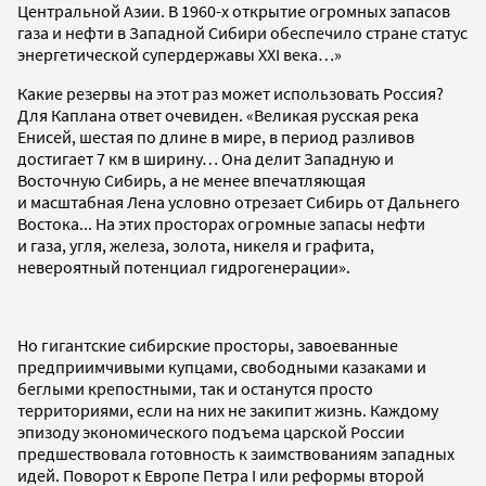
Центральной Азии. В 1960-х открытие огромных запасов
газа и нефти в Западной Сибири обеспечило стране статус
энергетической супердержавы XXI века…»
Какие резервы на этот раз может использовать Россия?
Для Каплана ответ очевиден. «Великая русская река
Енисей, шестая по длине в мире, в период разливов
достигает 7 км в ширину… Она делит Западную и
Восточную Сибирь, а не менее впечатляющая
и масштабная Лена условно отрезает Сибирь от Дальнего
Востока... На этих просторах огромные запасы нефти
и газа, угля, железа, золота, никеля и графита,
невероятный потенциал гидрогенерации».
Но гигантские сибирские просторы, завоеванные
предприимчивыми купцами, свободными казаками и
беглыми крепостными, так и останутся просто
территориями, если на них не закипит жизнь. Каждому
эпизоду экономического подъема царской России
предшествовала готовность к заимствованиям западных
идей. Поворот к Европе Петра I или реформы второй