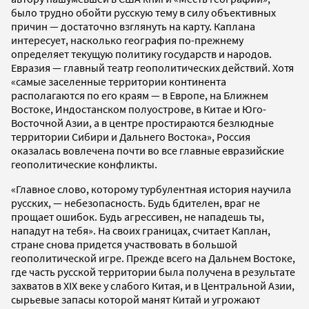
было трудно обойти русскую тему в силу объективных
причин — достаточно взглянуть на карту. Каплана
интересует, насколько география по-прежнему
определяет текущую политику государств и народов.
Евразия — главный театр геополитических действий. Хотя
«самые заселенные территории континента
располагаются по его краям — в Европе, на Ближнем
Востоке, Индостанском полуострове, в Китае и Юго-
Восточной Азии, а в центре простираются безлюдные
территории Сибири и Дальнего Востока», Россия
оказалась вовлечена почти во все главные евразийские
геополитические конфликты.
«Главное слово, которому турбулентная история научила
русских, — небезопасность. Будь бдителен, враг не
прощает ошибок. Будь агрессивен, не нападешь ты,
нападут на тебя». На своих границах, считает Каплан,
стране снова придется участвовать в большой
геополитической игре. Прежде всего на Дальнем Востоке,
где часть русской территории была получена в результате
захватов в XIX веке у слабого Китая, и в Центральной Азии,
сырьевые запасы которой манят Китай и угрожают