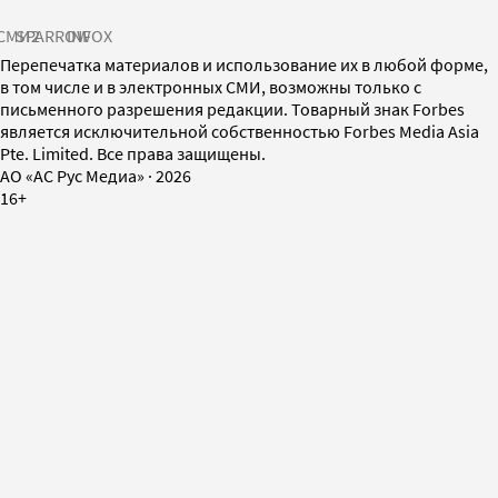
СМИ2
SPARROW
INFOX
Перепечатка материалов и использование их в любой форме,
в том числе и в электронных СМИ, возможны только с
письменного разрешения редакции. Товарный знак Forbes
является исключительной собственностью Forbes Media Asia
Pte. Limited. Все права защищены.
AO «АС Рус Медиа»
·
2026
16+