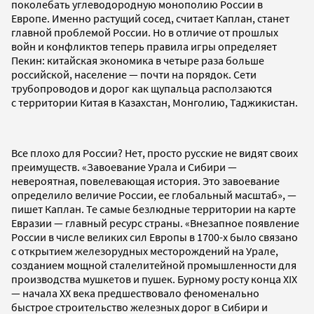
поколебать углеводородную монополию России в
Европе. Именно растущий сосед, считает Каплан, станет
главной проблемой России. Но в отличие от прошлых
войн и конфликтов теперь правила игры определяет
Пекин: китайская экономика в четыре раза больше
российской, население — почти на порядок. Сети
трубопроводов и дорог как щупальца расползаются
с территории Китая в Казахстан, Монголию, Таджикистан.
Все плохо для России? Нет, просто русские не видят своих
преимуществ. «Завоевание Урала и Сибири —
невероятная, повелевающая история. Это завоевание
определило величие России, ее глобальный масштаб», —
пишет Каплан. Те самые безлюдные территории на карте
Евразии — главный ресурс страны. «Внезапное появление
России в числе великих сил Европы в 1700-х было связано
с открытием железорудных месторождений на Урале,
созданием мощной сталелитейной промышленности для
производства мушкетов и пушек. Бурному росту конца XIX
— начала XX века предшествовало феноменально
быстрое строительство железных дорог в Сибири и