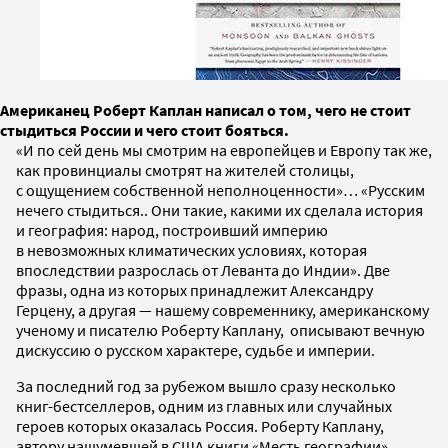
Американец Роберт Каплан написал о том, чего не стоит
стыдиться России и чего стоит бояться.
«И по сей день мы смотрим на европейцев и Европу так же,
как провинциалы смотрят на жителей столицы,
с ощущением собственной неполноценности»… «Русским
нечего стыдиться.. Они такие, какими их сделала история
и география: народ, построивший империю
в невозможных климатических условиях, которая
впоследствии разрослась от Леванта до Индии». Две
фразы, одна из которых принадлежит Александру
Герцену, а другая — нашему современнику, американскому
ученому и писателю Роберту Каплану, описывают вечную
дискуссию о русском характере, судьбе и империи.
За последний год за рубежом вышло сразу несколько
книг-бестселлеров, одним из главных или случайных
героев которых оказалась Россия. Роберту Каплану,
автору нашумевшей в США книги «Месть географии»,