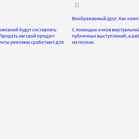
Воображаемый друг. Как комп
омпаний будут составлять
С помощью очков виртуальной
Продать им свой продукт
публичных выступлений, а ра
ументы рекламы сработают для
на полках