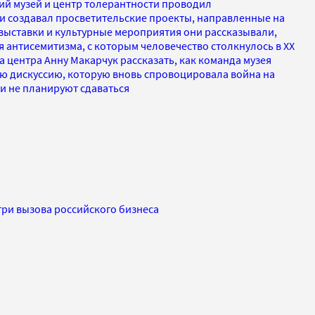
кий музей и центр толерантности проводил
 создавал просветительские проекты, направленные на
 выставки и культурные мероприятия они рассказывали,
 антисемитизма, с которым человечество столкнулось в ХХ
 центра Анну Макарчук рассказать, как команда музея
ю дискуссию, которую вновь спровоцировала война на
и не планируют сдаваться
ри вызова российского бизнеса