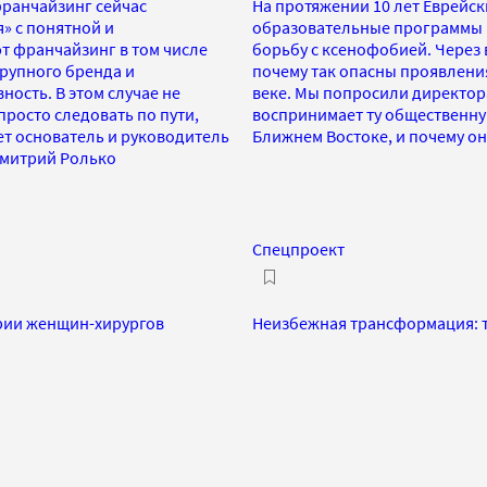
франчайзинг сейчас
На протяжении 10 лет Еврейс
» с понятной и
образовательные программы и
 франчайзинг в том числе
борьбу с ксенофобией. Через
крупного бренда и
почему так опасны проявления
ость. В этом случае не
веке. Мы попросили директора
просто следовать по пути,
воспринимает ту общественну
т основатель и руководитель
Ближнем Востоке, и почему он
 Дмитрий Ролько
Спецпроект
ории женщин-хирургов
Неизбежная трансформация: т