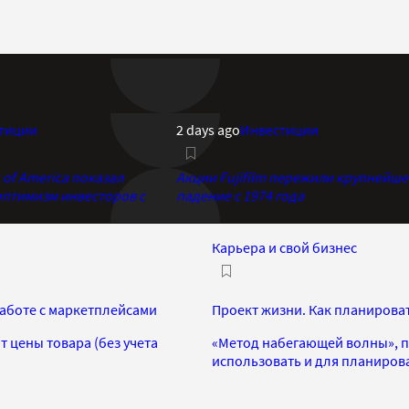
тиции
2 days ago
Инвестиции
of America показал
Акции Fujifilm пережили крупнейше
птимизм инвесторов с
падение с 1974 года
Карьера и свой бизнес
работе с маркетплейсами
Проект жизни. Как планирова
 цены товара (без учета
«Метод набегающей волны», 
использовать и для планиров