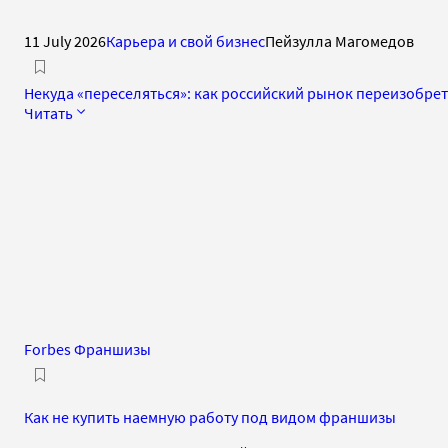
11 July 2026
Карьера и свой бизнес
Пейзулла Магомедов
Некуда «переселяться»: как российский рынок переизобр
Читать
Forbes Франшизы
Как не купить наемную работу под видом франшизы