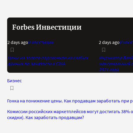
Forbes Инвестиции
2 days ago
Инвестиции
2 days ago
Инвес
Цены на золото подскочили на слабых
Индикатор Bank 
данных по занятости в США
максимальный о
2021 года
Бизнес
Гонка на понижение цены. Как продавцам заработать при 
Комиссии российских маркетплейсов могут достигать 38% от
скидки). Как заработать продавцам?