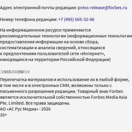
Адрес электронной почты редакции:
press-release@forbes.ru
Номер телефона редакции:
+7 (495) 565-32-06
На информационном ресурсе применяются
рекомендательные технологии (информационные технологии
предоставления информации на основе сбора,
систематизации и анализа сведений, относящихся
к предпочтениям пользователей сети «Интернет»,
находящихся на территории Российской Федерации)
СМИ2
SPARROW
INFOX
Перепечатка материалов и использование их в любой форме,
в том числе и в электронных СМИ, возможны только с
письменного разрешения редакции. Товарный знак Forbes
является исключительной собственностью Forbes Media Asia
Pte. Limited. Все права защищены.
AO «АС Рус Медиа»
·
2026
16+