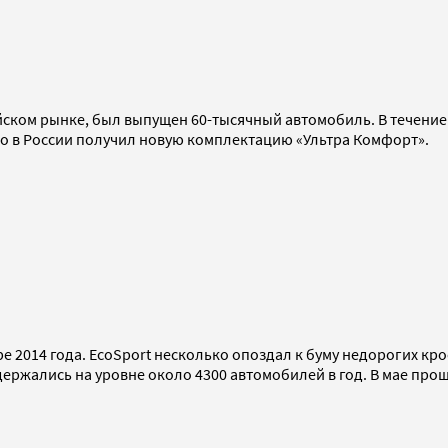
йском рынке, был выпущен 60-тысячный автомобиль. В течение т
eo в России получил новую комплектацию «Ультра Комфорт».
е 2014 года. EcoSport несколько опоздал к буму недорогих кр
 держались на уровне около 4300 автомобилей в год. В мае пр