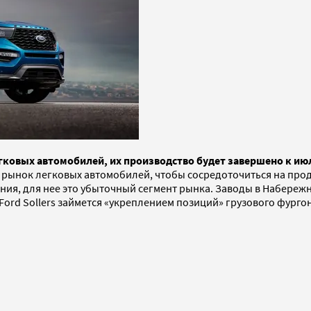
егковых автомобилей, их производство будет завершено к ию
ий рынок легковых автомобилей, чтобы сосредоточиться на про
ания, для нее это убыточный сегмент рынка. Заводы в Набереж
ord Sollers займется «укреплением позиций» грузового фургона