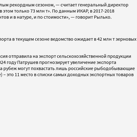
шлым рекордным сезоном, — считает генеральный директор
этом только 73 млн т». По данным ИКАР, в 2017-2018
ов и в натуре, и по стоимости», — говорит Рылько.
порта в текущем сезоне ведомство ожидает в 42 млн т зерновых
оссия отправила на экспорт сельскохозяйственной продукции
2024 году Патрушев прогнозирует увеличение экспорта
и за рубеж могут похвастать лишь российские рыбодобывающие
) – это 11 место в списки самых доходных экспортных товаров