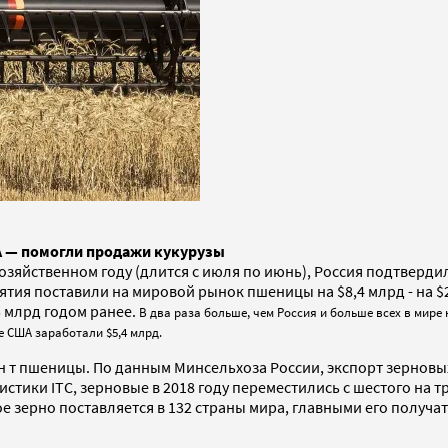
ША — помогли продажи кукурузы
озяйственном году (длится с июля по июнь), Россия подтверди
приятия поставили на мировой рынок пшеницы на $8,4 млрд - на 
,5 млрд годом ранее.
В два раза больше, чем Россия и больше всех в мире
е США заработали $5,4 млрд.
 млн т пшеницы. По данным Минсельхоза России, экспорт зерновы
стики ITC, зерновые в 2018 году переместились с шестого на т
е зерно поставляется в 132 страны мира, главными его получа