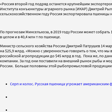
«Россия второй год подряд останется крупнейшим экспортеро
Института конъюнктуры аграрного рынка (ИКАР) Дмитрий Рыльно
сельскохозяйственном году Россия экспортировала пшеницы на
По прогнозам Минсельхоза, в 2019 году России может собрать 
в целом и в 40,4 млн т по пшенице.
Министр сельского хозяйства России Дмитрий Патрушев 14 мар
на $25,9 млрд. «Можно с уверенностью говорить о том, что мы
российской агропродукции до $45 млрд в год. Пока же, по да
компании. За год они поставили на внешний рынок рыбы и море
России. Больше половины этой рыбопромысловой продукции б
Серп и колос. Русская пшеница угрожает американским