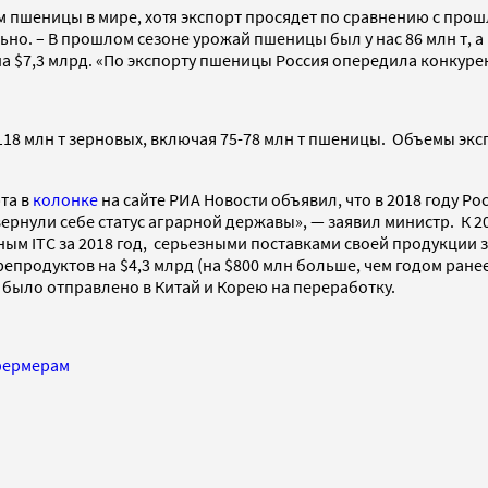
м пшеницы в мире, хотя экспорт просядет по сравнению с про
. – В прошлом сезоне урожай пшеницы был у нас 86 млн т, а в 
 $7,3 млрд. «По экспорту пшеницы Россия опередила конкурент
118 млн т зерновых, включая 75-78 млн т пшеницы. Объемы экс
та в
колонке
на сайте РИА Новости объявил, что в 2018 году Р
 вернули себе статус аграрной державы», — заявил министр. К 
нным ITC за 2018 год, серьезными поставками своей продукци
продуктов на $4,3 млрд (на $800 млн больше, чем годом ранее
ыло отправлено в Китай и Корею на переработку.
 фермерам