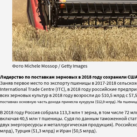
Фото Michele Mossop / Getty Images
Лидерство по поставкам зерновых в 2018 году сохранили С
Заняв первое место по экспорту пшеницы в 2017-2018 сельскох
International Trade Centre (ITC), в 2018 году российские пред
всех зерновых культур в 2018 году возросли до $10,5 млрд c $7
поставках основную часть дохода принесла кукуруза ($12,9 млрд). На пшениц
В 2018 году Россия собрала 113,3 млн т зерна, в том числе 72
включая 40,5 млн т пшеницы. Судя по данным таможенной стати
двух энергоресурсы и металлургическая продукция). Российско
млрд), Турция ($1,3 млрд) и Иран ($0,5 млрд).