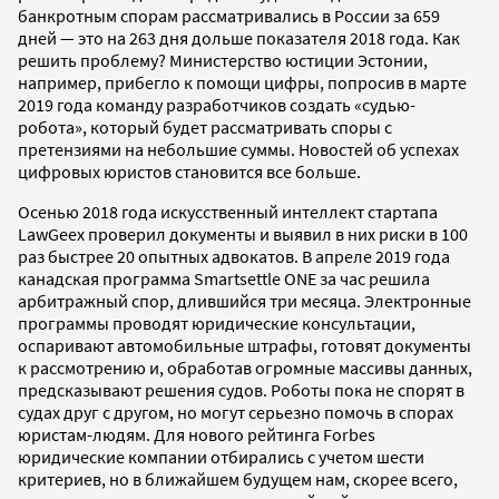
банкротным спорам рассматривались в России за 659
дней — это на 263 дня дольше показателя 2018 года. Как
решить проблему? Министерство юстиции Эстонии,
например, прибегло к помощи цифры, попросив в марте
2019 года команду разработчиков создать «судью-
робота», который будет рассматривать споры с
претензиями на небольшие суммы. Новостей об успехах
цифровых юристов становится все больше.
Осенью 2018 года искусственный интеллект стартапа
LawGeex проверил документы и выявил в них риски в 100
раз быстрее 20 опытных адвокатов. В апреле 2019 года
канадская программа Smartsettle ONE за час решила
арбитражный спор, длившийся три месяца. Электронные
программы проводят юридические консультации,
оспаривают автомобильные штрафы, готовят документы
к рассмотрению и, обработав огромные массивы данных,
предсказывают решения судов. Роботы пока не спорят в
судах друг с другом, но могут серьезно помочь в спорах
юристам-людям. Для нового рейтинга Forbes
юридические компании отбирались с учетом шести
критериев, но в ближайшем будущем нам, скорее всего,