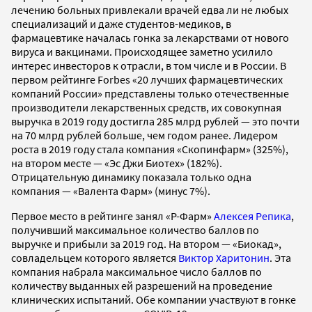
лечению больных привлекали врачей едва ли не любых
специализаций и даже студентов-медиков, в
фармацевтике началась гонка за лекарствами от нового
вируса и вакцинами. Происходящее заметно усилило
интерес инвесторов к отрасли, в том числе и в России. В
первом рейтинге Forbes «20 лучших фармацевтических
компаний России» представлены только отечественные
производители лекарственных средств, их совокупная
выручка в 2019 году достигла 285 млрд рублей — это почти
на 70 млрд рублей больше, чем годом ранее. Лидером
роста в 2019 году стала компания «Скопинфарм» (325%),
на втором месте — «Эс Джи Биотех» (182%).
Отрицательную динамику показала только одна
компания — «Валента Фарм» (минус 7%).
Первое место в рейтинге занял «Р-Фарм»
Алексея Репика
,
получивший максимальное количество баллов по
выручке и прибыли за 2019 год. На втором — «Биокад»,
совладельцем которого является
Виктор Харитонин
. Эта
компания набрала максимальное число баллов по
количеству выданных ей разрешений на проведение
клинических испытаний. Обе компании участвуют в гонке