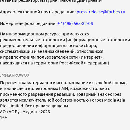
Главный редактор: Мазурин Николай Дмитриевич
Адрес электронной почты редакции:
press-release@forbes.ru
Номер телефона редакции:
+7 (495) 565-32-06
На информационном ресурсе применяются
рекомендательные технологии (информационные технологии
предоставления информации на основе сбора,
систематизации и анализа сведений, относящихся
к предпочтениям пользователей сети «Интернет»,
находящихся на территории Российской Федерации)
СМИ2
SPARROW
INFOX
Перепечатка материалов и использование их в любой форме,
в том числе и в электронных СМИ, возможны только с
письменного разрешения редакции. Товарный знак Forbes
является исключительной собственностью Forbes Media Asia
Pte. Limited. Все права защищены.
AO «АС Рус Медиа»
·
2026
16+