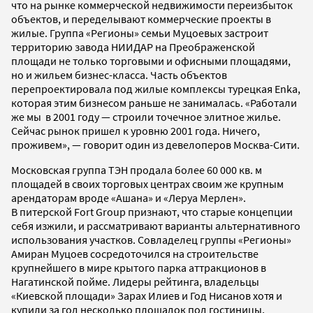
что на рынке коммерческой недвижимости переизбыток
объектов, и переделывают коммерческие проекты в
жилые. Группа «Регионы» семьи Муцоевых застроит
территорию завода НИИДАР на Преображенской
площади не только торговыми и офисными площадями,
но и жильем бизнес-класса. Часть объектов
перепроектировала под жилые комплексы турецкая Enka,
которая этим бизнесом раньше не занималась. «Работали
же мы в 2001 году — строили точечное элитное жилье.
Сейчас рынок пришел к уровню 2001 года. Ничего,
проживем», — говорит один из девелоперов Москва-Сити.
Московская группа ТЭН продала более 60 000 кв. м
площадей в своих торговых центрах своим же крупным
арендаторам вроде «Ашана» и «Леруа Мерлен».
В питерской Fort Group признают, что старые концепции
себя изжили, и рассматривают варианты альтернативного
использования участков. Совладелец группы «Регионы»
Амиран Муцоев сосредоточился на строительстве
крупнейшего в мире крытого парка аттракционов в
Нагатинской пойме. Лидеры рейтинга, владельцы
«Киевской площади» Зарах Илиев и Год Нисанов хотя и
купили за год несколько площадок под гостиницы,