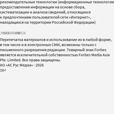
рекомендательные технологии (информационные технологии
предоставления информации на основе сбора,
систематизации и анализа сведений, относящихся
к предпочтениям пользователей сети «Интернет»,
находящихся на территории Российской Федерации)
СМИ2
SPARROW
INFOX
Перепечатка материалов и использование их в любой форме,
в том числе и в электронных СМИ, возможны только с
письменного разрешения редакции. Товарный знак Forbes
является исключительной собственностью Forbes Media Asia
Pte. Limited. Все права защищены.
AO «АС Рус Медиа»
·
2026
16+