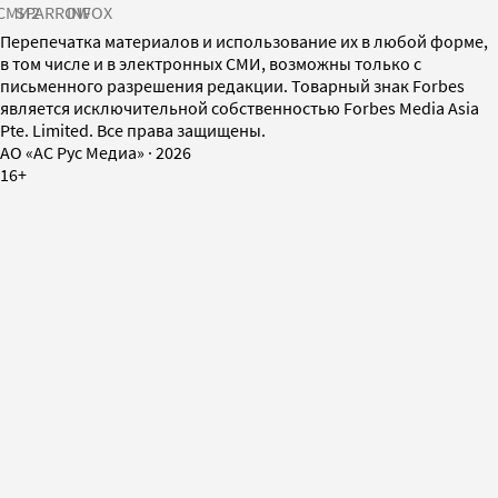
СМИ2
SPARROW
INFOX
Перепечатка материалов и использование их в любой форме,
в том числе и в электронных СМИ, возможны только с
письменного разрешения редакции. Товарный знак Forbes
является исключительной собственностью Forbes Media Asia
Pte. Limited. Все права защищены.
AO «АС Рус Медиа»
·
2026
16+