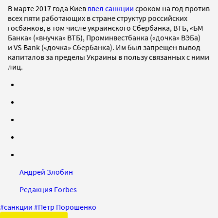
В марте 2017 года Киев
ввел санкции
сроком на год против
всех пяти работающих в стране структур российских
госбанков, в том числе украинского Сбербанка, ВТБ, «БМ
Банка» («внучка» ВТБ), Проминвестбанка («дочка» ВЭБа)
и VS Bank («дочка» Сбербанка). Им был запрещен вывод
капиталов за пределы Украины в пользу связанных с ними
лиц.
Андрей Злобин
Редакция Forbes
#
санкции
#
Петр Порошенко