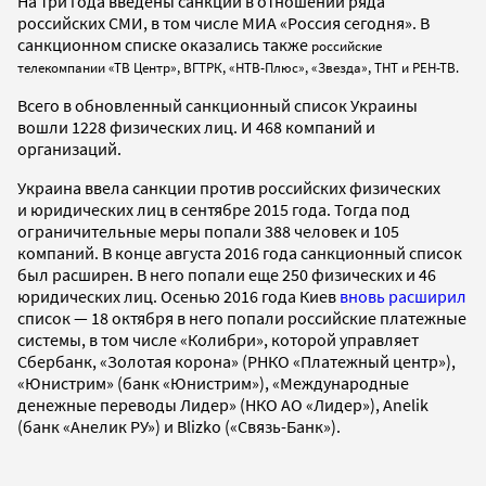
На три года введены санкции в отношении ряда
российских СМИ, в том числе МИА «Россия сегодня». В
санкционном списке оказались также
российские
телекомпании «ТВ Центр», ВГТРК, «НТВ-Плюс», «Звезда», ТНТ и РЕН-ТВ.
Всего в обновленный санкционный список Украины
вошли 1228 физических лиц. И 468 компаний и
организаций.
Украина ввела санкции против российских физических
и юридических лиц в сентябре 2015 года. Тогда под
ограничительные меры попали 388 человек и 105
компаний. В конце августа 2016 года санкционный список
был расширен. В него попали еще 250 физических и 46
юридических лиц. Осенью 2016 года Киев
вновь расширил
список — 18 октября в него попали российские платежные
системы, в том числе «Колибри», которой управляет
Сбербанк, «Золотая корона» (РНКО «Платежный центр»),
«Юнистрим» (банк «Юнистрим»), «Международные
денежные переводы Лидер» (НКО АО «Лидер»), Anelik
(банк «Анелик РУ») и Blizko («Связь-Банк»).