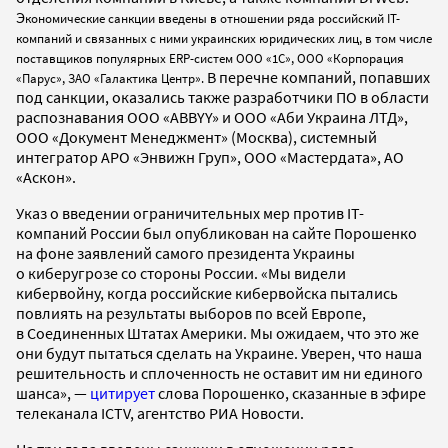
Э
кономические санкции введены в отношении ряда российский IT-
компаний и связанных с ними украинских юридических лиц, в том числе
поставщиков популярных ERP-систем ООО «1С», ООО «Корпорация
В перечне компаний, попавших
«Парус», ЗАО «Галактика Центр».
под санкции, оказались также разработчики ПО в области
распознавания ООО «ABBYY» и ООО «Аби Украина ЛТД»,
ООО «Документ Менеджмент» (Москва), системный
интегратор АРО «Энвижн Груп», ООО «Мастердата», АО
«Аскон».
Указ о введении ограничительных мер против IT-
компаний России был опубликован на сайте Порошенко
на фоне заявлений самого президента Украины
о киберугрозе со стороны России. «Мы видели
кибервойну, когда российские кибервойска пытались
повлиять на результаты выборов по всей Европе,
в Соединенных Штатах Америки. Мы ожидаем, что это же
они будут пытаться сделать на Украине. Уверен, что наша
решительность и сплоченность не оставит им ни единого
шанса», —
цитирует
слова Порошенко, сказанные в эфире
телеканала ICTV, агентство РИА Новости.