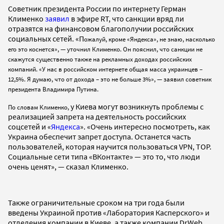
Советник президента России по интернету Герман
Клименко
заявил
в эфире RT, что санкции вряд ли
отразятся на финансовом благополучии российских
социальных сетей. «П
ожалуй, кроме «Яндекса», не знаю, насколько
его это коснется», — уточнил Клименко. Он пояснил, что санкции не
скажутся существенно также на рекламных доходах российских
компаний. «У нас в российском интернете общая масса украинцев –
12,5%. Я думаю, что от дохода – это не больше 3%», — заявил советник
президента Владимира Путина.
у Киева могут возникнуть проблемы с
По словам Клименко,
реализацией запрета на деятельность российских
соцсетей и «
Яндекса
». «Очень интересно посмотреть, как
Украина обеспечит запрет доступа. Останется часть
пользователей, которая научится пользоваться VPN, ТОР.
Социальные сети типа «ВКонтакте» — это то, что люди
очень ценят», — сказал Клименко.
Также ограничительные сроком на три года были
введены Украиной против «Лаборатория Касперского» и
отделения компании в Киеве, а также компании DrWeb.