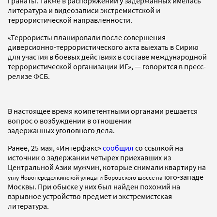
гранаты. Также в распоряжении у задержанных имелась
литература и видеозаписи экстремистской и
террористической направленности.
«Террористы планировали после совершения
диверсионно-террористического акта выехать в Сирию
для участия в боевых действиях в составе международной
террористической организации ИГ», — говорится в пресс-
релизе ФСБ.
В настоящее время компетентными органами решается
вопрос о возбуждении в отношении
задержанных уголовного дела.
Ранее, 25 мая, «Интерфакс»
сообщил
со ссылкой на
источник о задержании четырех приехавших из
Центральной Азии мужчин, которые снимали квартиру на
юго-западе
углу Новопеределкинской улицы и Боровского шоссе на
Москвы. При обыске у них был найден похожий на
взрывное устройство предмет и экстремистская
литература.