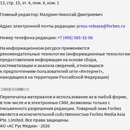
13, стр. 15, эт. 4, пом. X, ком. 1
Главный редактор: Мазурин Николай Дмитриевич
Адрес электронной почты редакции:
press-release@forbes.ru
Номер телефона редакции:
+7 (495) 565-32-06
На информационном ресурсе применяются
рекомендательные технологии (информационные технологии
предоставления информации на основе сбора,
систематизации и анализа сведений, относящихся
к предпочтениям пользователей сети «Интернет»,
находящихся на территории Российской Федерации)
СМИ2
SPARROW
INFOX
Перепечатка материалов и использование их в любой форме,
в том числе и в электронных СМИ, возможны только с
письменного разрешения редакции. Товарный знак Forbes
является исключительной собственностью Forbes Media Asia
Pte. Limited. Все права защищены.
AO «АС Рус Медиа»
·
2026