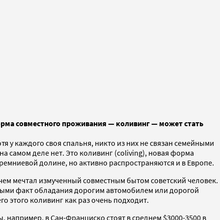
рма совместного проживания — коливинг — может стать
я у каждого своя спальня, никто из них не связан семейными
 самом деле нет. Это коливинг (coliving), новая форма
емниевой долине, но активно распространяются и в Европе.
 чем мечтал измученный совместным бытом советский человек.
ливыми факт обладания дорогим автомобилем или дорогой
го этого коливинг как раз очень подходит.
 например, в Сан-Франциско стоят в среднем $3000-3500 в