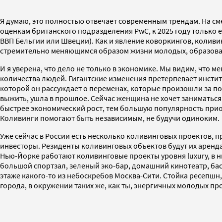
Я думаю, это полностью отвечает современным трендам. На с
оценкам британского подразделения PwC, к 2025 году только е
ВВП Бельгии или Швеции). Как и явление коворкингов, коливи
стремительно меняющимся образом жизни молодых, образова
И я уверена, что дело не только в экономике. Мы видим, что 
количества людей. Гигантские изменения претерпевает институ
которой он рассуждает о переменах, которые произошли за по
выжить, ушла в прошлое. Сейчас женщина не хочет заниматься 
быстрее экономический рост, тем большую популярность приоб
Коливинги помогают быть независимым, не будучи одиноким.
Уже сейчас в России есть несколько коливинговых проектов, пр
инвесторы. Резиденты коливинговых объектов будут их арен
Нью-Йорке работают коливинговые проекты уровня luxury, в н
большой спортзал, зеленый эко-бар, домашний кинотеатр, басс
этаже какого-то из небоскребов Москва-Сити. Стойка ресепшн
города, в окружении таких же, как ты, энергичных молодых п