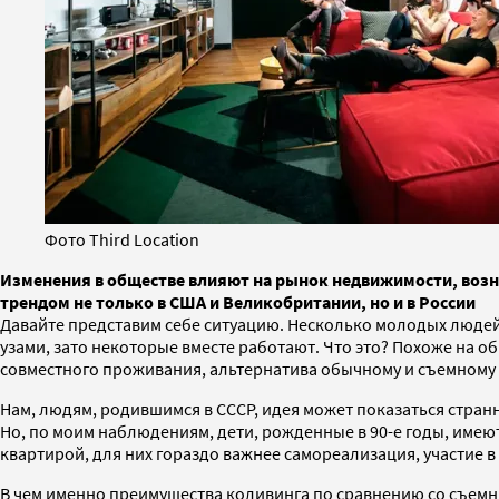
Фото Third Location
Изменения в обществе влияют на рынок недвижимости, возн
трендом не только в США и Великобритании, но и в России
Давайте представим себе ситуацию. Несколько молодых людей с
узами, зато некоторые вместе работают. Что это? Похоже на о
совместного проживания, альтернатива обычному и съемному 
Нам, людям, родившимся в СССР, идея может показаться стран
Но, по моим наблюдениям, дети, рожденные в 90-е годы, име
квартирой, для них гораздо важнее самореализация, участие в
В чем именно преимущества коливинга по сравнению со съемны