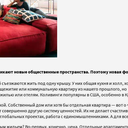
икают новые общественные пространства. Поэтому новая фо
ъезжаются жить под одну крышу. У них общая кухня и холл, хот
бщежитие или коммунальную квартиру из нашего прошлого, но на
жилью или отелям. Коливинги популярны в США, особенно в Кр
ной. Собственный дом или хотя бы отдельная квартира — вот о
ют совершенно другую систему ценностей. Их не делает счаст
 глобальных проектах, работа с единомышленниками. А для все
м жильем? Во-первых, конечно, цена. Отдельные апартаменты,