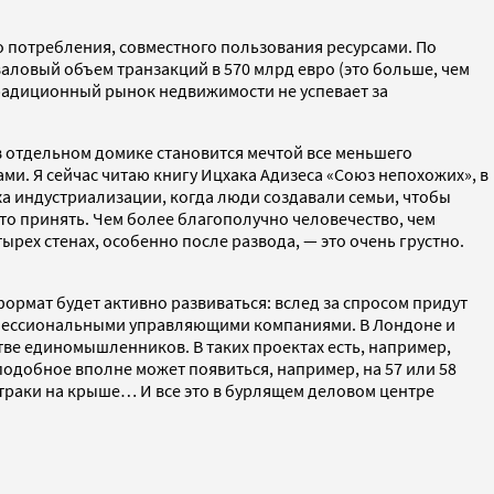
 потребления, совместного пользования ресурсами. По
валовый объем транзакций в 570 млрд евро (это больше, чем
Традиционный рынок недвижимости не успевает за
 в отдельном домике становится мечтой все меньшего
ми. Я сейчас читаю книгу Ицхака Адизеса «Союз непохожих», в
ха индустриализации, когда люди создавали семьи, чтобы
это принять. Чем более благополучно человечество, чем
рех стенах, особенно после развода, — это очень грустно.
 формат будет активно развиваться: вслед за спросом придут
рофессиональными управляющими компаниями. В Лондоне и
тве единомышленников. В таких проектах есть, например,
подобное вполне может появиться, например, на 57 или 58
втраки на крыше… И все это в бурлящем деловом центре