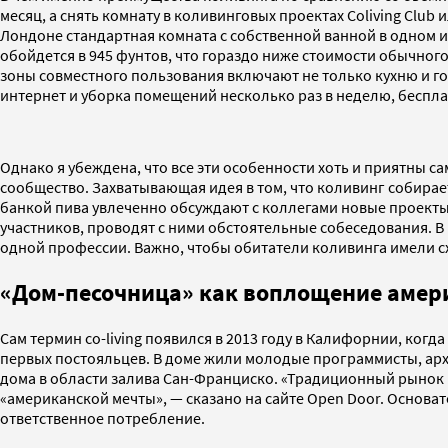
месяц, а снять комнату в коливинговых проектах Coliving Club
Лондоне стандартная комната с собственной ванной в одном и
обойдется в 945 фунтов, что гораздо ниже стоимости обычного
зоны совместного пользования включают не только кухню и го
интернет и уборка помещений несколько раз в неделю, беспла
Однако я убеждена, что все эти особенности хоть и приятны са
сообщество. Захватывающая идея в том, что коливинг собира
банкой пива увлеченно обсуждают с коллегами новые проекты
участников, проводят с ними обстоятельные собеседования. В
одной профессии. Важно, чтобы обитатели коливинга имели с
«Дом-песочница» как воплощение амер
Сам термин co-living появился в 2013 году в Калифорнии, ког
первых постояльцев. В доме жили молодые программисты, архи
дома в области залива Сан-Франциско. «Традиционный рынок
«американской мечты», — сказано на сайте Open Door. Основа
ответственное потребление.