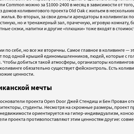
 или Common можно за $1000-2400 в месяц в зависимости от тог
з домов коливингового проекта Old Oak с жильем в нескольких
 жилья. Во-вторых, за свои деньги арендаторы в коливингах п
стиную, но и тренажерный зал, прачечную, игровую комнату, 
тные снэки, напитки и другие «плюшки» тоже входят в стоимос
ми по себе, но все же вторичны. Самое главное в коливинге — э
ет под одной крышей единомышленников, людей, которые с гол
. Чтобы добиться такой атмосферы, организаторы коливингов
 коливинге обязательно существует фейсконтроль. Есть коливи
хожие ценности.
иканской мечты
да основатели проекта Open Door Джей Стендиш и Бен Прован о
текторы, студенты. Несмотря на скромные размеры, проект пр
 недвижимости ориентируется на гипер-индивидуализм, консю
тели проекта противопоставляют этим ценностям другие: совм