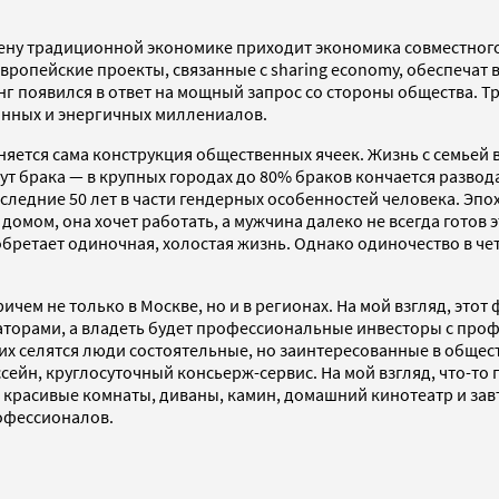
мену традиционной экономике приходит экономика совместного
вропейские проекты, связанные с sharing economy, обеспечат 
нг появился в ответ на мощный запрос со стороны общества. 
нных и энергичных миллениалов.
меняется сама конструкция общественных ячеек. Жизнь с семьей
т брака — в крупных городах до 80% браков кончается развода
следние 50 лет в части гендерных особенностей человека. Эпо
домом, она хочет работать, а мужчина далеко не всегда готов 
ретает одиночная, холостая жизнь. Однако одиночество в четы
ичем не только в Москве, но и в регионах. На мой взгляд, этот
даторами, а владеть будет профессиональные инвесторы с п
их селятся люди состоятельные, но заинтересованные в общес
ейн, круглосуточный консьерж-сервис. На мой взгляд, что-то 
, красивые комнаты, диваны, камин, домашний кинотеатр и за
рофессионалов.