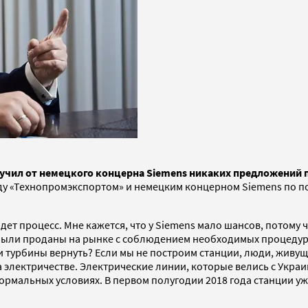
олучил от немецкого концерна Siemens никаких предложений
жду «Технопромэкспортом» и немецким концерном Siemens по по
дет процесс. Мне кажется, что у Siemens мало шансов, потому
были проданы на рынке с соблюдением необходимых процедур. 
ти турбины вернуть? Если мы не построим станции, люди, живущ
а электричестве. Электрические линии, которые велись с Укра
рмальных условиях. В первом полугодии 2018 года станции уже