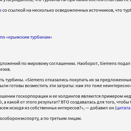
о
со ссылкой на несколько осведомленных источников, что тур
s по «крымским турбинам»
дложений по мировому соглашению. Наоборот, Siemens подал дв
езов.
ь турбины. «Siemens отказались покупать их за предложенные д
были готовы возместить эти затраты: нам это тоже неинтересно
тношении госкорпорации и ее холдингов являются примером н
а какой от этого результат? ВТО создавалась для того, чтобы 
 всем исходя из собственных интересов?», — добавил он (
цитата
Рособоронэкспорту, а по третьим лицам.