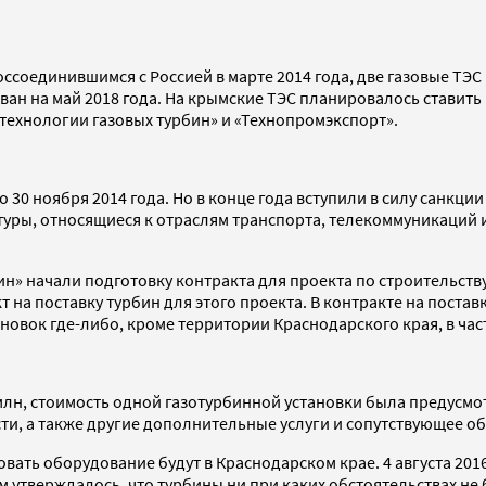
воссоединившимся с Россией в марте 2014 года, две газовые Т
ван на май 2018 года. На крымские ТЭС планировалось ставить
технологии газовых турбин» и «Технопромэкспорт».
30 ноября 2014 года. Но в конце года вступили в силу санкц
уры, относящиеся к отраслям транспорта, телекоммуникаций 
ин» начали подготовку контракта для проекта по строительств
т на поставку турбин для этого проекта. В контракте на поста
новок где-либо, кроме территории Краснодарского края, в ча
 млн, стоимость одной газотурбинной установки была предусмо
и, а также другие дополнительные услуги и сопутствующее о
вать оборудование будут в Краснодарском крае. 4 августа 201
утверждалось, что турбины ни при каких обстоятельствах не 