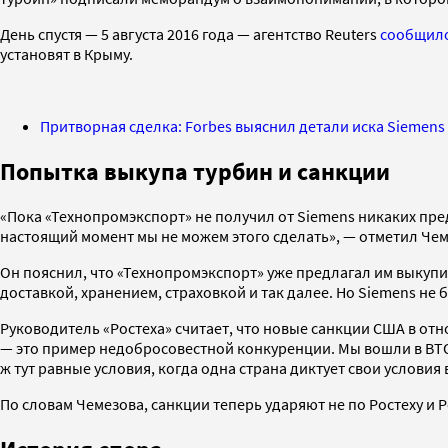
День спустя — 5 августа 2016 года — агентство Reuters
сообщил
установят в Крыму.
Притворная сделка: Forbes выяснил детали иска Siemen
Попытка выкупа турбин и санкции
«Пока «Технопромэкспорт» не получил от Siemens никаких пре
настоящий момент мы не можем этого сделать», — отметил Чем
Он пояснил, что «Технопромэкспорт» уже предлагал им выкупит
доставкой, хранением, страховкой и так далее. Но Siemens не 
Руководитель «Ростеха» считает, что новые санкции США в о
— это пример недобросовестной конкуренции. Мы вошли в ВТО, 
ж тут равные условия, когда одна страна диктует свои условия
По словам Чемезова, санкции теперь ударяют не по Ростеху и 