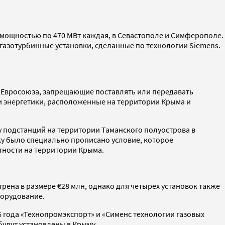
ЭС мощностью по 470 МВт каждая, в Севастополе и Симферополе.
 газотурбинные установки, сделанные по технологии Siemens.
ии Евросоюза, запрещающие поставлять или передавать
и энергетики, расположенные на территории Крыма и
у подстанций на территории Таманского полуострова в
вку было специально прописано условие, которое
стности на территории Крыма.
трена в размере €28 млн, однако для четырех установок также
борудование.
6 года «Технопромэкспорт» и «Сименс технологии газовых
будут установлены в Крыму.