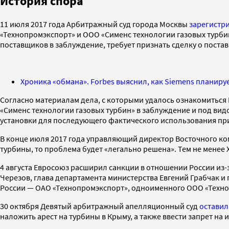
История спора
11 июля 2017 года Арбитражный суд города Москвы
зарегистр
«Технопромэкспорт» и ООО «Сименс технологии газовых турбин
поставщиков в заблуждение, требует признать сделку о постав
Хроника «обмана». Forbes выяснил, как Siemens планиру
Согласно материалам дела, с которыми удалось ознакомиться 
«Сименс технологии газовых турбин» в заблуждение и под вид
установки для последующего фактического использования при
В конце июля 2017 года управляющий директор Восточного ком
турбины, то проблема будет «легально решена». Тем не менее
4 августа Евросоюз расширил санкции в отношении России из-
Черезов, глава департамента министерства Евгений Грабчак и
России — ОАО «Технопромэкспорт», одноименного ООО «Техно
30 октября Девятый арбитражный апелляционный суд
оставил
наложить арест на турбины в Крыму, а также ввести запрет на 