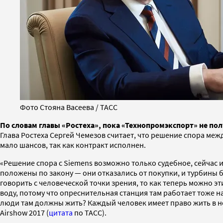
Фото Стояна Васеева / ТАСС
По словам главы «Ростеха», пока «Технопромэкспорт» не п
Глава Ростеха Сергей Чемезов считает, что решение спора ме
мало шансов, так как контракт исполнен.
«Решение спора с Siemens возможно только судебное, сейчас и
положены по закону — они отказались от покупки, и турбины 
говорить с человеческой точки зрения, то как теперь можно э
воду, потому что опреснительная станция там работает тоже н
люди там должны жить? Каждый человек имеет право жить в но
Airshow 2017 (
цитата
по ТАСС).