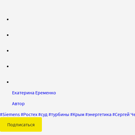
Екатерина Еременко
Автор
#
Siemens
#
Ростех
#
суд
#
турбины
#
Крым
#
энергетика
#
Сергей Ч
Подписаться