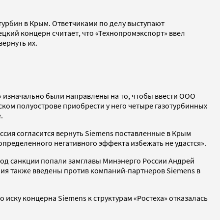
 турбин в Крым. Ответчиками по делу выступают
цкий концерн считает, что «Технопромэкспорт» ввел
вернуть их.
» изначально были направлены на то, чтобы ввести ООО
ском полуострове приобрести у него четыре газотурбинных
.
ссия согласится вернуть Siemens поставленные в Крым
«определенного негативного эффекта избежать не удастся».
 Под санкции попали замглавы Минэнерго России Андрей
ния также введены против компаний-партнеров Siemens в
 иску концерна Siemens к структурам «Ростеха» отказалась