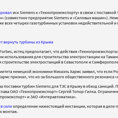
ировал
иск Siemens к «Технопромэкспорту» в связи с поставкой
» (совместное предприятие Siemens и «Силовых машин»). Неме
ке всех четырех газотурбинных установок недействительной и 
ет вернуть турбины из Крыма
Forbes, истец предполагает, что действия «Технопромэкспорта
ом использования для строительства электростанции на Таман
 строительстве электростанций в Севастополе и Симферополе
итета немецкой экономики Михаэль Хармс заявил, что если Ро
 Хармс признал, что из-за большого общественного резонанса 
за поставки турбин Siemens для ТЭС в Крыму в обход санкций.
 глава ОАО «Технопромэкспорт» Сергей Топор-Гилка. Ограниче
промэкспорт» и ЗАО «Интеравтоматика».
 в силе
определение нижестоящей инстанции, которая в деле по
их монтаж.