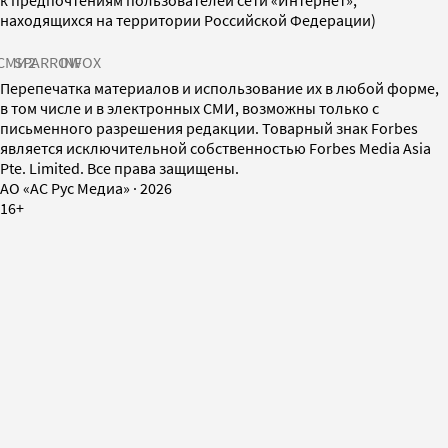
находящихся на территории Российской Федерации)
СМИ2
SPARROW
INFOX
Перепечатка материалов и использование их в любой форме,
в том числе и в электронных СМИ, возможны только с
письменного разрешения редакции. Товарный знак Forbes
является исключительной собственностью Forbes Media Asia
Pte. Limited. Все права защищены.
AO «АС Рус Медиа»
·
2026
16+