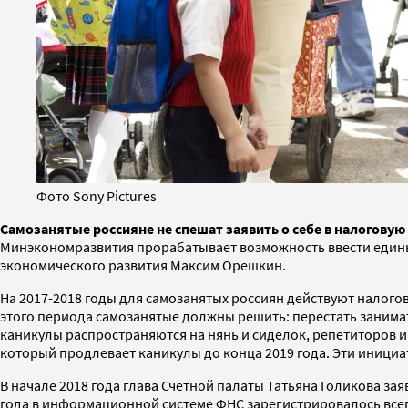
Фото Sony Pictures
Самозанятые россияне не спешат заявить о себе в налогову
Минэкономразвития прорабатывает возможность ввести едины
экономического развития Максим Орешкин.
На 2017-2018 годы для самозанятых россиян действуют налогов
этого периода самозанятые должны решить: перестать занима
каникулы распространяются на нянь и сиделок, репетиторов 
который продлевает каникулы до конца 2019 года. Эти инициат
В начале 2018 года глава Счетной палаты Татьяна Голикова за
года в информационной системе ФНС зарегистрировалось всег