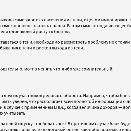
ывода самозанятого населения из тени, в целом импонируют. 
возможности не платить налоги. В этом смысле подавляющее б
ели одинаковый доступ к благам.
таваться в тени, необходимо рассмотреть проблему не с точк
бывания в тени и рисков выхода из тени.
довательно, мотив менять что-либо уже сомнительный.
 на других участников делового оборота. Например, чтобы бан
быть уверен, что располагает всей полнотой информации о до
к и в случае с применением ЕНВД, когда величина доходов — в
х учитывать.
вателей их услуг требовать чек? В противном случае банк буд
ситуацию дальше, то налоговый орган, как-либо прознав о на