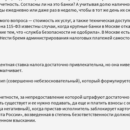
четность. Согласны ли на это банки? А учитывая долю наличног
 ежедневно или даже раз в неделю, чтобы в тот же день их сн
го вопроса — стоимость их услуг, а также техническая доступ
на 115-ФЗ известны случаи, когда крупные банки в Москве о
е тем, что «служба безопасности не одобрила». В Москве есть 
? Нести бремя администрирования налоговых платежей самосто
нтная ставка налога достаточно привлекательна, но она ниве
малчивает.
тип (совершенно небезосновательный), который формулируется 
четности, за непредоставление которой штрафуют достаточно
сть существует и ее нужно подавать, да еще и платить взносы 
гда негативный), когда пристав-исполнитель заблокирует карт
а России», возведенная в степень безответственности должно
женном взыскании.