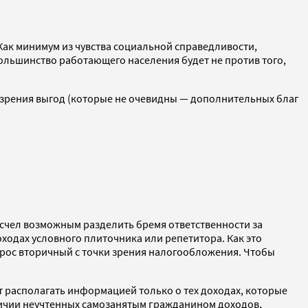
Как минимум из чувства социальной справедливости,
ольшинство работающего населения будет не против того,
и зрения выгод (которые не очевидны — дополнительных благ
к счел возможным разделить бремя ответственности за
ходах условного плиточника или репетитора. Как это
опрос вторичный с точки зрения налогообложения. Чтобы
ет располагать информацией только о тех доходах, которые
личии неучтенных самозанятым гражданином доходов,