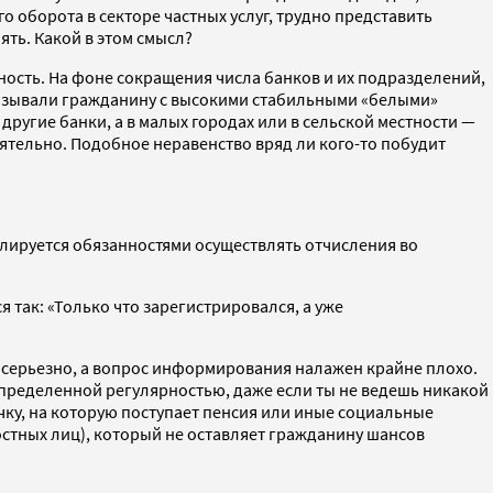
о оборота в секторе частных услуг, трудно представить
ять. Какой в этом смысл?
ность. На фоне сокращения числа банков и их подразделений,
тказывали гражданину с высокими стабильными «белыми»
другие банки, а в малых городах или в сельской местности —
ятельно. Подобное неравенство вряд ли кого-то побудит
лируется обязанностями осуществлять отчисления во
так: «Только что зарегистрировался, а уже
 серьезно, а вопрос информирования налажен крайне плохо.
с определенной регулярностью, даже если ты не ведешь никакой
очку, на которую поступает пенсия или иные социальные
стных лиц), который не оставляет гражданину шансов