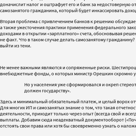
доначислит налог и оштрафует его и банк за недостоверную от
самозанятого гражданина, который будет инкассировать доходы
Вторая проблема с привлечением банков к решению обсуждаемо
а также ужесточения практики применения федерального зако
доходами в открытии «зарплатного» счета, обосновывая решени
не факт. Что в таком случае делать самозанятому гражданину
выйти из тени.
Не менее важными являются и сопряженные риски. Шестипроце
внебюджетные фонды, о которых министр Орешкин скромно у
Но у населения уже сформировался и окреп стерео
должен государству».
Здесь и минимальный обязательный платеж, и целый ворох от
Для многих ИП и самозанятых знание о том, что такая отчетно
деятельности, приходит только через опыт (всегда свой и все
выплаты. Добавим сюда неадекватный документооборот («Почт
отстоять свои права или хотя бы своевременно узнать о нало