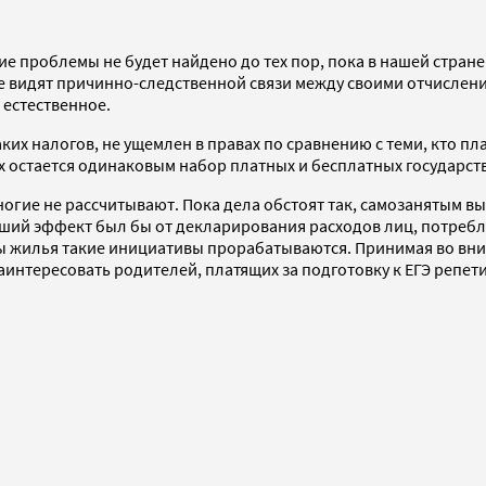
е проблемы не будет найдено до тех пор, пока в нашей стран
е видят причинно-следственной связи между своими отчислени
 естественное.
аких налогов, не ущемлен в правах по сравнению с теми, кто 
гих остается одинаковым набор платных и бесплатных государст
огие не рассчитывают. Пока дела обстоят так, самозанятым вы
ший эффект был бы от декларирования расходов лиц, потребл
ы жилья такие инициативы прорабатываются. Принимая во вним
нтересовать родителей, платящих за подготовку к ЕГЭ репетит