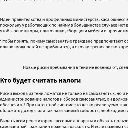
Идеи правительства и профильных министерств, касающиеся в
поскольку у работающих по найму в большинстве случаев нет 
чтобы репетиторы, плиточники, сборщики мебели и прочие им
Чтобы понять, почему самозанятые граждане предпочитают ос
или возможностей не прибавится), а с точки зрения рисков пре
Новые риски пребывания в тени не возникают, сле
Кто будет считать налоги
Риски выхода из тени ложатся не только на самозанятых, но и
администрирование налогов и сборов самозанятых, он должен 
обеспечить? При патентной системе это легко реализуемо, ка
обложить доходы или так называемый «оборот», необходимо и
Выдать всем репетиторам кассовые аппараты и обязать пользо
самозанятый гражданин пожелал раскрыть. И если развивать 