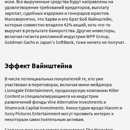
иски. Все вырученные средства будут направлены на
удовлетворение требований кредиторов, выплату
зарплат, судебных издержек и гонораров юристов.
Маловероятно, что Харви и его брат Боб Вайнштейн,
которые совместно владели 42% акций, хоть что-то
выручат в результате банкротства. Другие инвесторы,
включая гиганта рекламной индустрии WPP Group,
Goldman Sachs и Japan's SoftBank, тоже ничего не получат.
Эффект Вайнштейна
В числе потенциальных покупателей те, кто уже
участвовал в переговорах, включая мини-мейджора
Lionsgate Entertainment, продюсерскую компанию Killer
Content и специализирующиеся на индустрии
развлечений фонды Vine Alternative Investments и
Shamrock Capital Investments. Киностудии вроде Viacom и
Sony Pictures Entertainment могут проявить интерес к
некоторым самостоятельным активам.
Согласно письму от совета директоров The Weinstein