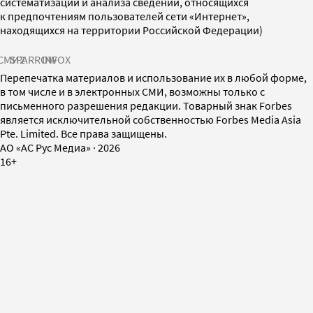
систематизации и анализа сведений, относящихся
к предпочтениям пользователей сети «Интернет»,
находящихся на территории Российской Федерации)
СМИ2
SPARROW
INFOX
Перепечатка материалов и использование их в любой форме,
в том числе и в электронных СМИ, возможны только с
письменного разрешения редакции. Товарный знак Forbes
является исключительной собственностью Forbes Media Asia
Pte. Limited. Все права защищены.
AO «АС Рус Медиа»
·
2026
16+