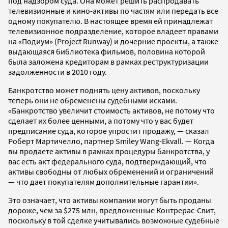
под надзором суда. Она может решить распродавать
телевизионные и кино-активы по частям или передать все
одному покупателю. В настоящее время ей принадлежат
телевизионное подразделение, которое владеет правами
на «Подиум» (Project Runway) и дочерние проекты, а также
выдающаяся библиотека фильмов, половина которой
была заложена кредиторам в рамках реструктуризации
задолженности в 2010 году.
Банкротство может поднять цену активов, поскольку
теперь они не обременены судебными исками.
«Банкротство увеличит стоимость активов, не потому что
сделает их более ценными, а потому что у вас будет
предписание суда, которое упростит продажу, — сказал
Роберт Мартичелло, партнер Smiley Wang-Ekvall. — Когда
вы продаете активы в рамках процедуры банкротства, у
вас есть акт федерального суда, подтверждающий, что
активы свободны от любых обременений и ограничений
— что дает покупателям дополнительные гарантии».
Это означает, что активы компании могут быть проданы
дороже, чем за $275 млн, предложенные Контрерас-Свит,
поскольку в той сделке учитывались возможные судебные