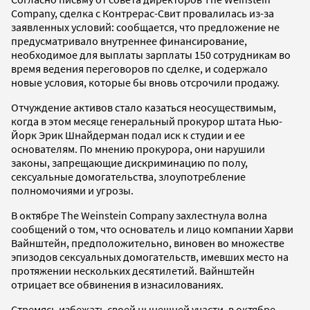
Company, сделка с Контрерас-Свит провалилась из-за
заявленных условий: сообщается, что предложение не
предусматривало внутреннее финансирование,
необходимое для выплаты зарплаты 150 сотрудникам во
время ведения переговоров по сделке, и содержало
новые условия, которые бы вновь отсрочили продажу.
Отчуждение активов стало казаться неосуществимым,
когда в этом месяце генеральный прокурор штата Нью-
Йорк Эрик Шнайдерман подал иск к студии и ее
основателям. По мнению прокурора, они нарушили
законы, запрещающие дискриминацию по полу,
сексуальные домогательства, злоупотребление
полномочиями и угрозы.
В октябре The Weinstein Company захлестнула волна
сообщений о том, что основатель и лицо компании Харви
Вайнштейн, предположительно, виновен во множестве
эпизодов сексуальных домогательств, имевших место на
протяжении нескольких десятилетий. Вайнштейн
отрицает все обвинения в изнасилованиях.
Стремясь избежать своей нынешней участи, в октябре