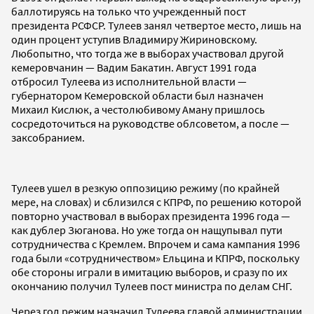
баллотируясь на только что учрежденный пост
президента РСФСР. Тулеев занял четвертое место, лишь на
один процент уступив Владимиру Жириновскому.
Любопытно, что тогда же в выборах участвовал другой
кемеровчанин — Вадим Бакатин. Август 1991 года
отбросил Тулеева из исполнительной власти —
губернатором Кемеровской области был назначен
Михаил Кислюк, а честолюбивому Аману пришлось
сосредоточиться на руководстве облсоветом, а после —
заксобранием.
Тулеев ушел в резкую оппозицию режиму (по крайней
мере, на словах) и сблизился с КПРФ, по решению которой
повторно участвовал в выборах президента 1996 года —
как дублер Зюганова. Но уже тогда он нащупывал пути
сотрудничества с Кремлем. Впрочем и сама кампания 1996
года были «сотрудничеством» Ельцина и КПРФ, поскольку
обе стороны играли в имитацию выборов, и сразу по их
окончанию получил Тулеев пост министра по делам СНГ.
Через год режим назначил Тулеева главой администрации