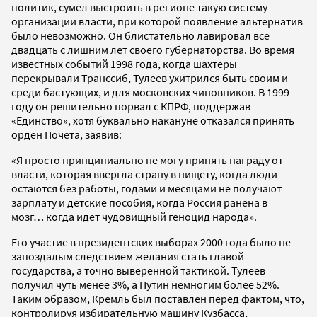
политик, сумел выстроить в регионе такую систему
организации власти, при которой появление альтернатив
было невозможно. Он блистательно лавировал все
двадцать с лишним лет своего губернаторства. Во время
известных событий 1998 года, когда шахтеры
перекрывали Транссиб, Тулеев ухитрился быть своим и
среди бастующих, и для московских чиновников. В 1999
году он решительно порвал с КПРФ, поддержав
«Единство», хотя буквально накануне отказался принять
орден Почета, заявив:
«Я просто принципиально не могу принять награду от
власти, которая ввергла страну в нищету, когда люди
остаются без работы, годами и месяцами не получают
зарплату и детские пособия, когда Россия ранена в
мозг… когда идет чудовищный геноцид народа».
Его участие в президентских выборах 2000 года было не
запоздалым следствием желания стать главой
государства, а точно выверенной тактикой. Тулеев
получил чуть менее 3%, а Путин немногим более 52%.
Таким образом, Кремль был поставлен перед фактом, что,
контролируя избирательную машину Кузбасса,