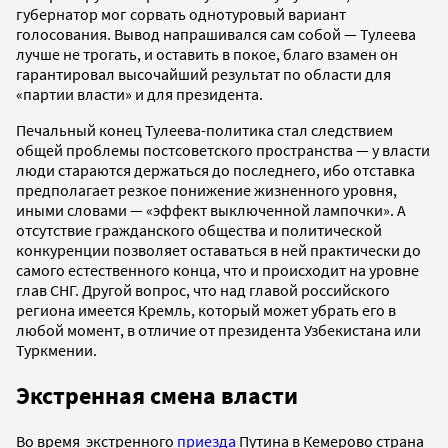
губернатор мог сорвать однотуровый вариант
голосования. Вывод напрашивался сам собой — Тулеева
лучше не трогать, и оставить в покое, благо взамен он
гарантировал высочайший результат по области для
«партии власти» и для президента.
Печальный конец Тулеева-политика стал следствием
общей проблемы постсоветского пространства — у власти
люди стараются держаться до последнего, ибо отставка
предполагает резкое понижение жизненного уровня,
иными словами — «эффект выключенной лампочки». А
отсутствие гражданского общества и политической
конкуренции позволяет оставаться в ней практически до
самого естественного конца, что и происходит на уровне
глав СНГ. Другой вопрос, что над главой российского
региона имеется Кремль, который может убрать его в
любой момент, в отличие от президента Узбекистана или
Туркмении.
Экстренная смена власти
Во время экстренного
приезда
Путина в Кемерово страна