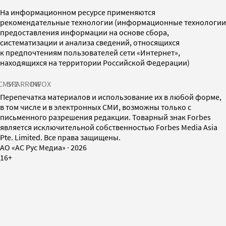
На информационном ресурсе применяются
рекомендательные технологии (информационные технологии
предоставления информации на основе сбора,
систематизации и анализа сведений, относящихся
к предпочтениям пользователей сети «Интернет»,
находящихся на территории Российской Федерации)
СМИ2
SPARROW
INFOX
Перепечатка материалов и использование их в любой форме,
в том числе и в электронных СМИ, возможны только с
письменного разрешения редакции. Товарный знак Forbes
является исключительной собственностью Forbes Media Asia
Pte. Limited. Все права защищены.
AO «АС Рус Медиа»
·
2026
16+