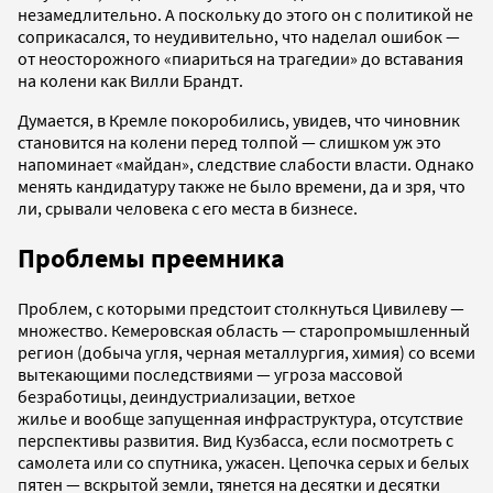
незамедлительно. А поскольку до этого он с политикой не
соприкасался, то неудивительно, что наделал ошибок —
от неосторожного «пиариться на трагедии» до вставания
на колени как Вилли Брандт.
Думается, в Кремле покоробились, увидев, что чиновник
становится на колени перед толпой — слишком уж это
напоминает «майдан», следствие слабости власти. Однако
менять кандидатуру также не было времени, да и зря, что
ли, срывали человека с его места в бизнесе.
Проблемы преемника
Проблем, с которыми предстоит столкнуться Цивилеву —
множество. Кемеровская область — старопромышленный
регион (добыча угля, черная металлургия, химия) со всеми
вытекающими последствиями — угроза массовой
безработицы, деиндустриализации, ветхое
жилье и вообще запущенная инфраструктура, отсутствие
перспективы развития. Вид Кузбасса, если посмотреть с
самолета или со спутника, ужасен. Цепочка серых и белых
пятен — вскрытой земли, тянется на десятки и десятки