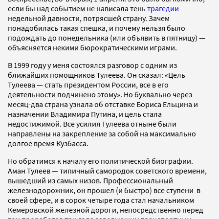
если бы над событием не нависала тень
трагедии
недельной давности, потрясшей страну. Зачем
понадобилась такая спешка, и почему нельзя было
подождать до понедельника (или объявить в пятницу) —
объясняется некими бюрократическими играми.
В 1999 году у меня состоялся разговор с одним из
ближайших помощников Тулеева. Он сказал: «Цель
Тулеева — стать президентом России, все в его
деятельности подчинено этому». Но буквально через
месяц-два страна узнала об отставке Бориса Ельцина и
назначении Владимира Путина, и цель стала
недостижимой. Все усилия Тулеева отныне были
направлены на закрепление за собой на максимально
долгое время Кузбасса.
Но обратимся к началу его политической биографии.
Аман Тулеев — типичный самородок советского времени,
вышедший из самых низов. Профессиональный
железнодорожник, он прошел (и быстро) все ступени в
своей сфере, и в сорок четыре года стал начальником
Кемеровской железной дороги, непосредственно перед