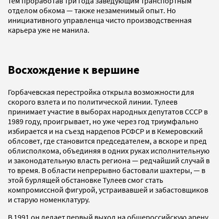
тем проработав три года заведующим транспортным
отделом обкома — также незаменимый опыт. Но
инициативного управленца чисто производственная
карьера уже не манила.
Восхождение к вершине
Горбачевская перестройка открыла возможности для
скорого взлета и по политической линии. Тулеев
принимает участие в выборах народных депутатов СССР в
1989 году, проигрывает, но уже через год триумфально
избирается и на съезд нардепов РСФСР и в Кемеровский
облсовет, где становится председателем, а вскоре и пред
облисполкома, объединяя в одних руках исполнительную
и законодательную власть региона — редчайший случай в
то время. В области непрерывно бастовали шахтеры, — в
этой бурлящей обстановке Тулеев смог стать
компромиссной фигурой, устраивавшей и забастовщиков
и старую номенклатуру.
В 1991 он делает первый выход на общероссийскую арену,